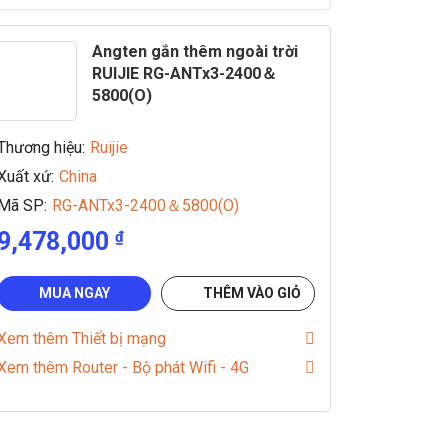
Angten gắn thêm ngoài trời
RUIJIE RG-ANTx3-2400＆
5800(O)
Thương hiệu:
Ruijie
Xuất xứ:
China
Mã SP:
RG-ANTx3-2400＆5800(O)
9,478,000
₫
MUA NGAY
THÊM VÀO GIỎ
Xem thêm Thiết bị mạng
Xem thêm Router - Bộ phát Wifi - 4G