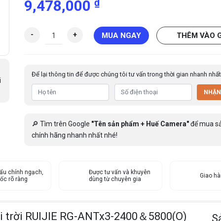
₫
9,478,000
A
-
+
MUA NGAY
THÊM VÀO 
n
g
t
Để lại thông tin để được chúng tôi tư vấn trong thời gian nhanh nhất
e
i
n
NHẬN
g
ắ
n
🔎 Tìm trên Google
"Tên sản phẩm + Huế Camera"
để mua s
t
chính hãng nhanh nhất nhé!
h
ê
m
ẩu chính ngạch,
n
Được tư vấn và khuyên
Giao h
ốc rõ ràng
dùng từ chuyên gia
g
o
à
i trời RUIJIE RG-ANTx3-2400＆5800(O)
i
S