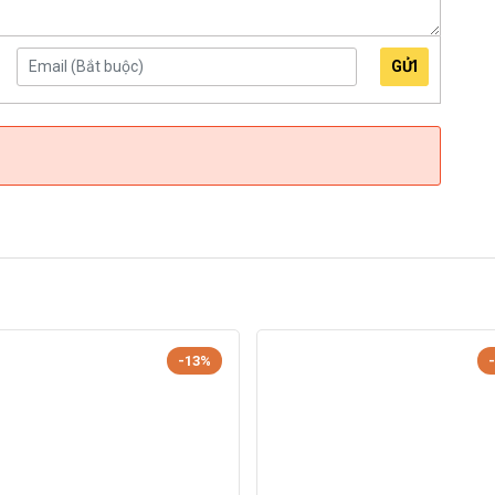
GỬI
-13%