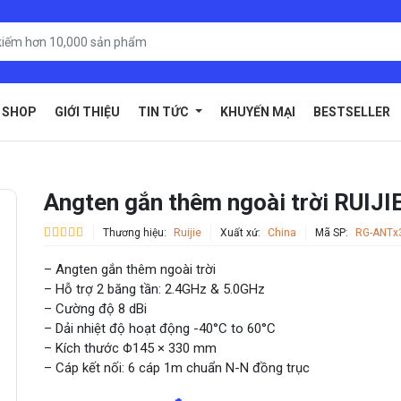
SHOP
GIỚI THIỆU
TIN TỨC
KHUYẾN MẠI
BESTSELLER
Angten gắn thêm ngoài trời RUI
Thương hiệu:
Ruijie
Xuất xứ:
China
Mã SP:
RG-ANTx
– Angten gắn thêm ngoài trời
– Hỗ trợ 2 băng tần: 2.4GHz & 5.0GHz
– Cường độ 8 dBi
– Dải nhiệt độ hoạt động -40°C to 60°C
– Kích thước Φ145 × 330 mm
– Cáp kết nối: 6 cáp 1m chuẩn N-N đồng trục