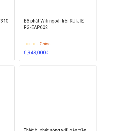
T310
Bộ phát Wifi ngoài trời RUIJIE
RG-EAP602
- China
6,943,000
₫
Thiết bị phát sóng wifi gắn trần