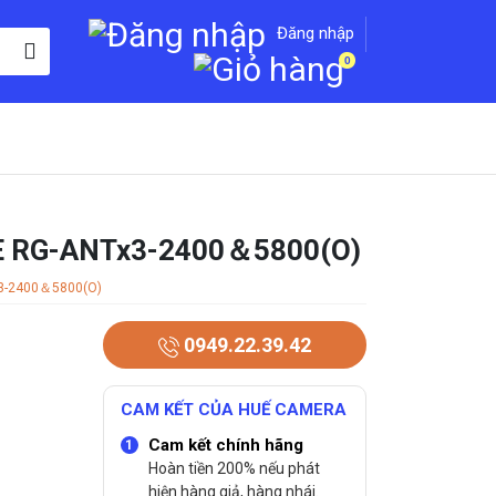
Đăng nhập
0
JIE RG-ANTx3-2400＆5800(O)
3-2400＆5800(O)
0949.22.39.42
CAM KẾT CỦA HUẾ CAMERA
Cam kết chính hãng
Hoàn tiền 200% nếu phát
hiện hàng giả, hàng nhái.