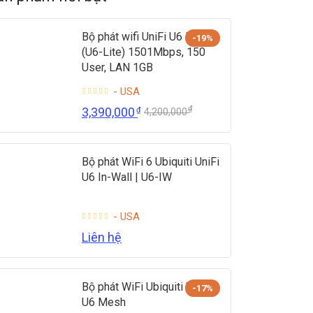
Bộ phát wifi UniFi U6 Lite
-19%
(U6-Lite) 1501Mbps, 150
User, LAN 1GB
- USA
₫
3,390,000
₫
4,200,000
Bộ phát WiFi 6 Ubiquiti UniFi
U6 In-Wall | U6-IW
- USA
Liên hệ
Bộ phát WiFi Ubiquiti UniFi
-17%
U6 Mesh