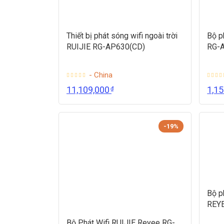
Thiết bị phát sóng wifi ngoài trời
Bộ p
RUIJIE RG-AP630(CD)
RG-
- China
11,109,000
1,1
₫
-19%
Bộ p
REY
Bộ Phát Wifi RUIJIE Reyee RG-