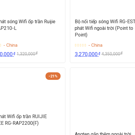
hát sóng Wifi ốp trần Ruijie
Bộ nối tiếp sóng Wifi RG-ES
AP210-L
phát Wifi ngoài trời (Point to
Point)
- China
- China
₫
₫
50,000
3,270,000
₫
₫
1,320,000
4,350,000
-21%
hát Wifi ốp trần RUIJIE
EE RG-RAP2200(F)
Angten gắn thêm ngoài trời