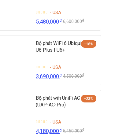
- USA
₫
5,480,000
₫
6,600,000
Bộ phát WiFi 6 Ubiquiti UniFi
-18%
U6 Plus | U6+
- USA
₫
3,690,000
₫
4,500,000
Bộ phát wifi UniFi AC Pro
-23%
(UAP-AC-Pro)
- USA
₫
4,180,000
₫
5,450,000