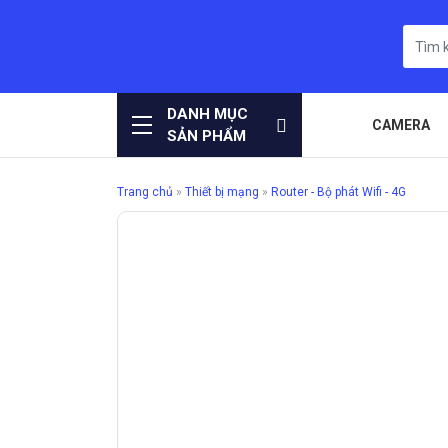
DANH MỤC
CAMERA
SẢN PHẨM
Trang chủ
»
Thiết bị mạng
»
Router - Bộ phát Wifi - 4G