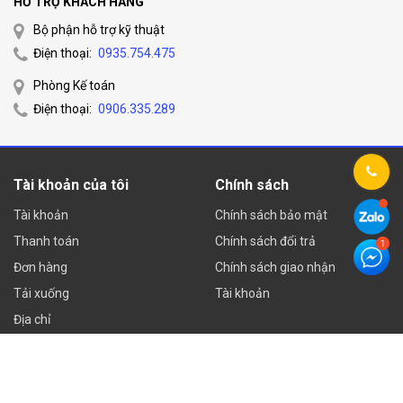
HỖ TRỢ KHÁCH HÀNG
Bộ phận hỗ trợ kỹ thuật
Điện thoại:
0935.754.475
Phòng Kế toán
Điện thoại:
0906.335.289
Tài khoản của tôi
Chính sách
Tài khoản
Chính sách bảo mật
Thanh toán
Chính sách đổi trả
Đơn hàng
Chính sách giao nhận
Tải xuống
Tài khoản
Địa chỉ
Về Huế camera
Sản phẩm đang khuyến mại
Sản phẩm bán chạy