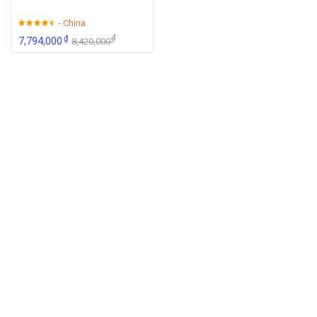
- China
₫
₫
7,794,000
8,420,000