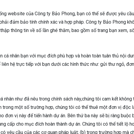
hống website của Công ty Bảo Phong, bạn có thể sẽ được yêu cầu đ
o phải đảm bảo tính chính xác và hợp pháp. Công ty Bảo Phong khô
 thập thông tin về số lần ghé thăm, bao gồm số trang bạn xem, số l
 cá nhân bạn với mục đích phù hợp và hoàn toàn tuân thủ nội dung
liên hệ trực tiếp với bạn dưới các hình thức như: gửi thư ngỏ, đơn
á nhân như đã nêu trong chính sách này,chúng tôi cam kết không ti
ạn trong một số trường hợp, chúng tôi có thể thuê một đơn vị độc 
ho đơn vị này để tiến hành dự án. Bên thứ ba này sẽ bị ràng buộc
g cấp cho mục đích hoàn thành dự án. Chúng tôi có thể tiết lộ h
i có yêu cầu của các cơ quan pháp luật; (b) trong trường hợp mà c