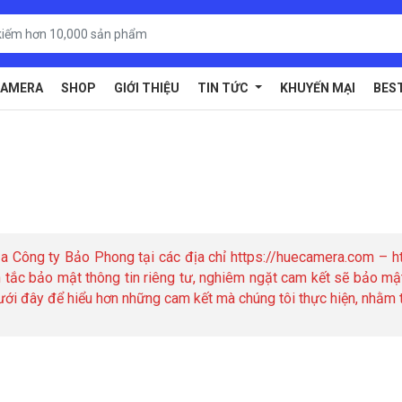
AMERA
SHOP
GIỚI THIỆU
TIN TỨC
KHUYẾN MẠI
BES
 Công ty Bảo Phong tại các địa chỉ https://huecamera.com – ht
n tắc bảo mật thông tin riêng tư, nghiêm ngặt cam kết sẽ bảo mậ
ới đây để hiểu hơn những cam kết mà chúng tôi thực hiện, nhằm tô