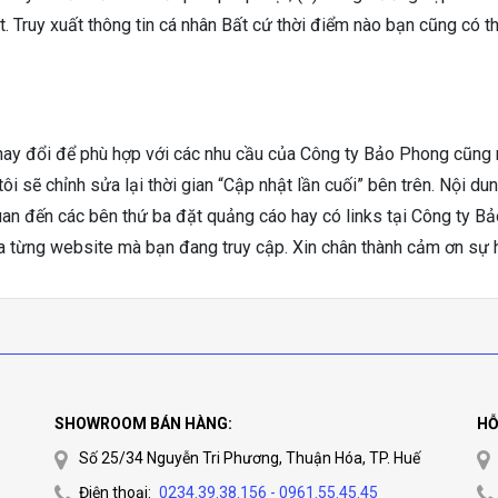
t. Truy xuất thông tin cá nhân Bất cứ thời điểm nào bạn cũng có t
thay đổi để phù hợp với các nhu cầu của Công ty Bảo Phong cũng 
tôi sẽ chỉnh sửa lại thời gian “Cập nhật lần cuối” bên trên. Nội d
n đến các bên thứ ba đặt quảng cáo hay có links tại Công ty Bả
a từng website mà bạn đang truy cập. Xin chân thành cảm ơn sự 
SHOWROOM BÁN HÀNG:
HỖ
Số 25/34 Nguyễn Tri Phương, Thuận Hóa, TP. Huế
Điện thoại:
0234.39.38.156 - 0961.55.45.45