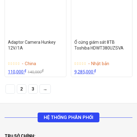
Adaptor Camera Hunkey
Ổ cứng giám sát 8TB
12V/1A
Toshiba HDWT380UZSVA
- China
- Nhật bản
₫
₫
₫
110,000
9,285,000
140,000
1
2
3
→
HỆ THỐNG PHÂN PHỐI
TRỤ SỞ CHÍNH: