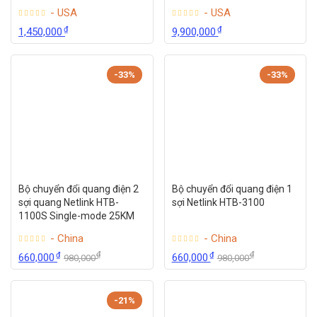
- USA
- USA
₫
₫
1,450,000
9,900,000
-33%
-33%
Bộ chuyển đổi quang điện 2
Bộ chuyển đổi quang điện 1
sợi quang Netlink HTB-
sợi Netlink HTB-3100
1100S Single-mode 25KM
- China
- China
₫
₫
₫
₫
660,000
660,000
980,000
980,000
-21%