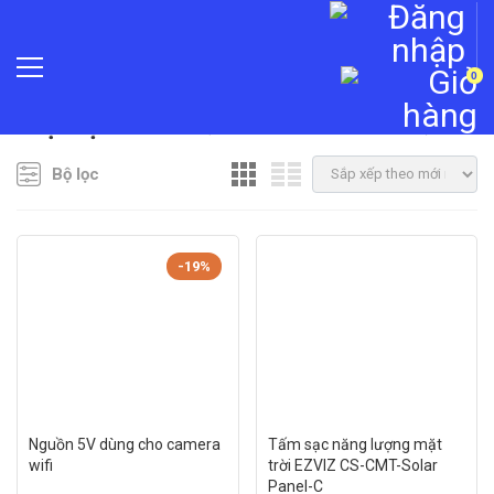
0
Trang chủ
»
Camera quan sát
»
Phụ kiện camera
Phụ kiện camera
( Hiển thị 1–20 của 52 kết quả )
Bộ lọc
-19%
Nguồn 5V dùng cho camera
Tấm sạc năng lượng mặt
wifi
trời EZVIZ CS-CMT-Solar
Panel-C