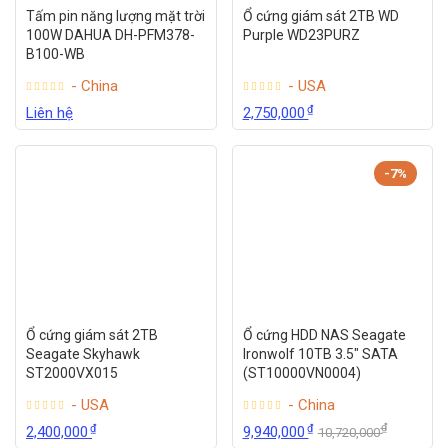
Tấm pin năng lượng mặt trời
Ổ cứng giám sát 2TB WD
100W DAHUA DH-PFM378-
Purple WD23PURZ
B100-WB
- China
- USA
₫
Liên hệ
2,750,000
-7%
Ổ cứng giám sát 2TB
Ổ cứng HDD NAS Seagate
Seagate Skyhawk
Ironwolf 10TB 3.5″ SATA
ST2000VX015
(ST10000VN0004)
- USA
- China
₫
₫
₫
2,400,000
9,940,000
10,720,000