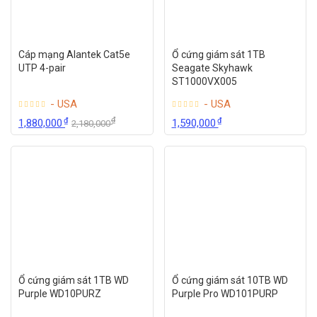
Cáp mạng Alantek Cat5e
Ổ cứng giám sát 1TB
UTP 4-pair
Seagate Skyhawk
ST1000VX005
- USA
- USA
₫
₫
₫
1,880,000
1,590,000
2,180,000
Ổ cứng giám sát 1TB WD
Ổ cứng giám sát 10TB WD
Purple WD10PURZ
Purple Pro WD101PURP