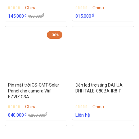
- China
- China
₫
₫
₫
145,000
815,000
180,000
-30%
Pin mặt trời CS-CMT-Solar
Đèn led trợ sáng DAHUA
Panel cho camera Wifi
DHI-ITALE-080BA-IR8-P
EZVIZ C3A
- China
- China
₫
₫
840,000
Liên hệ
1,200,000