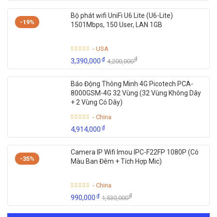
Bộ phát wifi UniFi U6 Lite (U6-Lite)
-19%
1501Mbps, 150 User, LAN 1GB
- USA
₫
₫
3,390,000
4,200,000
Báo Động Thông Minh 4G Picotech PCA-
8000GSM-4G 32 Vùng (32 Vùng Không Dây
+ 2 Vùng Có Dây)
- China
₫
4,914,000
Camera IP Wifi Imou IPC-F22FP 1080P (Có
-35%
Màu Ban Đêm + Tích Hợp Mic)
- China
₫
₫
990,000
1,530,000