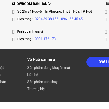
SHOWROOM BÁN HÀNG:
HỖ
Số 25/34 Nguyễn Tri Phương, Thuận Hóa, TP. Huế
Điện thoại:
0234.39.38.156 - 0961.55.45.45
Kinh doanh giá sỉ
Điện thoại:
0901.172.173
Về Huế camera
0961.
mật
Sản phẩm đang khuyến mại
ả
Liên hệ
nhận
Sản phẩm bán chạy
Thương hiệu