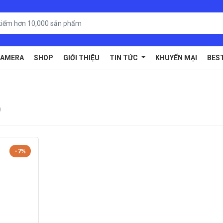
AMERA
SHOP
GIỚI THIỆU
TIN TỨC
KHUYẾN MẠI
BES
)
-7%