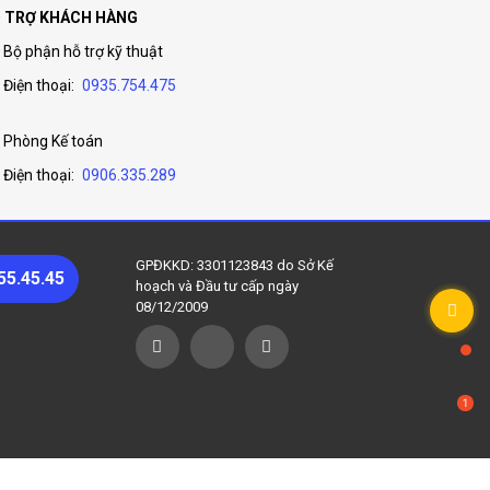
 TRỢ KHÁCH HÀNG
Bộ phận hỗ trợ kỹ thuật
Điện thoại:
0935.754.475
Phòng Kế toán
Điện thoại:
0906.335.289
GPĐKKD: 3301123843 do Sở Kế
55.45.45
hoạch và Đầu tư cấp ngày
08/12/2009