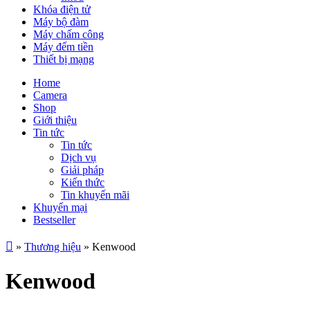
Khóa điện tử
Máy bộ đàm
Máy chấm công
Máy đếm tiền
Thiết bị mạng
Home
Camera
Shop
Giới thiệu
Tin tức
Tin tức
Dịch vụ
Giải pháp
Kiến thức
Tin khuyến mãi
Khuyến mại
Bestseller
»
Thương hiệu
»
Kenwood
Kenwood