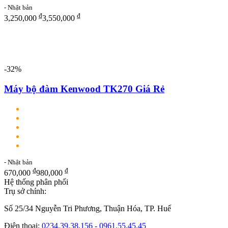
- Nhật bản
₫
₫
3,250,000
3,550,000
-32%
Máy bộ đàm Kenwood TK270 Giá Rẻ
- Nhật bản
₫
₫
670,000
980,000
Hệ thống phân phối
Trụ sở chính:
Số 25/34 Nguyễn Tri Phương, Thuận Hóa, TP. Huế
Điện thoại:
0234.39.38.156 - 0961.55.45.45