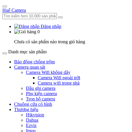
Huế Camera
Đăng nhập
0
Chưa có sản phẩm nào trong giỏ hàng
Danh mục sản phẩm
Báo động chống trộm
Camera quan sát
Camera Wifi không dây
Camera Wifi ngoài trời
Camera wifi trong nhà
Đầu ghi camera
Phụ kiện camera
Trọn bộ camera
Chuông cửa có hình
Thương hiệu
Hikvision
Dahua
Ezviz
Imou