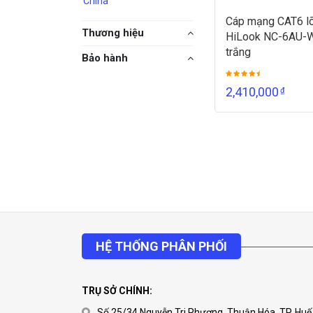
China
Cáp mạng CAT6 l
Thương hiệu
HiLook NC-6AU-
trắng
Bảo hành
2,410,000
₫
HỆ THỐNG PHÂN PHỐI
TRỤ SỞ CHÍNH:
Số 25/34 Nguyễn Tri Phương, Thuận Hóa, TP. Huế