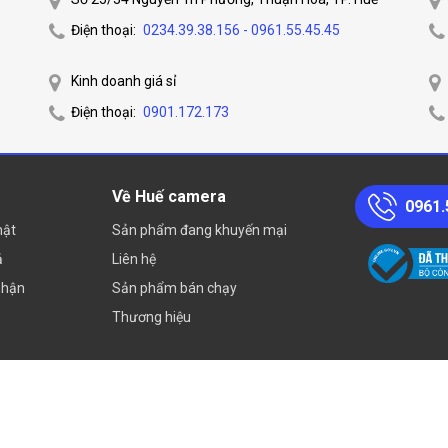
Điện thoại:
0234.39.38.156 - 0961.55.45.45
Kinh doanh giá sỉ
Điện thoại:
0901.172.173
Về Huế camera
0961.
mật
Sản phẩm đang khuyến mại
ả
Liên hệ
nhận
Sản phẩm bán chạy
Thương hiệu
Sơ đồ trang web
| Huecamera.com
Vui lòng liên hệ hotline để có giá tố