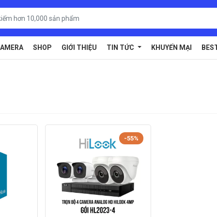
AMERA
SHOP
GIỚI THIỆU
TIN TỨC
KHUYẾN MẠI
BES
-55%