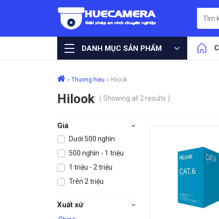
DANH MỤC SẢN PHẨM
C
»
Thương hiệu
»
Hilook
Hilook
( Showing all 2 results )
Giá
Dưới 500 nghìn
500 nghìn - 1 triệu
1 triệu - 2 triệu
Trên 2 triệu
Xuất xứ