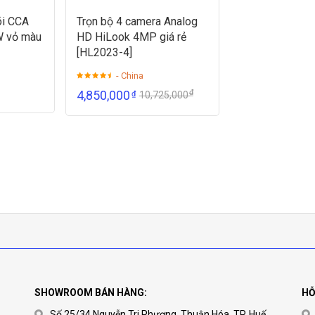
õi CCA
Trọn bộ 4 camera Analog
W vỏ màu
HD HiLook 4MP giá rẻ
[HL2023-4]
- China
₫
4,850,000
₫
10,725,000
SHOWROOM BÁN HÀNG:
HỖ
Số 25/34 Nguyễn Tri Phương, Thuận Hóa, TP. Huế