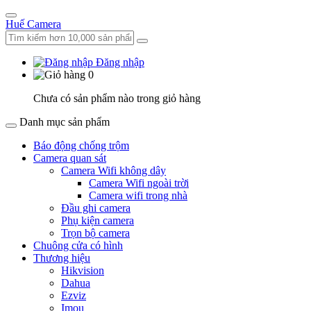
Huế Camera
Đăng nhập
0
Chưa có sản phẩm nào trong giỏ hàng
Danh mục sản phẩm
Báo động chống trộm
Camera quan sát
Camera Wifi không dây
Camera Wifi ngoài trời
Camera wifi trong nhà
Đầu ghi camera
Phụ kiện camera
Trọn bộ camera
Chuông cửa có hình
Thương hiệu
Hikvision
Dahua
Ezviz
Imou