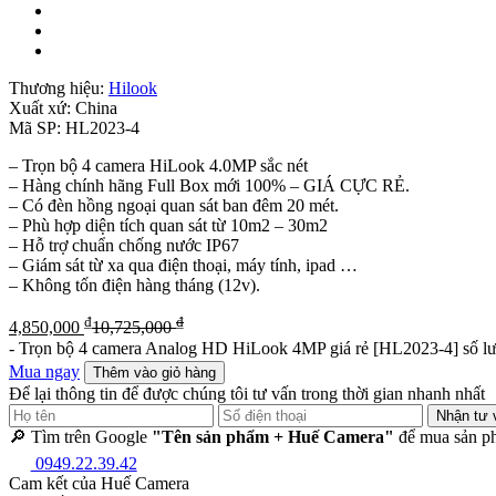
Thương hiệu:
Hilook
Xuất xứ:
China
Mã SP:
HL2023-4
– Trọn bộ 4 camera HiLook 4.0MP sắc nét
– Hàng chính hãng Full Box mới 100% – GIÁ CỰC RẺ.
– Có đèn hồng ngoại quan sát ban đêm 20 mét.
– Phù hợp diện tích quan sát từ 10m2 – 30m2
– Hỗ trợ chuẩn chống nước IP67
– Giám sát từ xa qua điện thoại, máy tính, ipad …
– Không tốn điện hàng tháng (12v).
₫
₫
4,850,000
10,725,000
-
Trọn bộ 4 camera Analog HD HiLook 4MP giá rẻ [HL2023-4] số l
Mua ngay
Thêm vào giỏ hàng
Để lại thông tin để được chúng tôi tư vấn trong thời gian nhanh nhất
Nhận tư 
🔎 Tìm trên Google
"Tên sản phẩm + Huế Camera"
để mua sản ph
0949.22.39.42
Cam kết của Huế Camera