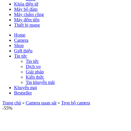
Khóa điện tử
Máy bộ đàm
Máy chấm công
Máy đếm tiền
Thiết bị mạng
Home
Camera
Shop
Giới thiệu
Tin tức
Tin tức
Dịch vụ
Giải pháp
Kiến thức
Tin khuyến mãi
Khuyến mại
Bestseller
Trang chủ
»
Camera quan sát
»
Trọn bộ camera
-55%