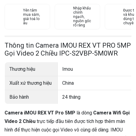
Nhập khẩu
Yên tâm
Được tư
chính
mua sắm,
và khu
ngạch,
giải toả lo
dùng từ
nguồn gốc
âu
chuyên
rõ ràng
Thông tin Camera IMOU REX VT PRO 5MP
Gọi Video 2 Chiều IPC-S2VBP-5M0WR
Thương hiệu
Imou
Xuất xứ thương hiệu
China
Bảo hành
24 tháng
Camera iMOU REX VT Pro 5MP
là dòng
Camera Wifi Gọi
Video 2 Chiều
trực tiếp đầu tiên được tích hợp thêm màn
hình để thực hiện cuộc gọi Video vô cùng dễ dàng. IMOU