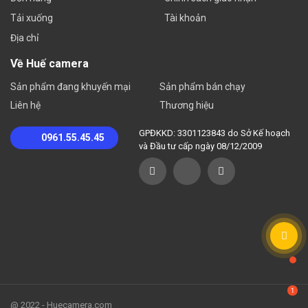
động” với thiết bị và thiết bị sẽ tự động thực hiện cuộc
Tải xuống
Tài khoản
gọi video đến điện thoại di động
Địa chỉ
Về Huế camera
Lưu ý: bạn cần cài đặt cuộc gọi trên trang cài đặt, chỉ khi
giám sát nhận được giọng nói trên 65 decibel thì cuộc gọi
Sản phẩm đang khuyến mại
Sản phẩm bán chạy
mới được thực hiện
Liên hệ
Thương hiệu
GPĐKKD: 3301123843 do Sở Kế hoạch
0961.55.45.45
và Đầu tư cấp ngày 08/12/2009
@ 2022 - Huecamera.com