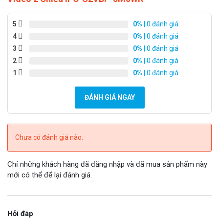
5
0%
| 0 đánh giá
4
0%
| 0 đánh giá
3
0%
| 0 đánh giá
2
0%
| 0 đánh giá
1
0%
| 0 đánh giá
ĐÁNH GIÁ NGAY
Camera Imou REX VT Pro dùng pin
Camera IMOU REX VT Pro (dùng pin) là dòng
Camera Wifi
Chưa có đánh giá nào.
dùng pin
gọi video 2 chiều trực tiếp đầu tiên được tích hợp
thêm màn hình để thực hiện cuộc gọi video vô cùng dễ dàng.
Chỉ những khách hàng đã đăng nhập và đã mua sản phẩm này
mới có thể để lại đánh giá.
Camera trong nhà IMOU REX VT PRO có tính năng giám sát
trực tiếp có thể tính năng xoay 0 ~ 355 ° & -5 ~ 80 °.
Hỏi đáp