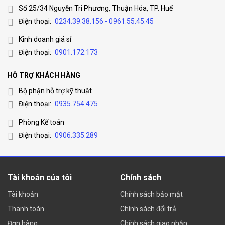
điểm cộng gây ấn tượng cho người dùng.
Số 25/34 Nguyễn Tri Phương, Thuận Hóa, TP. Huế
Điện thoại:
0234.39.38.156 - 0961.55.45.45
Hình ảnh 3K sắc nét cho giao tiếp dễ dàng hơn.
Kinh doanh giá sỉ
Điện thoại:
0901.172.173
HỖ TRỢ KHÁCH HÀNG
Bộ phận hỗ trợ kỹ thuật
Điện thoại:
0935.754.475
Phòng Kế toán
Điện thoại:
0906.335.289
Thực hiện cuộc gọi bằng hai cách:
Tài khoản của tôi
Chính sách
Cuộc gọi một chạm: nhấn nút gọi trên Camera Rex VT
Pro và điện thoại của bạn sẽ nhận được yêu cầu cuộc
Tài khoản
Chính sách bảo mật
gọi
Thanh toán
Chính sách đổi trả
Điều khiển bằng giọng nói: nói bốn từ “gọi điện thoại di
Đơn hàng
Chính sách giao nhận