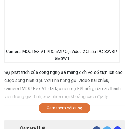
Camera IMOU REX VT PRO 5MP Gọi Video 2 Chiều IPC-S2VBP-
5M0WR
Sự phát triển của công nghệ đã mang đến vô số tiện ích cho
cuộc sống hiện đại. Với tính năng gọi video hai chiều,
camera IMOU Rex VT đã tạo nên sự kết nối giữa các thành
viên trong gia đình, xóa nhòa mọi khoảng cách địa lý.
Xem thêm nội dung
Camera IMOU REX VT
hiện có 2 phiên bản: REX VT
PRO – IPC-S2VBP-5M0WR có tích hợp pin
2000mAh và bản
REX VT – IPC-S2VP-5M0WR
Camera Huế