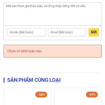
GỬI
Chưa có bình luận nào
SẢN PHẨM CÙNG LOẠI
-56%
-57%
IMOU REX VT PRO
vẫn mang đầy đủ những tính năng ưu