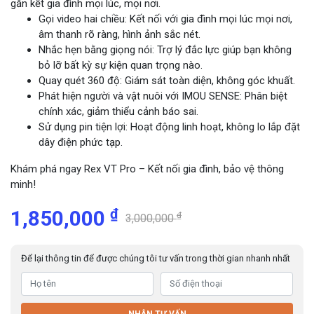
gắn kết gia đình mọi lúc, mọi nơi.
Gọi video hai chiều: Kết nối với gia đình mọi lúc mọi nơi,
âm thanh rõ ràng, hình ảnh sắc nét.
Nhắc hẹn bằng giọng nói: Trợ lý đắc lực giúp bạn không
bỏ lỡ bất kỳ sự kiện quan trọng nào.
Quay quét 360 độ: Giám sát toàn diện, không góc khuất.
Phát hiện người và vật nuôi với IMOU SENSE: Phân biệt
chính xác, giảm thiểu cảnh báo sai.
Sử dụng pin tiện lợi: Hoạt động linh hoạt, không lo lắp đặt
dây điện phức tạp.
Khám phá ngay Rex VT Pro – Kết nối gia đình, bảo vệ thông
minh!
₫
1,850,000
₫
3,000,000
Để lại thông tin để được chúng tôi tư vấn trong thời gian nhanh nhất
NHẬN TƯ VẤN