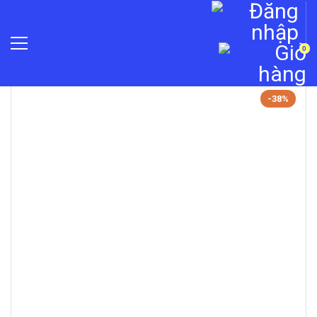
0
»
Camera quan sát
-38%