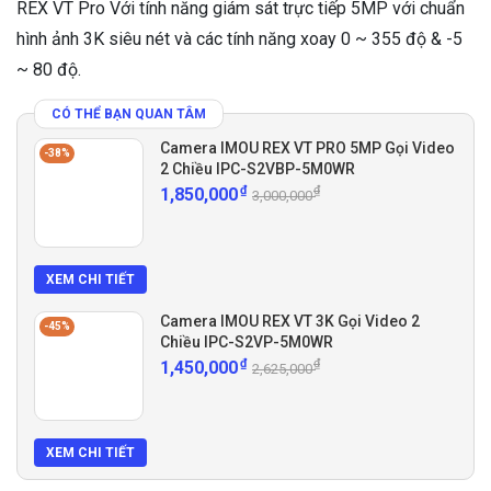
REX VT Pro Với tính năng giám sát trực tiếp 5MP với chuẩn
hình ảnh 3K siêu nét và các tính năng xoay 0 ~ 355 độ & -5
~ 80 độ.
CÓ THỂ BẠN QUAN TÂM
Camera IMOU REX VT PRO 5MP Gọi Video
-38%
2 Chiều IPC-S2VBP-5M0WR
₫
₫
1,850,000
3,000,000
XEM CHI TIẾT
Camera IMOU REX VT 3K Gọi Video 2
-45%
Chiều IPC-S2VP-5M0WR
₫
₫
1,450,000
2,625,000
XEM CHI TIẾT