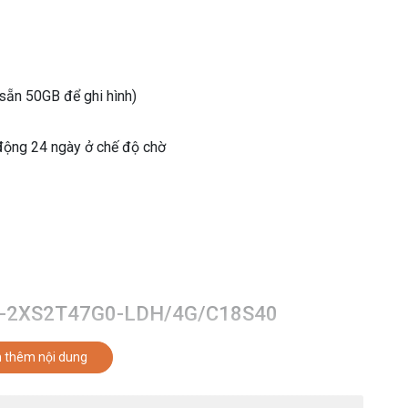
sẵn 50GB để ghi hình)
 động 24 ngày ở chế độ chờ
 DS-2XS2T47G0-LDH/4G/C18S40
 thêm nội dung
phẩm camera năng lượng mặt trời 4G được sử dụng lắp