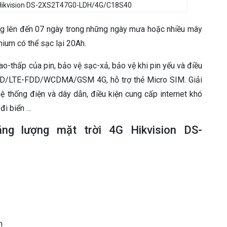
G Hikvision DS-2XS2T47G0-LDH/4G/C18S40
ộng lên đến 07 ngày trong những ngày mưa hoặc nhiều mây
hium có thể sạc lại 20Ah.
 cao-thấp của pin, bảo vệ sạc-xả, bảo vệ khi pin yếu và điều
TDD/LTE-FDD/WCDMA/GSM 4G, hỗ trợ thẻ Micro SIM. Giải
hệ thống điện và dây dẫn, điều kiện cung cấp internet khó
đi biển …
ng lượng mặt trời 4G Hikvision DS-
m