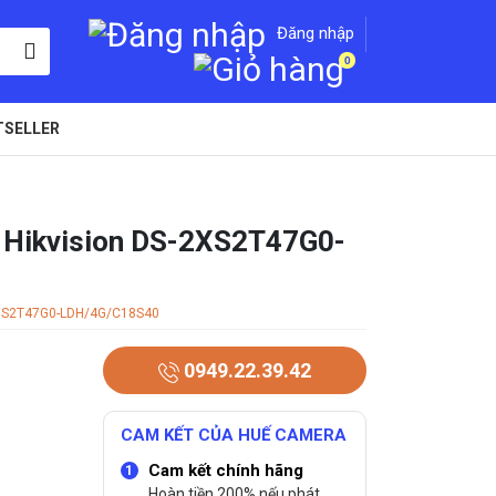
Đăng nhập
0
TSELLER
G Hikvision DS-2XS2T47G0-
XS2T47G0-LDH/4G/C18S40
0949.22.39.42
CAM KẾT CỦA HUẾ CAMERA
Cam kết chính hãng
Hoàn tiền 200% nếu phát