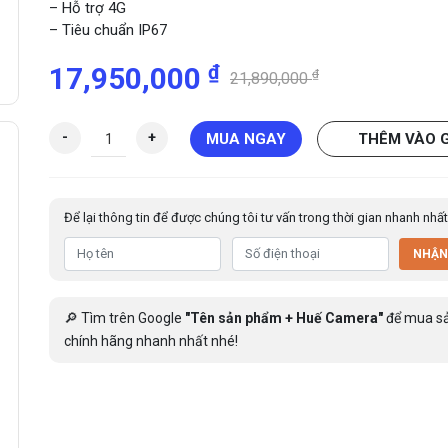
– Hỗ trợ 4G
– Tiêu chuẩn IP67
₫
17,950,000
₫
21,890,000
C
-
+
MUA NGAY
THÊM VÀO 
a
m
e
Để lại thông tin để được chúng tôi tư vấn trong thời gian nhanh nhất
r
a
NHẬN
I
P
n
🔎 Tìm trên Google
"Tên sản phẩm + Huế Camera"
để mua s
ă
chính hãng nhanh nhất nhé!
n
g
l
ư
ợ