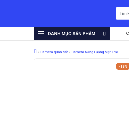
DANH MỤC SẢN PHẨM
C
»
Camera quan sát
»
Camera Năng Lượng Mặt Trời
-18%