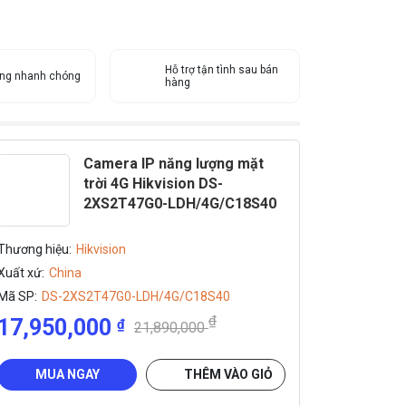
Hỗ trợ tận tình sau bán
àng nhanh chóng
hàng
Camera IP năng lượng mặt
trời 4G Hikvision DS-
2XS2T47G0-LDH/4G/C18S40
Thương hiệu:
Hikvision
Xuất xứ:
China
Mã SP:
DS-2XS2T47G0-LDH/4G/C18S40
₫
17,950,000
₫
21,890,000
MUA NGAY
THÊM VÀO GIỎ