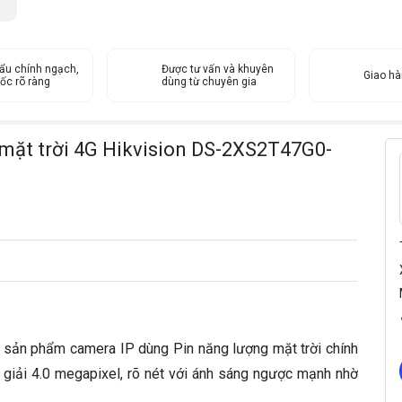
1
8
S
ẩu chính ngạch,
Được tư vấn và khuyên
4
Giao h
ốc rõ ràng
dùng từ chuyên gia
0
s
ố
mặt trời 4G Hikvision DS-2XS2T47G0-
l
ư
ợ
n
g
 sản phẩm camera IP dùng Pin năng lượng mặt trời chính
 giải 4.0 megapixel, rõ nét với ánh sáng ngược mạnh nhờ