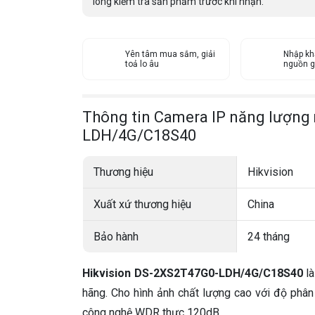
lòng kiểm tra sản phẩm trước khi nhận.
Yên tâm mua sắm, giải
Nhập kh
toả lo âu
nguồn g
Thông tin Camera IP năng lượng 
LDH/4G/C18S40
Thương hiệu
Hikvision
Xuất xứ thương hiệu
China
Bảo hành
24 tháng
Hikvision DS-2XS2T47G0-LDH/4G/C18S40
là
hãng. Cho hình ảnh chất lượng cao với độ phân
công nghệ WDR thực 120dB.