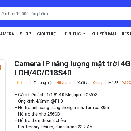
AMERA
SHOP
GIỚI THIỆU
TIN TỨC
KHUYẾN MẠI
BES
Camera IP năng lượng mặt trời 4
LDH/4G/C18S40
Thương hiệu:
Hikvision
Xuất xứ:
China
Mã SP:
DS-2
– Cảm biến ảnh: 1/1.8″ 4.0 Megapixel CMOS
– Ống kính 4/6mm @F1.0
– Hỗ trợ ánh sáng trắng thông minh; Tầm xa 30m
– Hỗ trợ thẻ nhớ 256GB
– Hỗ trợ đàm thoại 2 chiều
– Pin Ternary lithium, dung lượng 23.2 Ah