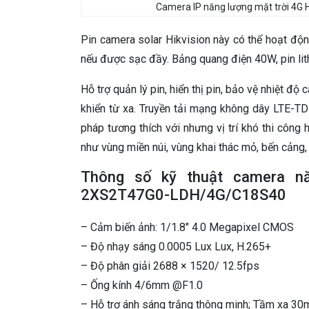
Camera IP năng lượng mặt trời 4
Pin camera solar Hikvision này có thể hoạt đ
nếu được sạc đầy. Bảng quang điện 40W, pin lit
Hỗ trợ quản lý pin, hiển thị pin, bảo vệ nhiệt độ
khiển từ xa. Truyền tải mạng không dây LTE-
pháp tương thích với nhưng vị trí khó thi công 
như vùng miền núi, vùng khai thác mỏ, bến cảng, 
Thông số kỹ thuật camera nă
2XS2T47G0-LDH/4G/C18S40
– Cảm biến ảnh: 1/1.8″ 4.0 Megapixel CMOS
– Độ nhạy sáng 0.0005 Lux Lux, H.265+
– Độ phân giải 2688 × 1520/ 12.5fps
– Ống kính 4/6mm @F1.0
– Hỗ trợ ánh sáng trắng thông minh; Tầm xa 30