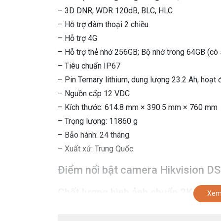
– 3D DNR, WDR 120dB, BLC, HLC
– Hỗ trợ đàm thoại 2 chiều
– Hỗ trợ 4G
– Hỗ trợ thẻ nhớ 256GB; Bộ nhớ trong 64GB (có 
– Tiêu chuẩn IP67
– Pin Ternary lithium, dung lượng 23.2 Ah, hoạt
– Nguồn cấp 12 VDC
– Kích thước: 614.8 mm × 390.5 mm × 760 mm
– Trọng lượng: 11860 g
– Bảo hành: 24 tháng.
– Xuất xứ: Trung Quốc.
Điểm nổi bật camera Hikvision
Chất lượng hình ảnh chuẩn 2K
Xem
Hikvision DS-2XS2T47G0-LDH/4G/C18S40 sản 