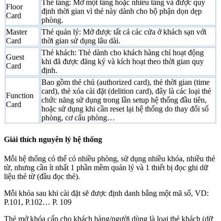
Thẻ tầng: Mở một tầng hoặc nhiều tầng và được quy
Floor
định thời gian vì thẻ này dành cho bộ phận dọn dẹp
Card
phòng.
Master
Thẻ quản lý: Mở được tất cả các cửa ở khách sạn với
Card
thời gian sử dụng lâu dài.
Thẻ khách: Thẻ dành cho khách hàng chỉ hoạt động
Guest
khi đã được đăng ký và kích hoạt theo thời gian quy
Card
định.
Bao gồm thẻ chủ (authorized card), thẻ thời gian (time
card), thẻ xóa cài đặt (delition card), đây là các loại thẻ
Function
chức năng sử dụng trong lần setup hệ thống đầu tiên,
Card
hoặc sử dụng khi cần reset lại hệ thống do thay đổi số
phòng, cơ cấu phòng…
Giải thích nguyên lý hệ thống
Mỗi hệ thống có thể có nhiều phòng, sử dụng nhiều khóa, nhiều thẻ
từ, nhưng cần ít nhất 1 phần mềm quản lý và 1 thiết bị đọc ghi dữ
liệu thẻ từ (đầu đọc thẻ).
Mỗi khóa sau khi cài đặt sẽ được định danh bằng một mã số, VD:
P.101, P.102… P. 109
Thẻ mở khóa cấp cho khách hàng/người dùng là loại thẻ khách (dữ