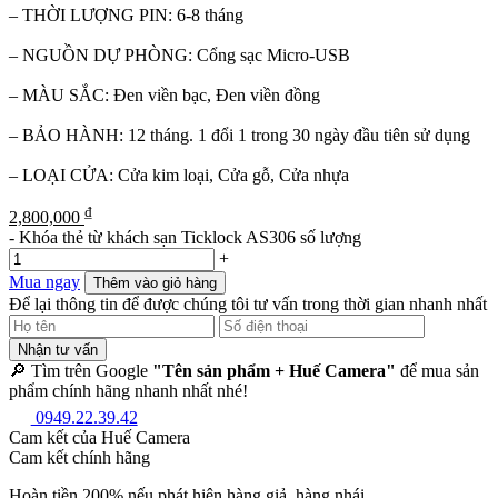
– THỜI LƯỢNG PIN: 6-8 tháng
– NGUỒN DỰ PHÒNG: Cổng sạc Micro-USB
– MÀU SẮC: Đen viền bạc, Đen viền đồng
– BẢO HÀNH: 12 tháng. 1 đổi 1 trong 30 ngày đầu tiên sử dụng
– LOẠI CỬA: Cửa kim loại, Cửa gỗ, Cửa nhựa
₫
2,800,000
-
Khóa thẻ từ khách sạn Ticklock AS306 số lượng
+
Mua ngay
Thêm vào giỏ hàng
Để lại thông tin để được chúng tôi tư vấn trong thời gian nhanh nhất
Nhận tư vấn
🔎 Tìm trên Google
"Tên sản phẩm + Huế Camera"
để mua sản
phẩm chính hãng nhanh nhất nhé!
0949.22.39.42
Cam kết của Huế Camera
Cam kết chính hãng
Hoàn tiền 200% nếu phát hiện hàng giả, hàng nhái.