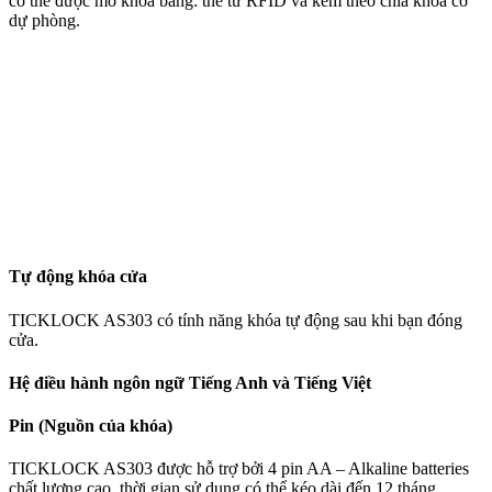
có thể được mở khóa bằng: thẻ từ RFID và kèm theo chìa khóa cơ
dự phòng.
Tự động khóa cửa
TICKLOCK AS303 có tính năng khóa tự động sau khi bạn đóng
cửa.
Hệ điều hành ngôn ngữ Tiếng Anh và Tiếng Việt
Pin (Nguồn của khóa)
TICKLOCK AS303 được hỗ trợ bởi 4 pin AA – Alkaline batteries
chất lượng cao, thời gian sử dụng có thể kéo dài đến 12 tháng.