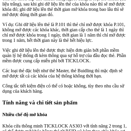
liệu trắng), sau khi ghi dữ liệu lên thẻ của khóa nào thì sẽ mở được
khóa đó; ghi dữ liệu lên thẻ thời gian mở khóa trong bao lâu thì sẽ
mở được đúng thời gian đó.
Ví dụ: Ghi dữ liệu lên thẻ là P.101 thì thẻ chỉ mở được khóa P.101,
không mở được các khóa khác, thời gian cấp cho thẻ là 1 ngày thì
chỉ mở được khóa trong 1 ngày, thời gian là 1 năm thì chỉ mở được
trong 1 năm, hết thời gian này là thẻ hết hiệu lực.
Việc ghi dữ liệu lên thẻ được thực hiện đơn giản bởi phần mềm
quản lý hệ thống đi kèm thông qua sự hỗ trợ của đầu đọc thẻ. Phần
mềm được cung cấp miễn phí bởi TICKLOCK.
Các loại thẻ đặc biệt như thẻ Master, thẻ Buidling thì mặc định sẽ
mở được tất cả các khóa của hệ thống không thời hạn.
Công tắc tiết kiệm điện có thể có hoặc không, tùy theo nhu cầu sử
dụng của khách hàng.
Tính năng và chi tiết sản phẩm
Nhiều chế độ mở khóa
Khóa cửa thông minh TICKLOCK AS303 với tính năng 2 trong 1,