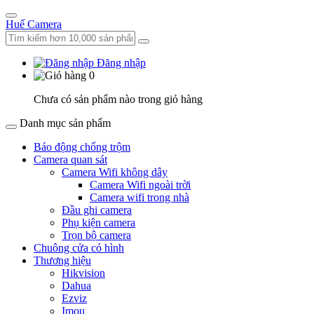
Huế Camera
Đăng nhập
0
Chưa có sản phẩm nào trong giỏ hàng
Danh mục sản phẩm
Báo động chống trộm
Camera quan sát
Camera Wifi không dây
Camera Wifi ngoài trời
Camera wifi trong nhà
Đầu ghi camera
Phụ kiện camera
Trọn bộ camera
Chuông cửa có hình
Thương hiệu
Hikvision
Dahua
Ezviz
Imou