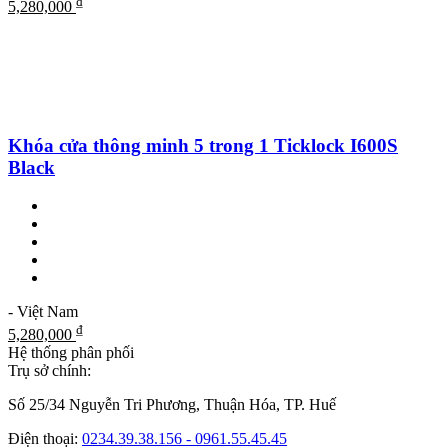
₫
5,280,000
Khóa cửa thông minh 5 trong 1 Ticklock I600S
Black
- Việt Nam
₫
5,280,000
Hệ thống phân phối
Trụ sở chính:
Số 25/34 Nguyễn Tri Phương, Thuận Hóa, TP. Huế
Điện thoại:
0234.39.38.156 - 0961.55.45.45