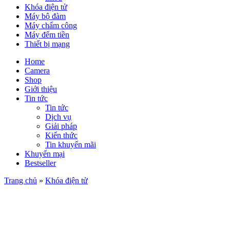
Khóa điện tử
Máy bộ đàm
Máy chấm công
Máy đếm tiền
Thiết bị mạng
Home
Camera
Shop
Giới thiệu
Tin tức
Tin tức
Dịch vụ
Giải pháp
Kiến thức
Tin khuyến mãi
Khuyến mại
Bestseller
Trang chủ
»
Khóa điện tử