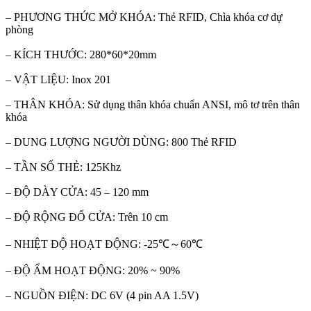
– PHƯƠNG THỨC MỞ KHÓA: Thẻ RFID, Chìa khóa cơ dự
phòng
– KÍCH THƯỚC: 280*60*20mm
– VẬT LIỆU: Inox 201
– THÂN KHÓA: Sử dụng thân khóa chuẩn ANSI, mô tơ trên thân
khóa
– DUNG LƯỢNG NGƯỜI DÙNG: 800 Thẻ RFID
– TẦN SỐ THẺ: 125Khz
– ĐỘ DÀY CỬA: 45 – 120 mm
– ĐỘ RỘNG ĐỐ CỬA: Trên 10 cm
– NHIỆT ĐỘ HOẠT ĐỘNG: -25℃～60℃
– ĐỘ ẨM HOẠT ĐỘNG: 20% ~ 90%
– NGUỒN ĐIỆN: DC 6V (4 pin AA 1.5V)