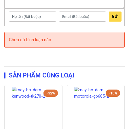
Chúng tôi không chỉ là địa chỉ bán bộ đàm Motorola chính
hãng, mà còn là nhà phân phối chính thức của rất nhiều
GỬI
thương hiệu bộ đàm nổi tiếng khác trên thế giới như: bộ đàm
Kenwood, bộ đàm ICOM, Bộ đàm
Spender,
Kirisun, Bộ đàm
Hypersia – Singapore, HYT,…
Chưa có bình luận nào
Mọi chi tiết xin liên hệ hotline : 0949.22.39.42
Lưu ý:
Nếu yêu thích sản phẩm của chúng tôi, vui lòng chọn
nút “Mua Ngay” bên cạnh hoặc gọi điện đến Hotline
SẢN PHẨM CÙNG LOẠI
0949.22.39.42
để được tư vấn MIỄN PHÍ.
-32%
-10%
Lưu ý:
Giá sản phẩm có thể thay đổi theo tùy theo thời điểm,
để có báo giá chính xác nhất xin liên hệ phòng kinh doanh
Huế camera
0905.037.467
để có giá tốt nhất tại thời điểm
mua hàng.