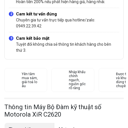
Hoàn tiền 200% nếu phát hiện hàng giả, hàng nhái.
Cam kết tư vấn đúng
Chuyên gia tư vấn trực tiếp qua hotline/zalo:
0949.22.39.42
Cam kết bảo mật
Tuyệt đối không chia sẻ thông tin khách hàng cho bên
thứ 3.
Nhập khẩu
Yên tâm
Được tư
chính
mua sắm,
và khu
ngạch,
giải toả lo
dùng từ
nguồn gốc
âu
chuyên
rõ ràng
Thông tin Máy Bộ Đàm kỹ thuật số
Motorola XiR C2620