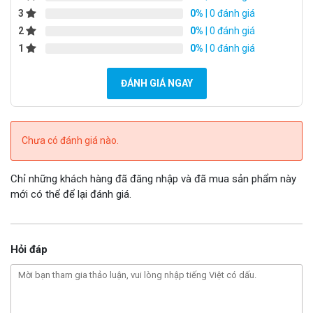
đàm Motorola tin cậy, được nhiều người dùng lựa chọn đặt
3
0%
| 0 đánh giá
niềm tin chính là
Huế camera
2
0%
| 0 đánh giá
1
0%
| 0 đánh giá
ĐÁNH GIÁ NGAY
Chưa có đánh giá nào.
Chỉ những khách hàng đã đăng nhập và đã mua sản phẩm này
Địa chỉ mua máy bộ đàm tại Huế
mới có thể để lại đánh giá.
Không chỉ cung cấp đa dạng các model sản phẩm máy bộ
đàm Motorola chính hãng, Huế camera còn cập nhật liên tục
Hỏi đáp
báo giá bộ đàm Motorola giá rẻ, chi tiết tính năng, ứng dụng
cụ thể. Điều này giúp khách hàng có thể dễ dàng lựa chọn ra
sản phẩm phù hợp nhu cầu mà chi phí bỏ ra thấp nhất.