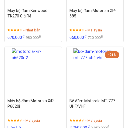
Máy bộ đàm Kenwood
Máy bộ đàm Motorola GP-
TK270 Giá Rẻ
685
- Nhật bản
- Malaysia
₫
₫
₫
₫
670,000
650,000
980,000
720,000
-21%
Máy bộ đàm Motorola XiR
Bộ đàm Motorola MT-777
P6620i
UHF/VHF
- Malaysia
- Malaysia
₫
₫
Liên hệ
2,250,000
2,850,000