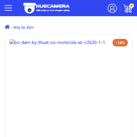
0
»
Máy bộ đàm
-14%