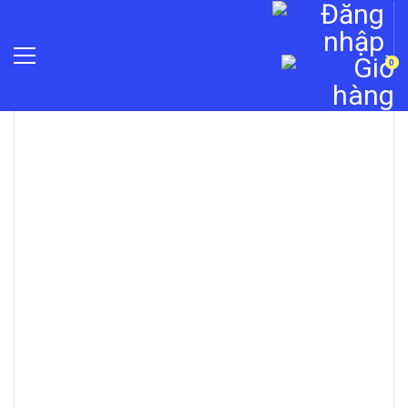
0
»
Máy chấm công