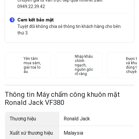
0949.22.39.42
Cam kết bảo mật
Tuyệt đối không chia sẻ thông tin khách hàng cho bên
thứ 3.
Nhập khẩu
Yên tâm
Được tư
chính
mua sắm,
và khu
ngạch,
giải toả lo
dùng từ
nguồn gốc
âu
chuyên
rõ ràng
Thông tin Máy chấm công khuôn mặt
Ronald Jack VF380
Thương hiệu
Ronald Jack
Xuất xứ thương hiệu
Malaysia