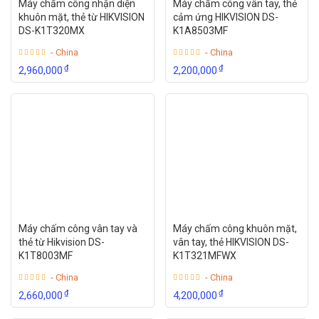
Máy chấm công nhận diện
Máy chấm công vân tay, thẻ
khuôn mặt, thẻ từ HIKVISION
cảm ứng HIKVISION DS-
DS-K1T320MX
K1A8503MF
- China
- China
₫
₫
2,960,000
2,200,000
Máy chấm công vân tay và
Máy chấm công khuôn mặt,
thẻ từ Hikvision DS-
vân tay, thẻ HIKVISION DS-
K1T8003MF
K1T321MFWX
- China
- China
₫
₫
2,660,000
4,200,000