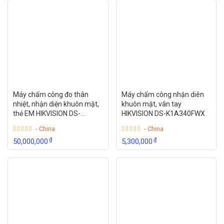
Máy chấm công đo thân
Máy chấm công nhận diên
nhiệt, nhận diện khuôn mặt,
khuôn mặt, vân tay
thẻ EM HIKVISION DS-
HIKVISION DS-K1A340FWX
K1TA70MI-T
- China
- China
₫
₫
50,000,000
5,300,000