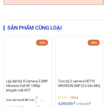
SẢN PHẨM CÙNG LOẠI
-16%
-56%
Lắp đặt Bộ 4 Camera 2.0MP
Trọn bộ 2 camera HDTVI
Hikvision Full HD 1080p
HIKVISION 5MP [Có Sẵn Míc]
khuyến mãi HOT
(2
- China
-
Được xếp hạng
5.00
5 sao
)
₫
₫
4,290,000
9,750,000
China