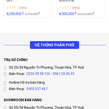
2IP]
[H2023-8]
- China
- China
₫
₫
₫
₫
4,290,000
8,900,000
9,975,000
20,225,000
HỆ THỐNG PHÂN PHỐI
TRỤ SỞ CHÍNH:
Số 25/34 Nguyễn Tri Phương, Thuận Hóa, TP. Huế
Điện thoại:
0234.39.38.156 - 0961.55.45.45
Hotline Hỗ trợ bán hàng
Điện thoại:
0905.037.467
SHOWROOM BÁN HÀNG:
Số 25/34 Nguyễn Tri Phương, Thuận Hóa, TP. Huế