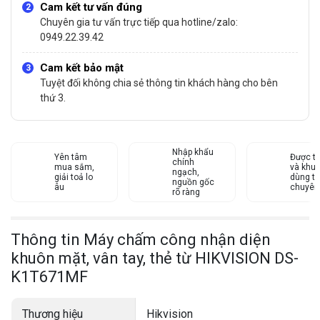
Cam kết tư vấn đúng
Chuyên gia tư vấn trực tiếp qua hotline/zalo:
0949.22.39.42
Cam kết bảo mật
Tuyệt đối không chia sẻ thông tin khách hàng cho bên
thứ 3.
Nhập khẩu
Yên tâm
Được tư
chính
mua sắm,
và khu
ngạch,
giải toả lo
dùng từ
nguồn gốc
âu
chuyên
rõ ràng
Thông tin Máy chấm công nhận diện
khuôn mặt, vân tay, thẻ từ HIKVISION DS-
K1T671MF
Thương hiệu
Hikvision