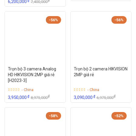
₫
₫
6,200,000
7,400,000
-56%
-56%
Trọn bộ 3 camera Analog
Trọn bộ 2 camera HIKVISION
HD HIKVISION 2MP giá rẻ
2MP giá rẻ
[H2023-3]
- China
- China
₫
₫
₫
₫
3,950,000
3,090,000
8,975,000
6,975,000
-58%
-52%