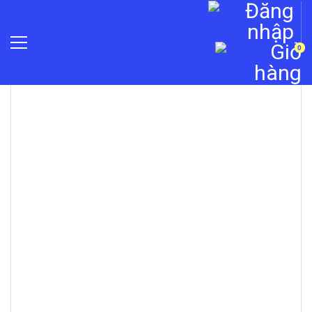
0
»
Máy chấm công