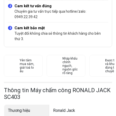
Cam kết tư vấn đúng
Chuyên gia tư vấn trực tiếp qua hotline/zalo:
0949.22.39.42
Cam kết bảo mật
Tuyệt đối không chia sẻ thông tin khách hàng cho bên
thứ 3.
Nhập khẩu
Yên tâm
Được tư
chính
mua sắm,
và khu
ngạch,
giải toả lo
dùng từ
nguồn gốc
âu
chuyên
rõ ràng
Thông tin Máy chấm công RONALD JACK
SC403
Thương hiệu
Ronald Jack