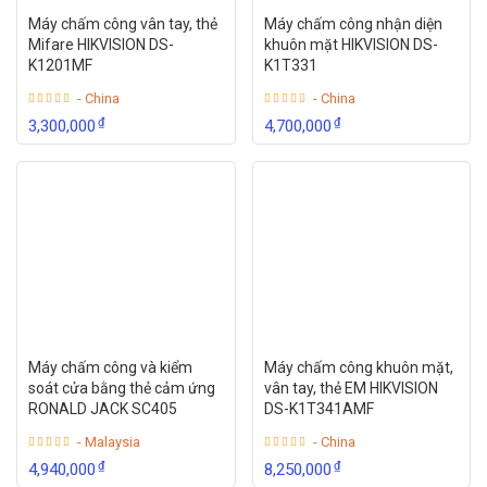
Máy chấm công vân tay, thẻ
Máy chấm công nhận diện
Mifare HIKVISION DS-
khuôn mặt HIKVISION DS-
K1201MF
K1T331
- China
- China
₫
₫
3,300,000
4,700,000
Máy chấm công và kiểm
Máy chấm công khuôn mặt,
soát cửa bằng thẻ cảm ứng
vân tay, thẻ EM HIKVISION
RONALD JACK SC405
DS-K1T341AMF
- Malaysia
- China
₫
₫
4,940,000
8,250,000