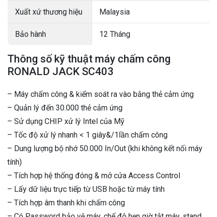
Xuất xứ thương hiệu
Malaysia
Bảo hành
12 Tháng
Thông số kỹ thuật máy chấm công
RONALD JACK SC403
– Máy chấm công & kiểm soát ra vào bằng thẻ cảm ứng
– Quản lý đến 30.000 thẻ cảm ứng
– Sử dụng CHIP xử lý Intel của Mỹ
– Tốc độ xử lý nhanh < 1 giây&/1lần chấm công
– Dung lượng bộ nhớ 50.000 In/Out (khi không kết nối máy
tính)
– Tích hợp hệ thống đóng & mở cửa Access Control
– Lấy dữ liệu trực tiếp từ USB hoặc từ máy tính
– Tích hợp âm thanh khi chấm công
– Có Password bảo vệ máy, chế độ hẹn giờ tắt máy, stand