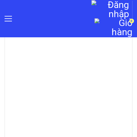
0
»
Máy chấm công