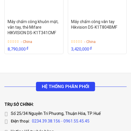
Máy chấm công khuôn mặt,
Máy chấm công vân tay
vân tay, thẻ Mifare
Hikvision DS-K1T804BMF
HIKVISION DS-K1T341CMF
- China
- China
₫
₫
8,790,000
3,420,000
HỆ THỐNG PHÂN PHỐI
TRỤ SỞ CHÍNH:
Số 25/34 Nguyễn Tri Phương, Thuận Hóa, TP. Huế
Điện thoại:
0234.39.38.156 - 0961.55.45.45