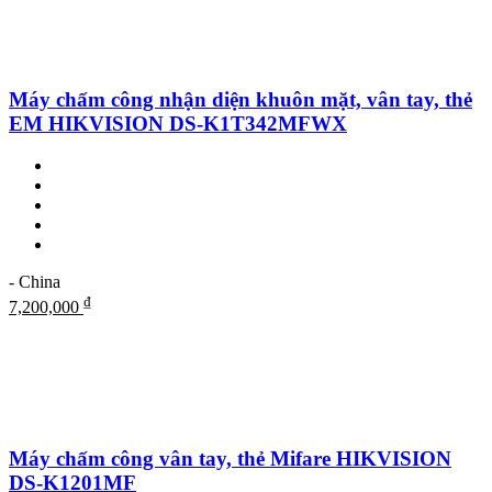
Máy chấm công nhận diện khuôn mặt, vân tay, thẻ
EM HIKVISION DS-K1T342MFWX
- China
₫
7,200,000
Máy chấm công vân tay, thẻ Mifare HIKVISION
DS-K1201MF