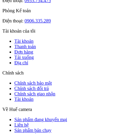
Điện thoại:
0935.754.475
Phòng Kế toán
Điện thoại:
0906.335.289
Tài khoản của tôi
Tài khoản
Thanh toán
Đơn hàng
Tải xuống
Địa chỉ
Chính sách
Chính sách bảo mật
Chính sách đổi trả
Chính sách giao nhận
Tài khoản
Về Huế camera
Sản phẩm đang khuyến mại
Liên hệ
Sản phẩm bán chạy