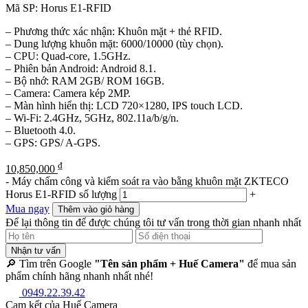
Mã SP:
Horus E1-RFID
– Phương thức xác nhận: Khuôn mặt + thẻ RFID.
– Dung lượng khuôn mặt: 6000/10000 (tùy chọn).
– CPU: Quad-core, 1.5GHz.
– Phiên bản Android: Android 8.1.
– Bộ nhớ: RAM 2GB/ ROM 16GB.
– Camera: Camera kép 2MP.
– Màn hình hiển thị: LCD 720×1280, IPS touch LCD.
– Wi-Fi: 2.4GHz, 5GHz, 802.11a/b/g/n.
– Bluetooth 4.0.
– GPS: GPS/ A-GPS.
₫
10,850,000
-
Máy chấm công và kiểm soát ra vào bằng khuôn mặt ZKTECO
Horus E1-RFID số lượng
+
Mua ngay
Thêm vào giỏ hàng
Để lại thông tin để được chúng tôi tư vấn trong thời gian nhanh nhất
Nhận tư vấn
🔎 Tìm trên Google
"Tên sản phẩm + Huế Camera"
để mua sản
phẩm chính hãng nhanh nhất nhé!
0949.22.39.42
Cam kết của Huế Camera