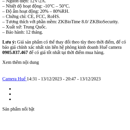
– Nguồn điện: 12V/2A.
– Nhiệt dộ hoạt động: -10°C – 50°C.
– Độ ẩm hoạt động: 20% – 80%RH.
– Chứng chỉ: CE, FCC, RoHS.
– Tương thích với phần mềm: ZKBioTime 8.0/ ZKBioSecurity.
– Xuất xứ: Trung Quốc.
– Bảo hành: 12 tháng.
Lưu ý:
Giá sản phẩm có thể thay đổi theo tùy theo thời điểm, để có
báo giá chính xác nhất xin liên hệ phòng kinh doanh Huế camera
0905.037.467
để có giá tốt nhất tại thời điểm mua hàng.
Xem thêm nội dung
Camera Huế
14:31 - 13/12/2023 - 20:47 - 13/12/2023
Sản phẩm nổi bật