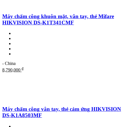
Máy chấm công khuôn mặt, vân tay, thẻ Mifare
HIKVISION DS-K1T341CMF
- China
₫
8,790,000
Máy chấm công vân tay, thẻ cảm ứng HIKVISION
DS-K1A8503MF