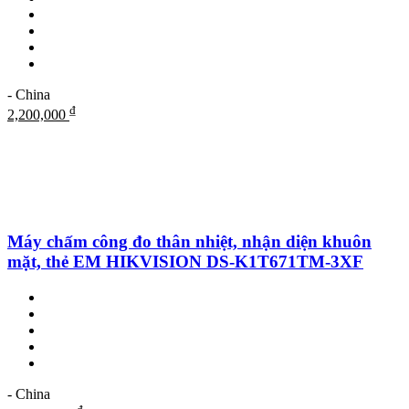
- China
₫
2,200,000
Máy chấm công đo thân nhiệt, nhận diện khuôn
mặt, thẻ EM HIKVISION DS-K1T671TM-3XF
- China