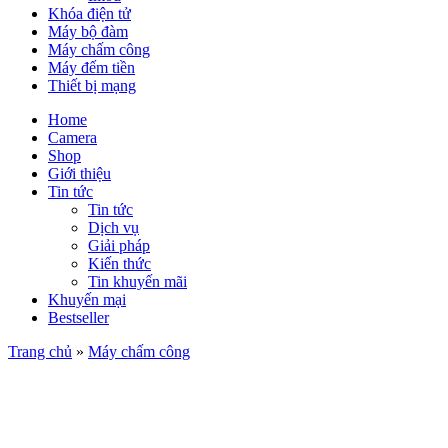
Khóa điện tử
Máy bộ đàm
Máy chấm công
Máy đếm tiền
Thiết bị mạng
Home
Camera
Shop
Giới thiệu
Tin tức
Tin tức
Dịch vụ
Giải pháp
Kiến thức
Tin khuyến mãi
Khuyến mại
Bestseller
Trang chủ
»
Máy chấm công