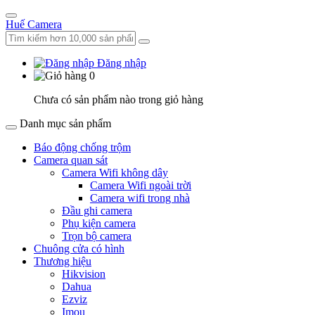
Huế Camera
Đăng nhập
0
Chưa có sản phẩm nào trong giỏ hàng
Danh mục sản phẩm
Báo động chống trộm
Camera quan sát
Camera Wifi không dây
Camera Wifi ngoài trời
Camera wifi trong nhà
Đầu ghi camera
Phụ kiện camera
Trọn bộ camera
Chuông cửa có hình
Thương hiệu
Hikvision
Dahua
Ezviz
Imou