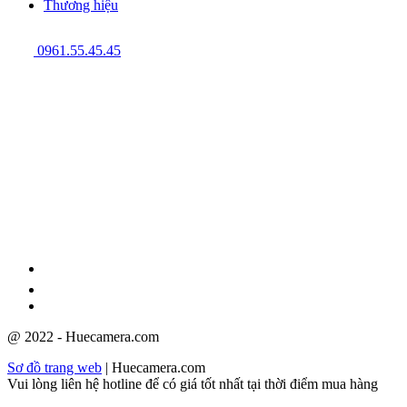
Thương hiệu
0961.55.45.45
GPĐKKD: 3301123843 do Sở Kế hoạch và Đầu tư cấp ngày
08/12/2009
@ 2022 - Huecamera.com
Sơ đồ trang web
| Huecamera.com
Vui lòng liên hệ hotline để có giá tốt nhất tại thời điểm mua hàng