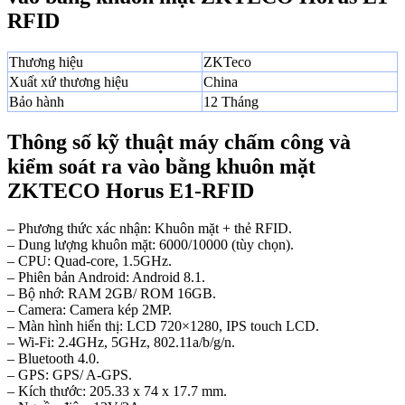
RFID
Thương hiệu
ZKTeco
Xuất xứ thương hiệu
China
Bảo hành
12 Tháng
Thông số kỹ thuật máy chấm công và
kiểm soát ra vào bằng khuôn mặt
ZKTECO Horus E1-RFID
– Phương thức xác nhận: Khuôn mặt + thẻ RFID.
– Dung lượng khuôn mặt: 6000/10000 (tùy chọn).
– CPU: Quad-core, 1.5GHz.
– Phiên bản Android: Android 8.1.
– Bộ nhớ: RAM 2GB/ ROM 16GB.
– Camera: Camera kép 2MP.
– Màn hình hiển thị: LCD 720×1280, IPS touch LCD.
– Wi-Fi: 2.4GHz, 5GHz, 802.11a/b/g/n.
– Bluetooth 4.0.
– GPS: GPS/ A-GPS.
– Kích thước: 205.33 x 74 x 17.7 mm.