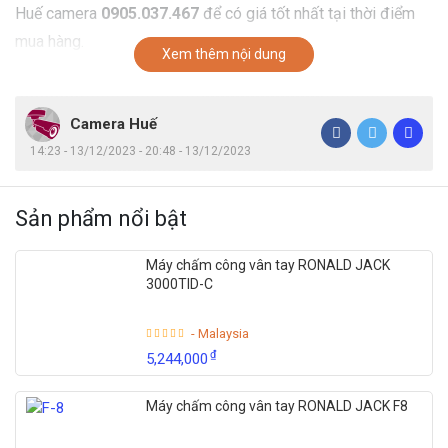
Huế camera
0905.037.467
để có giá tốt nhất tại thời điểm
mua hàng.
Xem thêm nội dung
Camera Huế
14:23 - 13/12/2023 - 20:48 - 13/12/2023
Sản phẩm nổi bật
Máy chấm công vân tay RONALD JACK
3000TID-C
- Malaysia
₫
5,244,000
Máy chấm công vân tay RONALD JACK F8