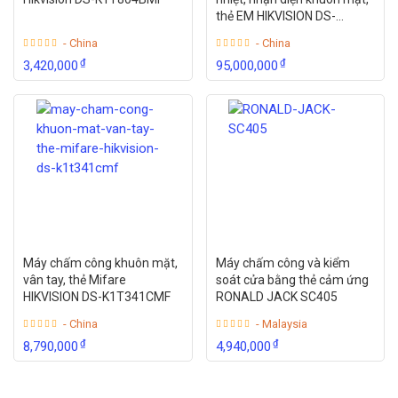
thẻ EM HIKVISION DS-
K1T671TM-3XF
- China
- China
₫
₫
3,420,000
95,000,000
Máy chấm công khuôn mặt,
Máy chấm công và kiểm
vân tay, thẻ Mifare
soát cửa bằng thẻ cảm ứng
HIKVISION DS-K1T341CMF
RONALD JACK SC405
- China
- Malaysia
₫
₫
8,790,000
4,940,000