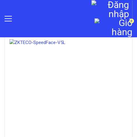
0
»
Máy chấm công