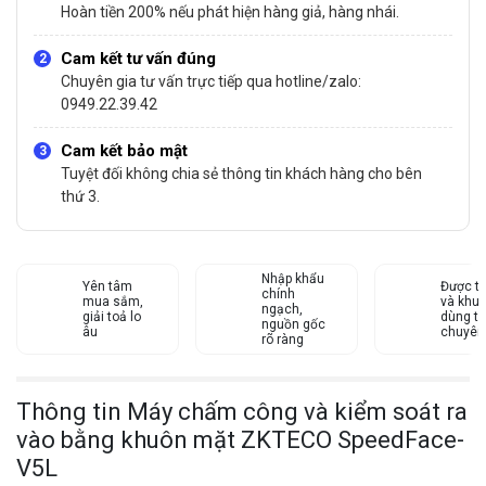
Hoàn tiền 200% nếu phát hiện hàng giả, hàng nhái.
Cam kết tư vấn đúng
Chuyên gia tư vấn trực tiếp qua hotline/zalo:
0949.22.39.42
Cam kết bảo mật
Tuyệt đối không chia sẻ thông tin khách hàng cho bên
thứ 3.
Nhập khẩu
Yên tâm
Được tư
chính
mua sắm,
và khu
ngạch,
giải toả lo
dùng từ
nguồn gốc
âu
chuyên
rõ ràng
Thông tin Máy chấm công và kiểm soát ra
vào bằng khuôn mặt ZKTECO SpeedFace-
V5L