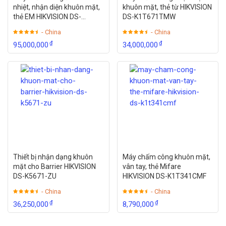
nhiệt, nhận diện khuôn mặt,
khuôn mặt, thẻ từ HIKVISION
thẻ EM HIKVISION DS-
DS-K1T671TMW
K1T671TM-3XF
- China
- China
₫
₫
95,000,000
34,000,000
Thiết bị nhận dạng khuôn
Máy chấm công khuôn mặt,
mặt cho Barrier HIKVISION
vân tay, thẻ Mifare
DS-K5671-ZU
HIKVISION DS-K1T341CMF
- China
- China
₫
₫
36,250,000
8,790,000