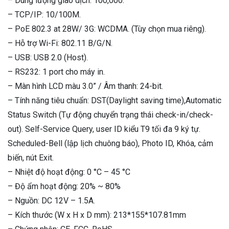
– Dung lượng giao dịch: 100,000.
– TCP/IP: 10/100M.
– PoE 802.3 at 28W/ 3G: WCDMA. (Tùy chọn mua riêng).
– Hỗ trợ Wi-Fi: 802.11 B/G/N.
– USB: USB 2.0 (Host).
– RS232: 1 port cho máy in.
– Màn hình LCD màu 3.0” / Âm thanh: 24-bit.
– Tính năng tiêu chuẩn: DST(Daylight saving time),Automatic
Status Switch (Tự động chuyển trạng thái check-in/check-
out). Self-Service Query, user ID kiểu T9 tối đa 9 ký tự.
Scheduled-Bell (lập lịch chuông báo), Photo ID, Khóa, cảm
biến, nút Exit.
– Nhiệt độ hoạt động: 0 °C – 45 °C
– Độ ẩm hoạt động: 20% ~ 80%
– Nguồn: DC 12V – 1.5A.
– Kích thước (W x H x D mm): 213*155*107.81mm