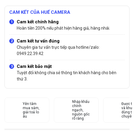
CAM KẾT CỦA HUẾ CAMERA
Cam kết chính hãng
Hoàn tiền 200% nếu phát hiện hàng giả, hàng nhái.
Cam kết tư vấn đúng
Chuyên gia tư vấn trực tiếp qua hotline/zalo:
0949.22.39.42
Cam kết bảo mật
Tuyệt đối không chia sẻ thông tin khách hàng cho bên
thứ 3.
Nhập khẩu
Yên tâm
Được tư
chính
mua sắm,
và khu
ngạch,
giải toả lo
dùng từ
nguồn gốc
âu
chuyên
rõ ràng