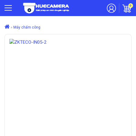
0
»
Máy chấm công