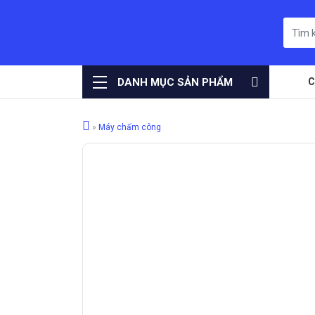
DANH MỤC SẢN PHẨM
C
»
Máy chấm công