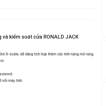
N
A
L
D
J
A
C
ng và kiểm soát cửa RONALD JACK
K
3
0
0
it X-scale, dễ dàng tích hợp thêm các tính năng mở rộng.
0
ol.
A
I
assword.
D
s
 nối máy tính.
ố
l
ư
ợ
n