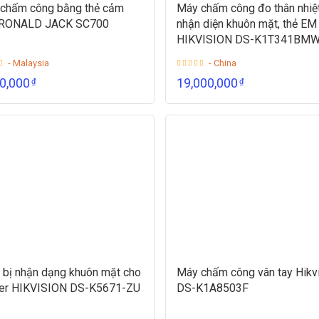
chấm công bằng thẻ cảm
Máy chấm công đo thân nhiệt
 RONALD JACK SC700
nhận diện khuôn mặt, thẻ EM
HIKVISION DS-K1T341BMW
- Malaysia
- China
00,000
19,000,000
₫
₫
t bị nhận dạng khuôn mặt cho
Máy chấm công vân tay Hikv
ier HIKVISION DS-K5671-ZU
DS-K1A8503F