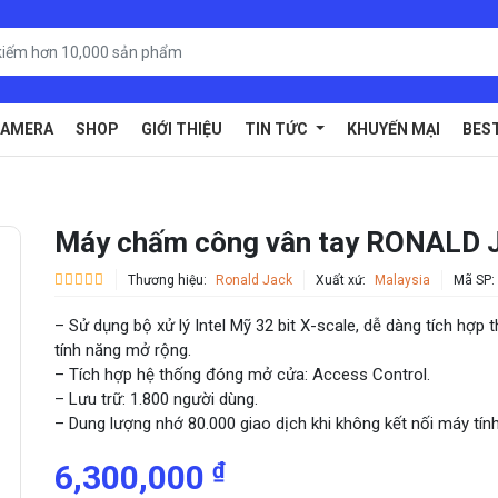
AMERA
SHOP
GIỚI THIỆU
TIN TỨC
KHUYẾN MẠI
BES
Máy chấm công vân tay RONALD 
Thương hiệu:
Ronald Jack
Xuất xứ:
Malaysia
Mã SP:
– Sử dụng bộ xử lý Intel Mỹ 32 bit X-scale, dễ dàng tích hợp
tính năng mở rộng.
– Tích hợp hệ thống đóng mở cửa: Access Control.
– Lưu trữ: 1.800 người dùng.
– Dung lượng nhớ 80.000 giao dịch khi không kết nối máy tính
₫
6,300,000