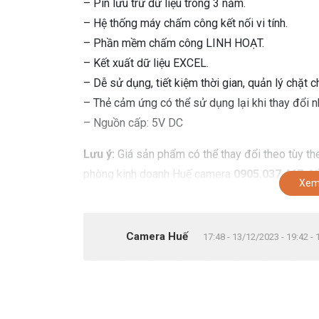
– Pin lưu trữ dữ liệu trong 3 năm.
– Hệ thống máy chấm công kết nối vi tính.
– Phần mềm chấm công LINH HOẠT.
– Kết xuất dữ liệu EXCEL.
– Dễ sử dụng, tiết kiệm thời gian, quản lý chặt c
– Thẻ cảm ứng có thể sử dụng lại khi thay đổi n
– Nguồn cấp: 5V DC
Lưu ý:
Giá sản phẩm có thể thay đổi theo tùy the
phòng kinh doanh Huế camera
0905.037.467
để 
Xem
Camera Huế
17:48 - 13/12/2023 - 19:42 -