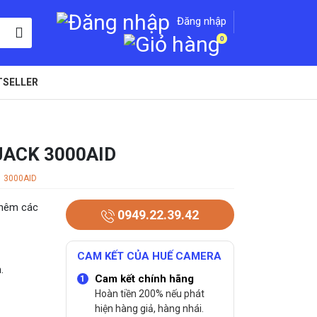
Đăng nhập
0
TSELLER
JACK 3000AID
3000AID
 thêm các
0949.22.39.42
CAM KẾT CỦA HUẾ CAMERA
.
Cam kết chính hãng
Hoàn tiền 200% nếu phát
hiện hàng giả, hàng nhái.