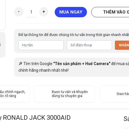
M
-
+
MUA NGAY
THÊM VÀO 
á
y
c
Để lại thông tin để được chúng tôi tư vấn trong thời gian nhanh nhất
h
ấ
i
NHẬN
m
c
ô
🔎 Tìm trên Google
"Tên sản phẩm + Huế Camera"
để mua s
n
chính hãng nhanh nhất nhé!
g
v
â
ẩu chính ngạch,
n
Được tư vấn và khuyên
Giao h
ốc rõ ràng
dùng từ chuyên gia
t
a
y
ay RONALD JACK 3000AID
R
S
O