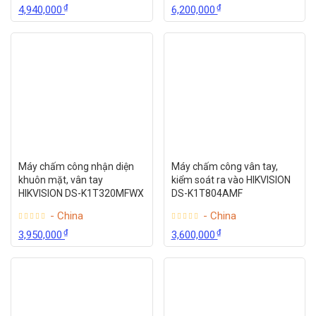
₫
₫
4,940,000
6,200,000
Máy chấm công nhận diện
Máy chấm công vân tay,
khuôn mặt, vân tay
kiểm soát ra vào HIKVISION
HIKVISION DS-K1T320MFWX
DS-K1T804AMF
- China
- China
₫
₫
3,950,000
3,600,000