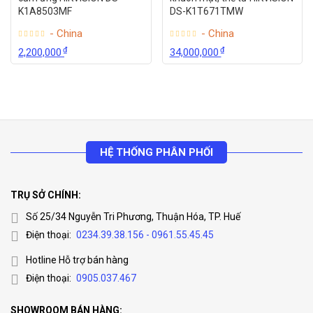
K1A8503MF
DS-K1T671TMW
- China
- China
₫
₫
2,200,000
34,000,000
HỆ THỐNG PHÂN PHỐI
TRỤ SỞ CHÍNH:
Số 25/34 Nguyễn Tri Phương, Thuận Hóa, TP. Huế
Điện thoại:
0234.39.38.156 - 0961.55.45.45
Hotline Hỗ trợ bán hàng
Điện thoại:
0905.037.467
SHOWROOM BÁN HÀNG: