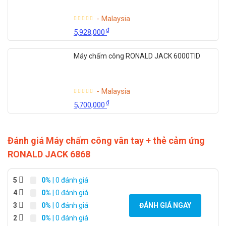
- Malaysia
₫
5,928,000
Máy chấm công RONALD JACK 6000TID
- Malaysia
₫
5,700,000
Đánh giá Máy chấm công vân tay + thẻ cảm ứng
RONALD JACK 6868
5
0%
| 0 đánh giá
4
0%
| 0 đánh giá
3
0%
| 0 đánh giá
ĐÁNH GIÁ NGAY
2
0%
| 0 đánh giá