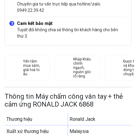
Chuyên gia tư vấn trực tiếp qua hotline/zalo:
0949.22.39.42
Cam kết bảo mật
Tuyệt đối không chia sẻ thông tin khách hàng cho bên
thứ 3.
Nhập khẩu
Yên tâm
Được tư
chính
mua sắm,
và khu
ngạch,
giải toả lo
dùng từ
nguồn gốc
âu
chuyên
rõ ràng
Thông tin Máy chấm công vân tay + thẻ
cảm ứng RONALD JACK 6868
Thương hiệu
Ronald Jack
Xuất xứ thương hiệu
Malaysia