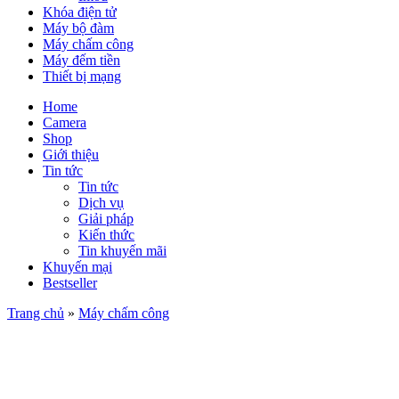
Khóa điện tử
Máy bộ đàm
Máy chấm công
Máy đếm tiền
Thiết bị mạng
Home
Camera
Shop
Giới thiệu
Tin tức
Tin tức
Dịch vụ
Giải pháp
Kiến thức
Tin khuyến mãi
Khuyến mại
Bestseller
Trang chủ
»
Máy chấm công