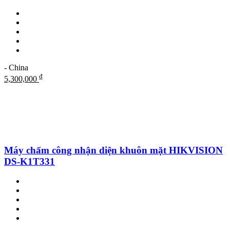
- China
₫
5,300,000
Máy chấm công nhận diện khuôn mặt HIKVISION
DS-K1T331