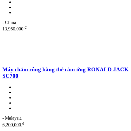
- China
₫
13,950,000
Máy chấm công bằng thẻ cảm ứng RONALD JACK
SC700
- Malaysia
₫
6,200,000