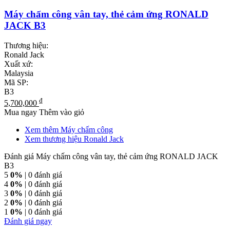
Máy chấm công vân tay, thẻ cảm ứng RONALD
JACK B3
Thương hiệu:
Ronald Jack
Xuất xứ:
Malaysia
Mã SP:
B3
₫
5,700,000
Mua ngay
Thêm vào giỏ
Xem thêm Máy chấm công
Xem thương hiệu Ronald Jack
Đánh giá Máy chấm công vân tay, thẻ cảm ứng RONALD JACK
B3
5
0%
| 0 đánh giá
4
0%
| 0 đánh giá
3
0%
| 0 đánh giá
2
0%
| 0 đánh giá
1
0%
| 0 đánh giá
Đánh giá ngay