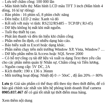
– Lưu trữ chấm công: 100 000 lần
– Màn hình hiển thị: Màn hình LCD màu TFT 3 inch (Màn hình 4
dòng, 16 kí tự /dòng)
– Bàn phím : 16 phím số, 8 phím chức năng
– Đèn hiệu: LED 2 màu: Xanh và đỏ
– Kết nối với máy vi tính: RS232/RS485 – TCP/IP ( RJ-45)
– Dữ liệu không bị mất khi mất nguồn.
– Tuổi thọ thiết bị cao.
– Phát âm thanh và đèn tín hiệu khi chấm công
– Phần mềm ổn định, có nhiều dạng báo cáo.
– Báo biểu xuất ra Excel hoặc dạng khác.
– Phần mềm chạy trên môi trường Window XP, Vista, Window7 …
– Dữ liệu phần mềm là Access hoặc SQL Sever 2000
– Có hỗ trợ công cụ tải dữ liệu và xuất ra dạng Text theo yêu cầu
cho các phần mềm quản lý Nhân sự, Chấm công và Tiền lương.
– Nguồn cung cấp: 5V DC, 2A
– Kích thước: 190 x 136 x 36mm
– Môi trường hoạt động: Nhiệt độ 0 -> 50oC , độ ẩm 20% -> 80%
Lưu ý:
Giá sản phẩm có thể thay đổi theo tùy theo thời điểm, để có
báo giá chính xác nhất xin liên hệ phòng kinh doanh Huế camera
0905.037.467
để có giá tốt nhất tại thời điểm mua hàng.
Xem thêm nội dung