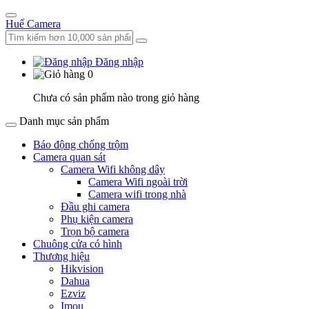
Huế Camera
Đăng nhập
0
Chưa có sản phẩm nào trong giỏ hàng
Danh mục sản phẩm
Báo động chống trộm
Camera quan sát
Camera Wifi không dây
Camera Wifi ngoài trời
Camera wifi trong nhà
Đầu ghi camera
Phụ kiện camera
Trọn bộ camera
Chuông cửa có hình
Thương hiệu
Hikvision
Dahua
Ezviz
Imou