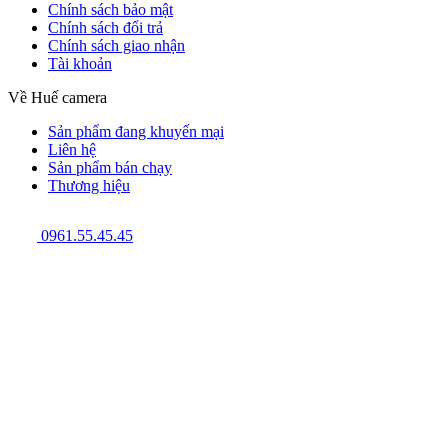
Chính sách bảo mật
Chính sách đổi trả
Chính sách giao nhận
Tài khoản
Về Huế camera
Sản phẩm đang khuyến mại
Liên hệ
Sản phẩm bán chạy
Thương hiệu
0961.55.45.45
GPĐKKD: 3301123843 do Sở Kế hoạch và Đầu tư cấp ngày
08/12/2009