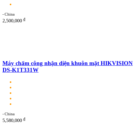
- China
₫
2,500,000
Máy chấm công nhận diện khuôn mặt HIKVISION
DS-K1T331W
- China
₫
5,580,000