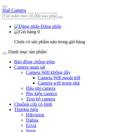
Huế Camera
Đăng nhập
0
Chưa có sản phẩm nào trong giỏ hàng
Danh mục sản phẩm
Báo động chống trộm
Camera quan sát
Camera Wifi không dây
Camera Wifi ngoài trời
Camera wifi trong nhà
Đầu ghi camera
Phụ kiện camera
Trọn bộ camera
Chuông cửa có hình
Thương hiệu
Hikvision
Dahua
Ezviz
Imou