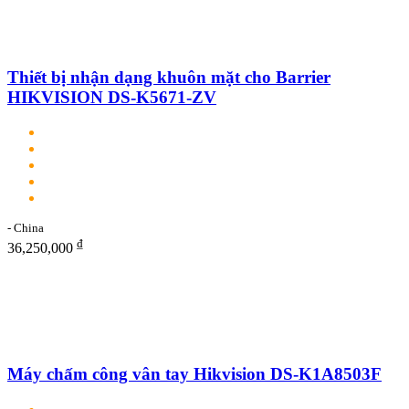
Thiết bị nhận dạng khuôn mặt cho Barrier
HIKVISION DS-K5671-ZV
- China
₫
36,250,000
Máy chấm công vân tay Hikvision DS-K1A8503F