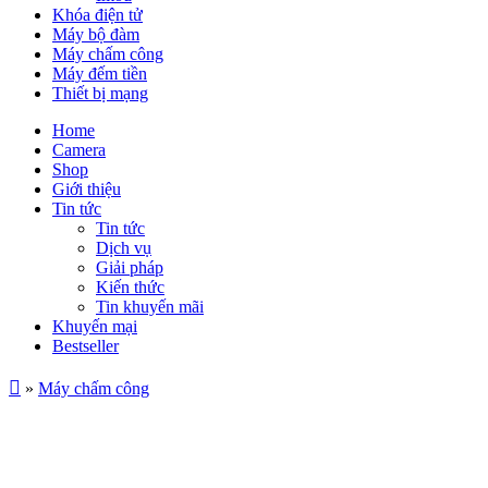
Khóa điện tử
Máy bộ đàm
Máy chấm công
Máy đếm tiền
Thiết bị mạng
Home
Camera
Shop
Giới thiệu
Tin tức
Tin tức
Dịch vụ
Giải pháp
Kiến thức
Tin khuyến mãi
Khuyến mại
Bestseller
»
Máy chấm công