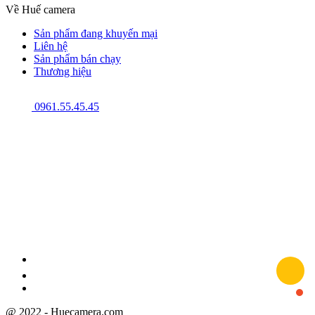
Về Huế camera
Sản phẩm đang khuyến mại
Liên hệ
Sản phẩm bán chạy
Thương hiệu
0961.55.45.45
GPĐKKD: 3301123843 do Sở Kế hoạch và Đầu tư cấp ngày 08/12/2009
@ 2022 - Huecamera.com