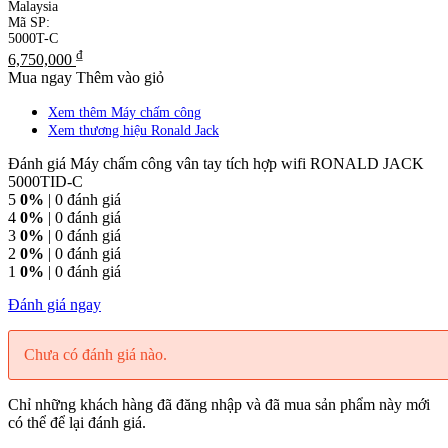
Malaysia
Mã SP:
5000T-C
₫
6,750,000
Mua ngay
Thêm vào giỏ
Xem thêm Máy chấm công
Xem thương hiệu Ronald Jack
Đánh giá Máy chấm công vân tay tích hợp wifi RONALD JACK
5000TID-C
5
0%
| 0 đánh giá
4
0%
| 0 đánh giá
3
0%
| 0 đánh giá
2
0%
| 0 đánh giá
1
0%
| 0 đánh giá
Đánh giá ngay
Chưa có đánh giá nào.
Chỉ những khách hàng đã đăng nhập và đã mua sản phẩm này mới
có thể để lại đánh giá.