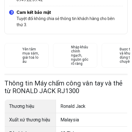
Cam kết bảo mật
Tuyệt đối không chia sẻ thông tin khách hàng cho bên
thứ 3.
Nhập khẩu
Yên tâm
Được tư
chính
mua sắm,
và khu
ngạch,
giải toả lo
dùng từ
nguồn gốc
âu
chuyên
rõ ràng
Thông tin Máy chấm công vân tay và thẻ
từ RONALD JACK RJ1300
Thương hiệu
Ronald Jack
Xuất xứ thương hiệu
Malaysia