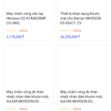
Máy chấm công vân tay
Thiết bị nhận dạng khuôn
Hikvision DS-K1A802AMF
mặt cho Barrier HIKVISION
(Có Wifi)
DS-K5671-ZV
- China
- China
₫
₫
3,170,000
36,250,000
Máy chấm công đo thân
Máy chấm công đo thân
nhiệt, nhận diện khuôn mặt,
nhiệt, nhận diện khuôn mặt,
thẻ EM HIKVISION DS-
thẻ EM HIKVISION DS-
K1T671TM-3XF
K1TA70MI-T
- China
- China