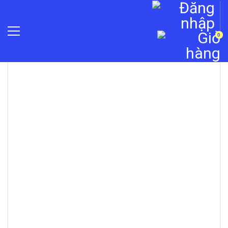
0
»
Máy chấm công