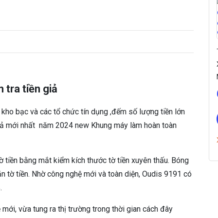
1
A
-
K
i
ể
m
t
 tra tiền giả
r
a
kho bạc và các tổ chức tín dụng ,đếm số lượng tiền lớn
t
i
 giả mới nhất năm 2024 new Khung máy làm hoàn toàn
ề
n
g
ờ tiền bằng mắt kiểm kích thước tờ tiền xuyên thấu. Bóng
i
văn tờ tiền. Nhờ công nghệ mới và toàn diện, Oudis 9191 có
ả
s
.
ố
l
 mới, vừa tung ra thị trường trong thời gian cách đây