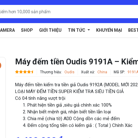
AMERA
SHOP
GIỚI THIỆU
TIN TỨC
KHUYẾN MẠI
BES
Máy đếm tiền Oudis 9191A – Kiểm 
Thương hiệu:
Oudis
Xuất xứ:
China
Mã SP:
9191
Máy đếm tiền kiểm tra tiền giả Oudis 9192A (MODEL MỚI 202
LOẠI MÁY ĐẾM TIỀN SUPER KIỂM TRA SIÊU TIỀN GIẢ
Có 04 tính năng vượt trội
Phát hiện tiền giả ,siêu giả chính xác 100%
Nhận biết mệnh giá, nhận biết tiền lẫn loại
Chia mẻ (chia tờ) ADD Cộng dồn các mẻ đếm
Đếm cộng tổng tiền có kiểm giả : ( Total ) Chính Xác