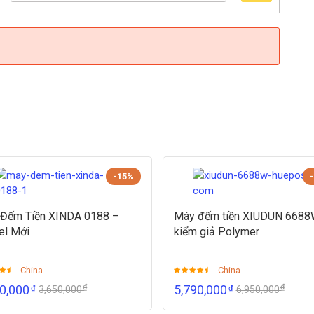
-15%
Đếm Tiền XINDA 0188 –
Máy đếm tiền XIUDUN 668
el Mới
kiểm giả Polymer
- China
- China
₫
₫
00,000
5,790,000
₫
₫
3,650,000
6,950,000
 tiền giả Oudis 9191A