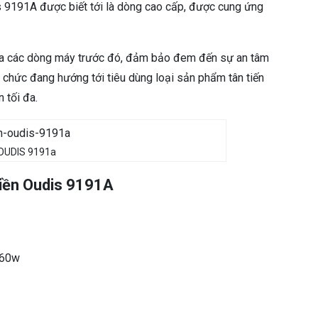
ư
is 9191A được biết tới là dòng cao cấp, được cung ứng
ợ
n
g
của các dòng máy trước đó, đảm bảo đem đến sự an tâm
ổ chức đang hướng tới tiêu dùng loại sản phẩm tân tiến
 tối đa.
 OUDIS 9191a
iền Oudis 9191A
 60w