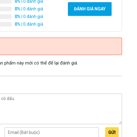
0%
| 0 đánh giá
ng này không phải chiếc máy nào cũng có).
0%
| 0 đánh giá
ĐÁNH GIÁ NGAY
âm nhập
0%
| 0 đánh giá
0%
| 0 đánh giá
hệ thống lật mở công nghệ cao. Khách hàng có thể tự mở
i dùng có thể vệ sinh máy một cách đơn giản và thuận tiện.
 đặt trong hộp 3D có kính bảo vệ trong suốt. Từ đó giúp
ụng.
 phẩm này mới có thể để lại đánh giá.
GỬI