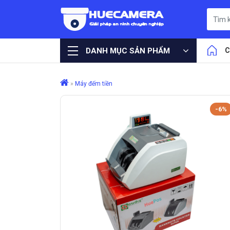
DANH MỤC SẢN PHẨM
C
»
Máy đếm tiền
-6%