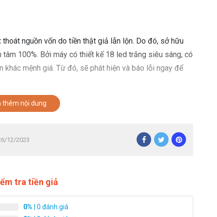
 thoát nguồn vốn do tiền thật giả lẫn lộn. Do đó, sở hữu
tâm 100%. Bởi máy có thiết kế 18 led trắng siêu sáng, có
ền khác mệnh giá. Từ đó, sẽ phát hiện và báo lỗi ngay để
 muốn
 thêm nội dung
1A ấy chính là mang thể chia mẻ theo ý muốn. Ngay trên hệ
điều chỉnh các chế độ +100, +10, +1,…. Máy sẽ tự động
 26/12/2023
mua lựa chọn.
iểm giả
ểm tra tiền giả
tính tổng tiền, kết hợp thêm chức năng kiểm tiền kém
0%
| 0 đánh giá
m riêng biệt, đảm bảo độ chuẩn xác cao. Bạn có thể ấn