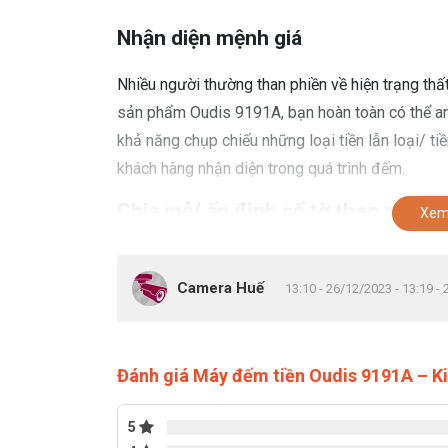
Nhận diện mệnh giá
Nhiều người thường than phiền về hiện trạng thất
sản phẩm Oudis 9191A, bạn hoàn toàn có thể an 
khả năng chụp chiếu những loại tiền lẫn loại/ ti
khách hàng nhận diện trong quá trình đếm.
Chia mẻ/ ấn định số tờ theo mong
Xem
Một chức năng tiện lợi tiếp theo của Oudis 919
thống bàn phím, quý khách hàng có thể tự động 
Camera Huế
13:10 - 26/12/2023 - 13:19 -
nhận mặt và chia mẻ theo đúng số tờ mà người 
Tính tổng tiền kết hợp chức năng k
Đánh giá Máy đếm tiền Oudis 9191A – Ki
Máy đếm tiền Oudis 9191A
còn mang khả năng 
5
chất lượng. Bởi nó được thiết kế 02 cặp mắt đế