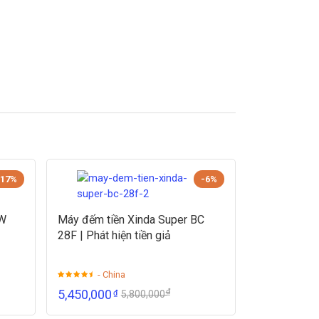
-17%
-6%
8W
Máy đếm tiền Xinda Super BC
28F | Phát hiện tiền giả
- China
₫
5,450,000
₫
5,800,000