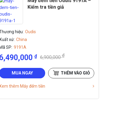
Máy đếm tiền Oudis 9191A –
Kiểm tra tiền giả
Thương hiệu:
Oudis
Xuất xứ:
China
Mã SP:
9191A
₫
6,490,000
₫
6,900,000
MUA NGAY
THÊM VÀO GIỎ
Xem thêm Máy đếm tiền