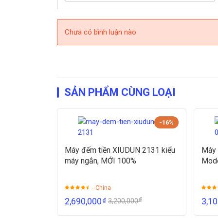
Chưa có bình luận nào
SẢN PHẨM CÙNG LOẠI
-16%
Máy đếm tiền XIUDUN 2131 kiểu
Máy 
máy ngắn, MỚI 100%
Mod
- China
₫
2,690,000
3,1
₫
3,200,000
Máy đếm tiền kiểm tra