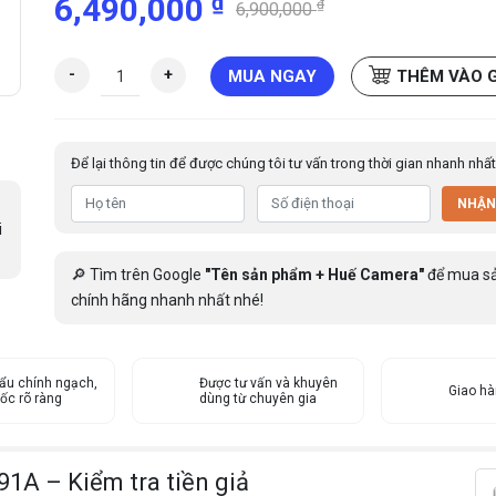
₫
6,490,000
₫
6,900,000
M
-
+
MUA NGAY
THÊM VÀO 
á
y
đ
Để lại thông tin để được chúng tôi tư vấn trong thời gian nhanh nhất
ế
m
NHẬN
t
i
i
ề
🔎 Tìm trên Google
"Tên sản phẩm + Huế Camera"
để mua s
n
chính hãng nhanh nhất nhé!
O
u
d
ẩu chính ngạch,
i
Được tư vấn và khuyên
Giao h
ốc rõ ràng
dùng từ chuyên gia
s
9
1
1A – Kiểm tra tiền giả
9