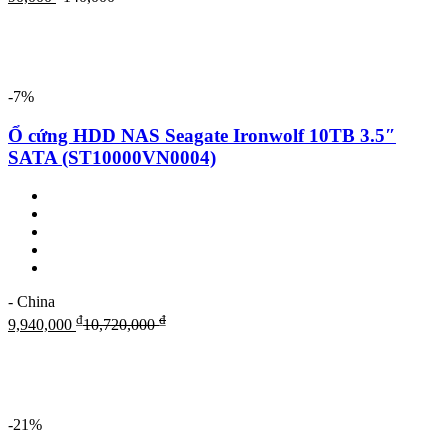
-7%
Ổ cứng HDD NAS Seagate Ironwolf 10TB 3.5″
SATA (ST10000VN0004)
- China
₫
₫
9,940,000
10,720,000
-21%