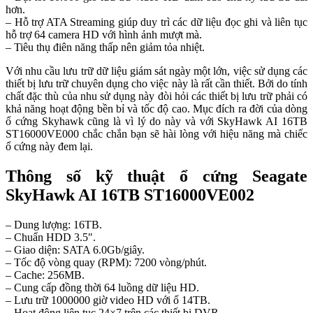
hơn.
– Hỗ trợ ATA Streaming giúp duy trì các dữ liệu đọc ghi và liên tục
hỗ trợ 64 camera HD với hình ảnh mượt mà.
– Tiêu thụ điên năng thấp nên giảm tỏa nhiệt.
Với nhu cầu lưu trữ dữ liệu giám sát ngày một lớn, việc sử dụng các
thiết bị lưu trữ chuyên dụng cho việc này là rất cần thiết. Bởi do tính
chất đặc thù của nhu sử dụng này đòi hỏi các thiết bị lưu trữ phải có
khả năng hoạt động bền bỉ và tốc độ cao. Mục đích ra đời của dòng
ổ cứng Skyhawk cũng là vì lý do này và với SkyHawk AI 16TB
ST16000VE000 chắc chắn bạn sẽ hài lòng với hiệu năng mà chiếc
ổ cứng này đem lại.
Thông số kỹ thuật ổ cứng Seagate
SkyHawk AI 16TB ST16000VE002
– Dung lượng: 16TB.
– Chuẩn HDD 3.5″.
– Giao diện: SATA 6.0Gb/giây.
– Tốc độ vòng quay (RPM): 7200 vòng/phút.
– Cache: 256MB.
– Cung cấp đồng thời 64 luồng dữ liệu HD.
– Lưu trữ 1000000 giờ video HD với ổ 14TB.
– Hoạt động liên tục 24×7 trên các thiết bị DVR .