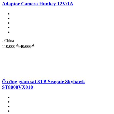
Adaptor Camera Hunkey 12V/1A
- China
₫
₫
110,000
140,000
Ổ cứng giám sát 8TB Seagate Skyhawk
ST8000VX010