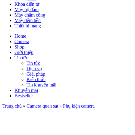
Khóa điện tử
Máy bộ đàm
Máy chấm công
Máy đếm tiền
Thiết bị mạng
Home
Camera
Shop
Giới thiệu
Tin tức
Tin tức
Dịch vụ
Giải pháp
Kiến thức
Tin khuyến mãi
Khuyến mại
Bestseller
Trang chủ
»
Camera quan sát
»
Phụ kiện camera