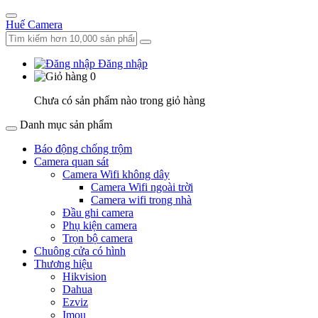
Huế Camera
Đăng nhập
0
Chưa có sản phẩm nào trong giỏ hàng
Danh mục sản phẩm
Báo động chống trộm
Camera quan sát
Camera Wifi không dây
Camera Wifi ngoài trời
Camera wifi trong nhà
Đầu ghi camera
Phụ kiện camera
Trọn bộ camera
Chuông cửa có hình
Thương hiệu
Hikvision
Dahua
Ezviz
Imou