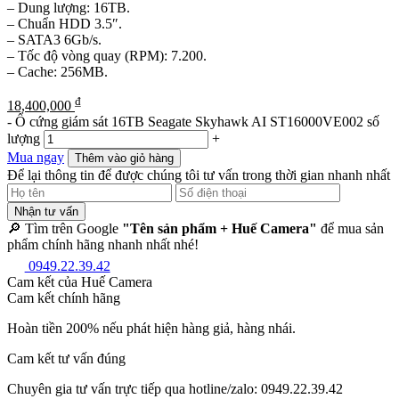
– Dung lượng: 16TB.
– Chuẩn HDD 3.5″.
– SATA3 6Gb/s.
– Tốc độ vòng quay (RPM): 7.200.
– Cache: 256MB.
₫
18,400,000
-
Ổ cứng giám sát 16TB Seagate Skyhawk AI ST16000VE002 số
lượng
+
Mua ngay
Thêm vào giỏ hàng
Để lại thông tin để được chúng tôi tư vấn trong thời gian nhanh nhất
Nhận tư vấn
🔎 Tìm trên Google
"Tên sản phẩm + Huế Camera"
để mua sản
phẩm chính hãng nhanh nhất nhé!
0949.22.39.42
Cam kết của Huế Camera
Cam kết chính hãng
Hoàn tiền 200% nếu phát hiện hàng giả, hàng nhái.
Cam kết tư vấn đúng
Chuyên gia tư vấn trực tiếp qua hotline/zalo: 0949.22.39.42