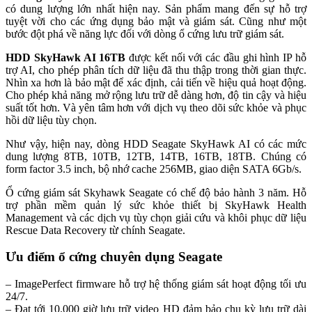
có dung lượng lớn nhất hiện nay. Sản phẩm mang đến sự hỗ trợ
tuyệt vời cho các ứng dụng bảo mật và giám sát. Cũng như một
bước đột phá về năng lực đối với dòng ổ cứng lưu trữ giám sát.
HDD SkyHawk AI 16TB
được kết nối với các đầu ghi hình IP hỗ
trợ AI, cho phép phân tích dữ liệu đã thu thập trong thời gian thực.
Nhìn xa hơn là bảo mật để xác định, cải tiến về hiệu quả hoạt động.
Cho phép khả năng mở rộng lưu trữ dễ dàng hơn, độ tin cậy và hiệu
suất tốt hơn. Và yên tâm hơn với dịch vụ theo dõi sức khỏe và phục
hồi dữ liệu tùy chọn.
Như vậy, hiện nay, dòng HDD Seagate SkyHawk AI có các mức
dung lượng 8TB, 10TB, 12TB, 14TB, 16TB, 18TB. Chúng có
form factor 3.5 inch, bộ nhớ cache 256MB, giao diện SATA 6Gb/s.
Ổ cứng giám sát Skyhawk Seagate có chế độ bảo hành 3 năm. Hỗ
trợ phần mềm quản lý sức khỏe thiết bị SkyHawk Health
Management và các dịch vụ tùy chọn giải cứu và khôi phục dữ liệu
Rescue Data Recovery từ chính Seagate.
Ưu điểm ổ cứng chuyên dụng Seagate
– ImagePerfect firmware hỗ trợ hệ thống giám sát hoạt động tối ưu
24/7.
– Đạt tới 10.000 giờ lưu trữ video HD đảm bảo chu kỳ lưu trữ dài