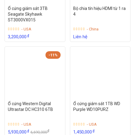
Ổ cứng giám sát 3TB
Bộ chia tín hiệu HDMI từ 1 ra
Seagate Skyhawk
4
ST3000VX015
- USA
- China
₫
3,200,000
Liên hệ
-11%
Ổ cứng Western Digital
Ổ cứng giám sát 1TB WD
Ultrastar DC HC310 6TB
Purple WD10PURZ
- USA
- USA
₫
₫
₫
5,930,000
1,450,000
6,690,000