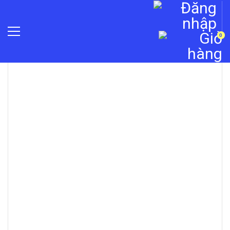
0
»
Camera quan sát
»
Phụ kiện camera