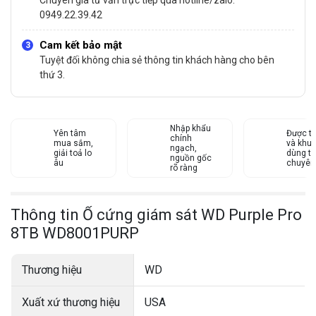
0949.22.39.42
Cam kết bảo mật
Tuyệt đối không chia sẻ thông tin khách hàng cho bên
thứ 3.
Nhập khẩu
Yên tâm
Được tư
chính
mua sắm,
và khu
ngạch,
giải toả lo
dùng từ
nguồn gốc
âu
chuyên
rõ ràng
Thông tin Ổ cứng giám sát WD Purple Pro
8TB WD8001PURP
Thương hiệu
WD
Xuất xứ thương hiệu
USA