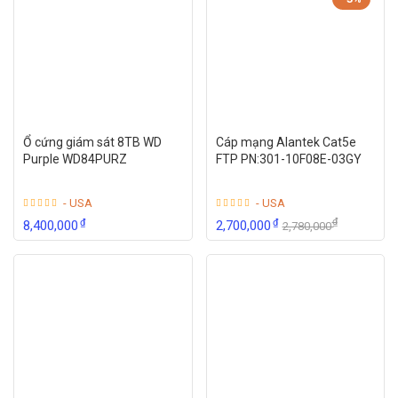
Ổ cứng giám sát 8TB WD
Cáp mạng Alantek Cat5e
Purple WD84PURZ
FTP PN:301-10F08E-03GY
- USA
- USA
₫
₫
₫
8,400,000
2,700,000
2,780,000