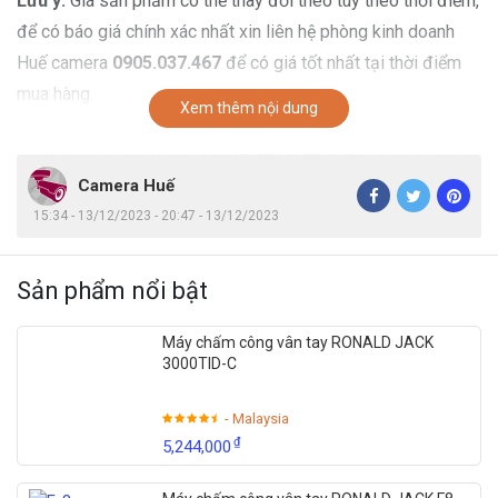
Lưu ý:
Giá sản phẩm có thể thay đổi theo tùy theo thời điểm,
để có báo giá chính xác nhất xin liên hệ phòng kinh doanh
Huế camera
0905.037.467
để có giá tốt nhất tại thời điểm
mua hàng.
Xem thêm nội dung
Camera Huế
15:34 - 13/12/2023 - 20:47 - 13/12/2023
Sản phẩm nổi bật
Máy chấm công vân tay RONALD JACK
3000TID-C
- Malaysia
₫
5,244,000