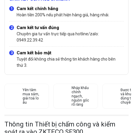
Cam kết chính hãng
Hoàn tiền 200% nếu phát hiện hàng giả, hàng nhái.
Cam kết tư vấn đúng
Chuyên gia tư vấn trực tiếp qua hotline/zalo:
0949.22.39.42
Cam kết bảo mật
Tuyệt đối không chia sẻ thông tin khách hàng cho bên
thứ 3.
Nhập khẩu
Yên tâm
Được tư
chính
mua sắm,
và khu
ngạch,
giải toả lo
dùng từ
nguồn gốc
âu
chuyên
rõ ràng
Thông tin Thiết bị chấm công và kiểm
soát ra vào ZKTECO SF300