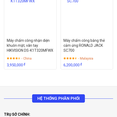
Máy chấm công nhận diện
Máy chấm công bằng thẻ
khuôn mặt, vân tay
cảm ứng RONALD JACK
HIKVISION DS-K1T320MFWX
SC700
- China
- Malaysia
₫
₫
3,950,000
6,200,000
HỆ THỐNG PHÂN PHỐI
TRỤ SỞ CHÍNH: