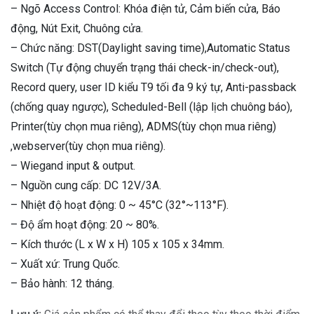
– Ngõ Access Control: Khóa điện tử, Cảm biến cửa, Báo
động, Nút Exit, Chuông cửa.
– Chức năng: DST(Daylight saving time),Automatic Status
Switch (Tự động chuyển trạng thái check-in/check-out),
Record query, user ID kiểu T9 tối đa 9 ký tự, Anti-passback
(chống quay ngược), Scheduled-Bell (lập lịch chuông báo),
Printer(tùy chọn mua riêng), ADMS(tùy chọn mua riêng)
,webserver(tùy chọn mua riêng).
– Wiegand input & output.
– Nguồn cung cấp: DC 12V/3A.
– Nhiệt độ hoạt động: 0 ~ 45°C (32°~113°F).
– Độ ẩm hoạt động: 20 ~ 80%.
– Kích thước (L x W x H) 105 x 105 x 34mm.
– Xuất xứ: Trung Quốc.
– Bảo hành: 12 tháng.