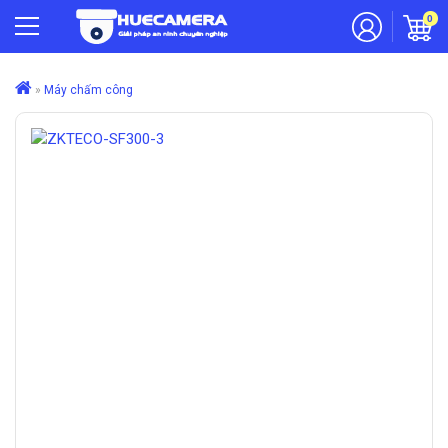
0
»
Máy chấm công