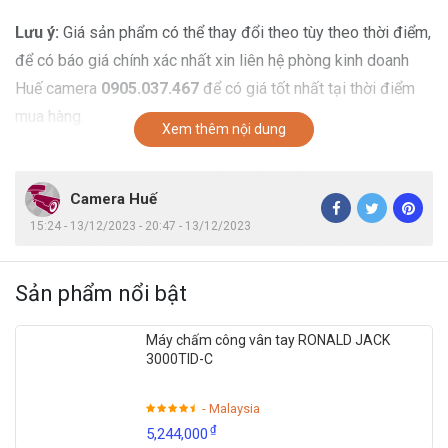
Lưu ý:
Giá sản phẩm có thể thay đổi theo tùy theo thời điểm,
để có báo giá chính xác nhất xin liên hệ phòng kinh doanh
Huế camera
0905.037.467
để có giá tốt nhất tại thời điểm
mua hàng.
Xem thêm nội dung
Camera Huế
15:24 - 13/12/2023 - 20:47 - 13/12/2023
Sản phẩm nổi bật
Máy chấm công vân tay RONALD JACK
3000TID-C
- Malaysia
₫
5,244,000