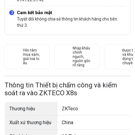
Cam kết bảo mật
Tuyệt đối không chia sẻ thông tin khách hàng cho bên
thứ 3.
Nhập khẩu
Yên tâm
Được tư
chính
mua sắm,
và khu
ngạch,
giải toả lo
dùng từ
nguồn gốc
âu
chuyên
rõ ràng
Thông tin Thiết bị chấm công và kiểm
soát ra vào ZKTECO X8s
Thương hiệu
ZKTeco
Xuất xứ thương hiệu
China