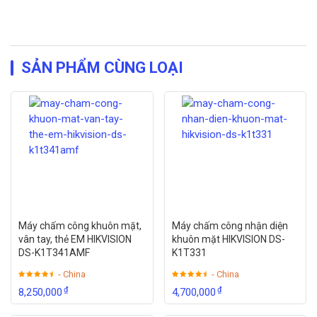
SẢN PHẨM CÙNG LOẠI
Máy chấm công khuôn mặt,
Máy chấm công nhận diện
vân tay, thẻ EM HIKVISION
khuôn mặt HIKVISION DS-
DS-K1T341AMF
K1T331
- China
- China
₫
₫
8,250,000
4,700,000