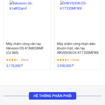
Máy chấm công vân tay
Máy chấm công nhận diện
Hikvision DS-K1A802AMF
khuôn mặt, vân tay
(Có Wifi)
HIKVISION DS-K1T320MFWX
- China
- China
₫
₫
3,170,000
3,950,000
HỆ THỐNG PHÂN PHỐI