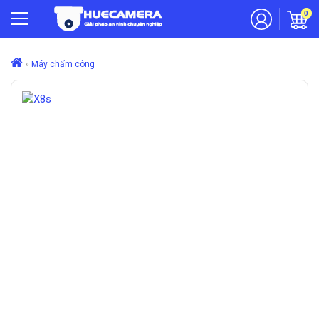
0
»
Máy chấm công