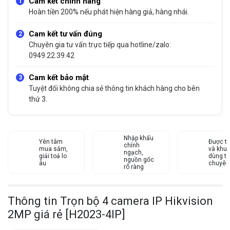
Cam kết chính hãng
Hoàn tiền 200% nếu phát hiện hàng giả, hàng nhái.
Cam kết tư vấn đúng
Chuyên gia tư vấn trực tiếp qua hotline/zalo:
0949.22.39.42
Cam kết bảo mật
Tuyệt đối không chia sẻ thông tin khách hàng cho bên
thứ 3.
Nhập khẩu
Yên tâm
Được tư
chính
mua sắm,
và khu
ngạch,
giải toả lo
dùng từ
nguồn gốc
âu
chuyên
rõ ràng
Thông tin Trọn bộ 4 camera IP Hikvision
2MP giá rẻ [H2023-4IP]