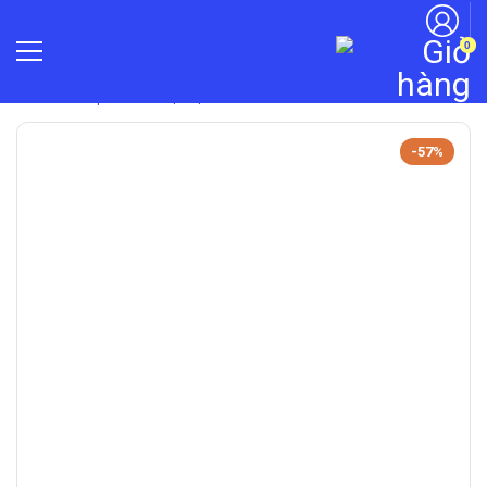
0
»
Camera quan sát
»
Trọn bộ camera
-57%