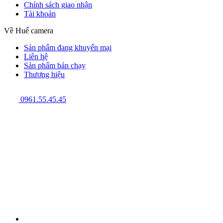
Chính sách giao nhận
Tài khoản
Về Huế camera
Sản phẩm đang khuyến mại
Liên hệ
Sản phẩm bán chạy
Thương hiệu
0961.55.45.45
GPĐKKD: 3301123843 do Sở Kế hoạch và Đầu tư cấp ngày
08/12/2009