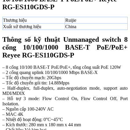
RG-ES110GDS-P
Thương hiệu
Ruijie
Xuất xứ thương hiệu
China
Thông số kỹ thuật Unmanaged switch 8
cổng 10/100/1000 BASE-T PoE/PoE+
Reyee RG-ES110GDS-P
– 8 cổng 10/100 BASE-T PoE/PoE+, tổng công suất PoE 120W
– 2 cổng quang uplink 10/100/1000 Mbps BASE-X
– Tốc độ chuyển mạch: 20Gbps
– Tốc độ chuyển gói tin: 14.88Mpps
– Half-duplex, full-duplex, auto-negotiation mode, support auto
MDI/MDIX
– Hỗ trợ 3 mode: Flow Control On, Flow Control Off, Port
Isolation.
– Nguồn cấp 100-240V AC
– MAC 4K
– Nhiệt độ hoạt động: 0°C~45°C
– Kích thước: 280 mm x 180 mm x 44 mm
– Chất liệu: Vỏ kim loại