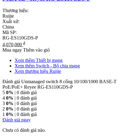
Thương hiệu:
Ruijie
Xuất xứ:
China
Mã SP:
RG-ES110GDS-P
₫
4,070,000
Mua ngay
Thêm vào giỏ
Xem thêm Thiết bị mạng
Xem thêm Switch - Bộ chia mạng
Xem thương hiệu Ruijie
Đánh giá Unmanaged switch 8 cổng 10/100/1000 BASE-T
PoE/PoE+ Reyee RG-ES110GDS-P
5
0%
| 0 đánh giá
4
0%
| 0 đánh giá
3
0%
| 0 đánh giá
2
0%
| 0 đánh giá
1
0%
| 0 đánh giá
Đánh giá ngay
Chưa có đánh giá nào.