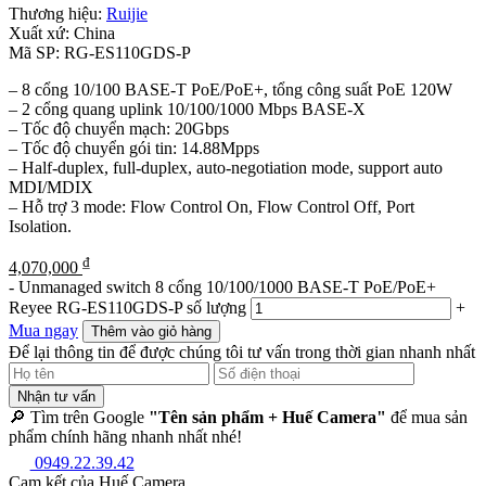
Thương hiệu:
Ruijie
Xuất xứ:
China
Mã SP:
RG-ES110GDS-P
– 8 cổng 10/100 BASE-T PoE/PoE+, tổng công suất PoE 120W
– 2 cổng quang uplink 10/100/1000 Mbps BASE-X
– Tốc độ chuyển mạch: 20Gbps
– Tốc độ chuyển gói tin: 14.88Mpps
– Half-duplex, full-duplex, auto-negotiation mode, support auto
MDI/MDIX
– Hỗ trợ 3 mode: Flow Control On, Flow Control Off, Port
Isolation.
₫
4,070,000
-
Unmanaged switch 8 cổng 10/100/1000 BASE-T PoE/PoE+
Reyee RG-ES110GDS-P số lượng
+
Mua ngay
Thêm vào giỏ hàng
Để lại thông tin để được chúng tôi tư vấn trong thời gian nhanh nhất
Nhận tư vấn
🔎 Tìm trên Google
"Tên sản phẩm + Huế Camera"
để mua sản
phẩm chính hãng nhanh nhất nhé!
0949.22.39.42
Cam kết của Huế Camera