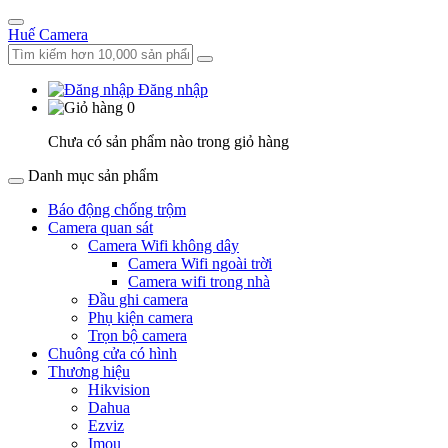
Huế Camera
Đăng nhập
0
Chưa có sản phẩm nào trong giỏ hàng
Danh mục sản phẩm
Báo động chống trộm
Camera quan sát
Camera Wifi không dây
Camera Wifi ngoài trời
Camera wifi trong nhà
Đầu ghi camera
Phụ kiện camera
Trọn bộ camera
Chuông cửa có hình
Thương hiệu
Hikvision
Dahua
Ezviz
Imou