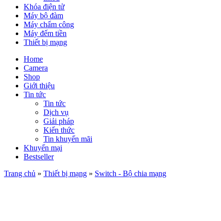
Khóa điện tử
Máy bộ đàm
Máy chấm công
Máy đếm tiền
Thiết bị mạng
Home
Camera
Shop
Giới thiệu
Tin tức
Tin tức
Dịch vụ
Giải pháp
Kiến thức
Tin khuyến mãi
Khuyến mại
Bestseller
Trang chủ
»
Thiết bị mạng
»
Switch - Bộ chia mạng