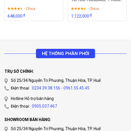
REYEE RG-ES205GC
- China
- China
₫
₫
648,000
1,122,000
HỆ THỐNG PHÂN PHỐI
TRỤ SỞ CHÍNH:
Số 25/34 Nguyễn Tri Phương, Thuận Hóa, TP. Huế
Điện thoại:
0234.39.38.156 - 0961.55.45.45
Hotline Hỗ trợ bán hàng
Điện thoại:
0905.037.467
SHOWROOM BÁN HÀNG:
Số 25/34 Nguyễn Tri Phương, Thuận Hóa, TP. Huế