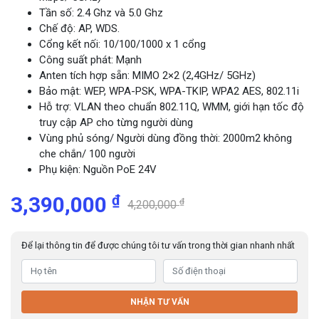
Tần số: 2.4 Ghz và 5.0 Ghz
Chế độ: AP, WDS.
Cổng kết nối: 10/100/1000 x 1 cổng
Công suất phát: Mạnh
Anten tích hợp sẵn: MIMO 2×2 (2,4GHz/ 5GHz)
Bảo mật: WEP, WPA-PSK, WPA-TKIP, WPA2 AES, 802.11i
Hỗ trợ: VLAN theo chuẩn 802.11Q, WMM, giới hạn tốc độ
truy cập AP cho từng người dùng
Vùng phủ sóng/ Người dùng đồng thời: 2000m2 không
che chắn/ 100 người
Phụ kiện: Nguồn PoE 24V
₫
3,390,000
₫
4,200,000
Để lại thông tin để được chúng tôi tư vấn trong thời gian nhanh nhất
NHẬN TƯ VẤN