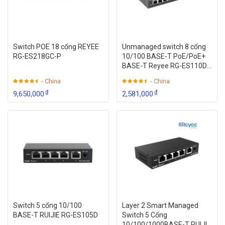
Switch POE 18 cổng REYEE
Unmanaged switch 8 cổng
RG-ES218GC-P
10/100 BASE-T PoE/PoE+
BASE-T Reyee RG-ES110D-
P
- China
- China
Lưu ý:
Giá sản phẩm có thể thay đổi theo tùy theo thời điểm,
₫
₫
9,650,000
2,581,000
để có báo giá chính xác nhất xin liên hệ phòng kinh doanh
Huế camera
0905.037.467
để có giá tốt nhất tại thời điểm
mua hàng.
Switch 5 cổng 10/100
Layer 2 Smart Managed
BASE-T RUIJIE RG-ES105D
Switch 5 Cổng
10/100/1000BASE-T RUIJIE