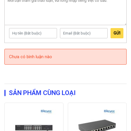
GỬI
Chưa có bình luận nào
Video hướng dẫn cài đặt UniFi U6-Lite
SẢN PHẨM CÙNG LOẠI