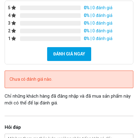
5
0%
| 0 đánh giá
Bộ phát wifi Unifi U6 Lite
cung cấp tốc độ vô tuyến tổng hợp
4
0%
| 0 đánh giá
lên đến 1,5 Gbps với radio 5 GHz (2×2 MU-MIMO và
3
0%
| 0 đánh giá
OFDMA) và 2,4 GHz 2×2 MIMO.
2
0%
| 0 đánh giá
1
0%
| 0 đánh giá
ĐÁNH GIÁ NGAY
Chưa có đánh giá nào.
So sánh thông số các AP UniFi WiFi 6
Chỉ những khách hàng đã đăng nhập và đã mua sản phẩm này
mới có thể để lại đánh giá.
Hỏi đáp