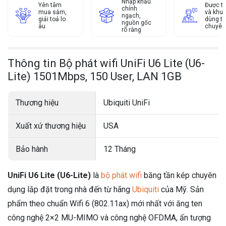
Nhập khẩu
Yên tâm
Được tư
chính
mua sắm,
và khu
ngạch,
giải toả lo
dùng từ
nguồn gốc
âu
chuyên
rõ ràng
Thông tin Bộ phát wifi UniFi U6 Lite (U6-
Lite) 1501Mbps, 150 User, LAN 1GB
Thương hiệu
Ubiquiti UniFi
Xuất xứ thương hiệu
USA
Bảo hành
12 Tháng
UniFi U6 Lite (U6-Lite)
là
bộ phát wifi
băng tần kép chuyên
dụng lắp đặt trong nhà đến từ hãng
Ubiquiti
của Mỹ. Sản
phẩm theo chuẩn Wifi 6 (802.11ax) mới nhất với ăng ten
công nghệ 2×2 MU-MIMO và công nghệ OFDMA, ấn tượng