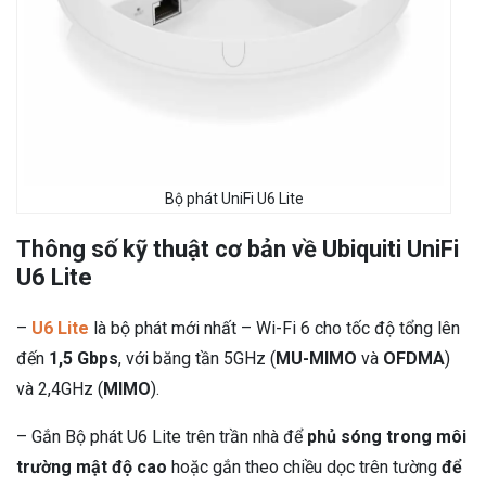
Bộ phát UniFi U6 Lite
Thông số kỹ thuật cơ bản về Ubiquiti UniFi
U6 Lite
–
U6 Lite
là bộ phát mới nhất – Wi-Fi 6 cho tốc độ tổng lên
đến
1,5 Gbps
, với băng tần 5GHz (
MU-MIMO
và
OFDMA
)
và 2,4GHz (
MIMO
).
– Gắn Bộ phát U6 Lite trên trần nhà để
phủ sóng trong môi
trường mật độ cao
hoặc gắn theo chiều dọc trên tường
để