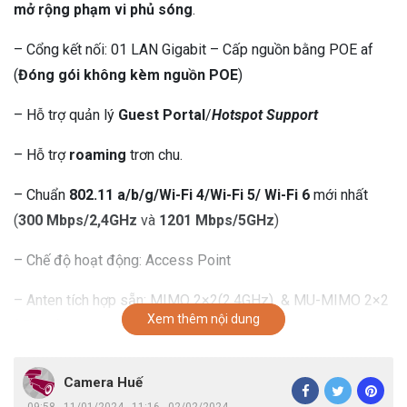
mở rộng phạm vi phủ sóng
.
– Cổng kết nối: 01 LAN Gigabit – Cấp nguồn bằng POE af
(
Đóng gói không kèm nguồn POE
)
– Hỗ trợ quản lý
Guest Portal
/
Hotspot Support
– Hỗ trợ
roaming
trơn chu.
– Chuẩn
802.11 a/b/g/Wi-Fi 4/Wi-Fi 5/ Wi-Fi 6
mới nhất
(
300 Mbps/2,4GHz
và
1201 Mbps/5GHz
)
– Chế độ hoạt động: Access Point
– Anten tích hợp sẵn: MIMO 2×2(2,4GHz) & MU-MIMO 2×2
Xem thêm nội dung
( 5GHz)
– Cấu hình tập trung bằng phần mềm
UniFi Controller
cài
Camera Huế
trên
máy tính
,
Cloud Controller
hoặc
Cloud Key Gen 2
09:58 - 11/01/2024 - 11:16 - 02/02/2024