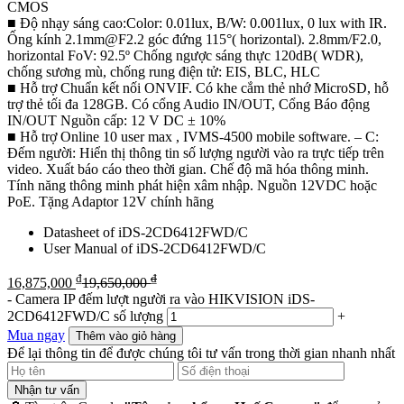
CMOS
■ Độ nhạy sáng cao:Color: 0.01lux, B/W: 0.001lux, 0 lux with IR.
Ống kính 2.1mm@F2.2 góc đứng 115°( horizontal). 2.8mm/F2.0,
horizontal FoV: 92.5º Chống ngược sáng thực 120dB( WDR),
chống sương mù, chống rung điện tử: EIS, BLC, HLC
■ Hỗ trợ Chuẩn kết nối ONVIF. Có khe cắm thẻ nhớ MicroSD, hỗ
trợ thẻ tối đa 128GB. Có cổng Audio IN/OUT, Cổng Báo động
IN/OUT Nguồn cấp: 12 V DC ± 10%
■ Hỗ trợ Online 10 user max , IVMS-4500 mobile software. – C:
Đếm người: Hiển thị thông tin số lượng người vào ra trực tiếp trên
video. Xuất báo cáo theo thời gian. Chế độ mã hóa thông minh.
Tính năng thông minh phát hiện xâm nhập. Nguồn 12VDC hoặc
PoE. Tặng Adaptor 12V chính hãng
Datasheet of iDS-2CD6412FWD/C
User Manual of iDS-2CD6412FWD/C
₫
₫
16,875,000
19,650,000
-
Camera IP đếm lượt người ra vào HIKVISION iDS-
2CD6412FWD/C số lượng
+
Mua ngay
Thêm vào giỏ hàng
Để lại thông tin để được chúng tôi tư vấn trong thời gian nhanh nhất
Nhận tư vấn