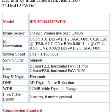
Đặc tính kỹ thuật camera Hikvision iDS-
2CD6412FWD/C
Model
iDS-2CD6412FWD/C
Image Sensor
1/3 inch Progressive Scan CMOS
Color: 0.01 Lux @ (F1.2, AGC ON), 0.028 Lux
Min.
@ (F2.0, AGC ON); B/W: 0.001 Lux @ (F1.2,
Illumination
AGC ON), 0.0028 Lux @ (F2.0, AGC ON)
Shutter Speed
1/1s ~ 1/100,000s
Slow Shutter
Support
2.1mm/F2.2, horizontal FoV: 115º or
Lens
2.8mm/F2.0, horizontal FoV: 92.5º
Day & Night
Electronic
DNR
3D Digital Noise Reduction
WDR
120dB Wide Dynamic Range
Lens Cable
2 meters, 8 meters optional
Length
Compression Standard