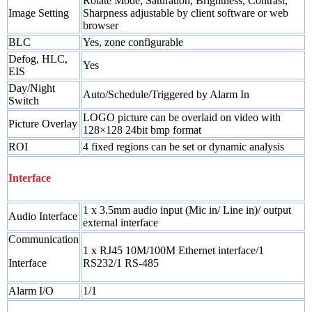
Rotate Mode, Saturation, Brightness, Contrast,
Image Setting
Sharpness adjustable by client software or web
browser
BLC
Yes, zone configurable
Defog, HLC,
Yes
EIS
Day/Night
Auto/Schedule/Triggered by Alarm In
Switch
LOGO picture can be overlaid on video with
Picture Overlay
128×128 24bit bmp format
ROI
4 fixed regions can be set or dynamic analysis
Interface
1 x 3.5mm audio input (Mic in/ Line in)/ output
Audio Interface
external interface
Communication
1 x RJ45 10M/100M Ethernet interface/1
Interface
RS232/1 RS-485
Alarm I/O
1/1