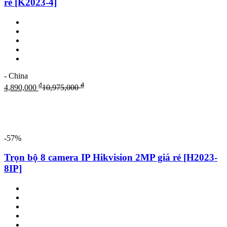
rẻ [K2023-4]
- China
₫
₫
4,890,000
10,975,000
-57%
Trọn bộ 8 camera IP Hikvision 2MP giá rẻ [H2023-
8IP]