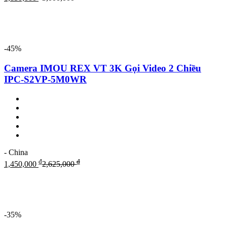
-45%
Camera IMOU REX VT 3K Gọi Video 2 Chiều
IPC-S2VP-5M0WR
- China
₫
₫
1,450,000
2,625,000
-35%