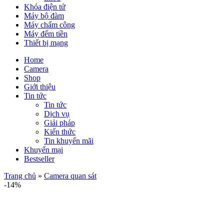
Khóa điện tử
Máy bộ đàm
Máy chấm công
Máy đếm tiền
Thiết bị mạng
Home
Camera
Shop
Giới thiệu
Tin tức
Tin tức
Dịch vụ
Giải pháp
Kiến thức
Tin khuyến mãi
Khuyến mại
Bestseller
Trang chủ
»
Camera quan sát
-14%