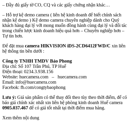
– Đầy đủ giấy tờ CO, CQ và các giấy chứng nhận khác…
– Hỗ trợ kệ demo camera ( liên hệ kinh doanh để biết chính sách
nhận kệ demo ) Kệ demo camera chuyên nghiệp dành cho Quý
khách hàng đại lý với mong muốn đồng hành cùng đại lý và đối tác
trong chiến lược kinh doanh hiệu quả hơn – Chuyên nghiệp hơn –
Tự tin hơn.
Để đặt mua
camera HIKVISION iDS-2CD6412FWD/C
xin liên
hệ thông tin bên dưới :
Công ty TNHH TMDV Bảo Phong
Địa chỉ: Số 107 Trần Phú, TP Huế
Điện thoại: 0234.3.938.156
Website: huecamera.com – huecamera.com
Email: info@huecamera.com
Facebok: fb.com/congtybaophong
Lưu ý:
Giá sản phẩm có thể thay đổi theo tùy theo thời điểm, để có
báo giá chính xác nhất xin liên hệ phòng kinh doanh Huế camera
0905.037.467
để có giá tốt nhất tại thời điểm mua hàng.
Xem thêm nội dung