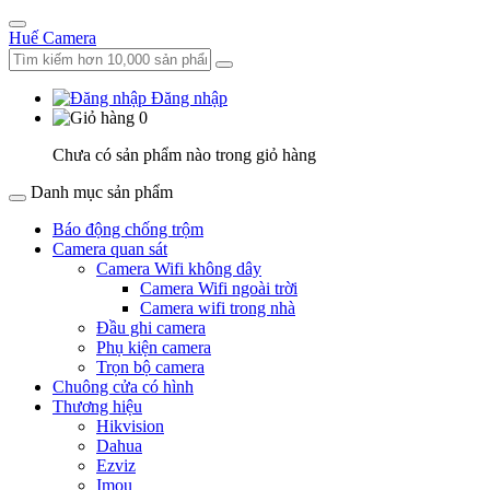
Huế Camera
Đăng nhập
0
Chưa có sản phẩm nào trong giỏ hàng
Danh mục sản phẩm
Báo động chống trộm
Camera quan sát
Camera Wifi không dây
Camera Wifi ngoài trời
Camera wifi trong nhà
Đầu ghi camera
Phụ kiện camera
Trọn bộ camera
Chuông cửa có hình
Thương hiệu
Hikvision
Dahua
Ezviz
Imou