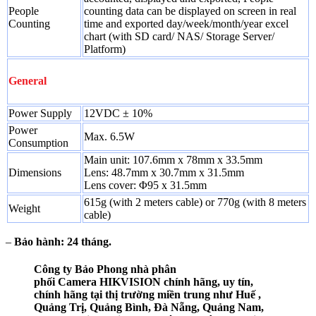
People
counting data can be displayed on screen in real
Counting
time and exported day/week/month/year excel
chart (with SD card/ NAS/ Storage Server/
Platform)
General
Power Supply
12VDC ± 10%
Power
Max. 6.5W
Consumption
Main unit: 107.6mm x 78mm x 33.5mm
Dimensions
Lens: 48.7mm x 30.7mm x 31.5mm
Lens cover: Φ95 x 31.5mm
615g (with 2 meters cable) or 770g (with 8 meters
Weight
cable)
–
Bảo hành: 24 tháng.
Công ty Bảo Phong nhà phân
phối Camera HIKVISION chính hãng, uy tín,
chính hãng tại thị trường miền trung như Huế ,
Quảng Trị, Quảng Bình, Đà Nẵng, Quảng​ Nam,