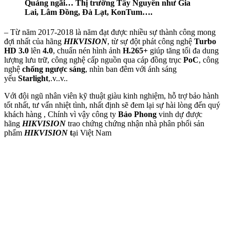
Quảng ngãi… Thị trường Tây Nguyên như Gia
Lai, Lâm Đồng, Đà Lạt, KonTum….
– Từ năm 2017-2018 là năm đạt được nhiều sự thành công mong
đợi nhất của hãng
HIKVISION
, từ sự đột phát công nghệ
Turbo
HD 3.0
lên
4.0
, chuẩn nén hình ảnh
H.265+
giúp tăng tối đa dung
lượng lưu trữ, công nghệ cấp nguồn qua cáp đồng trục
PoC
, công
nghệ
chống ngược sáng
, nhìn ban đêm với ánh sáng
yếu
Starlight
,.v..v..
Với đội ngũ nhân viên kỹ thuật giàu kinh nghiệm, hỗ trợ bảo hành
tốt nhất, tư vấn nhiệt tình, nhất định sẽ đem lại sự hài lòng đến quý
khách hàng , Chính vì vậy công ty
Bảo Phong
vinh dự được
hãng
HIKVISION
trao chứng chứng nhận nhà phân phối sản
phẩm
HIKVISION
t
ại Việt Nam