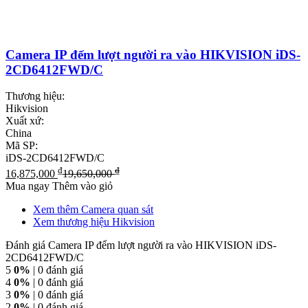
Camera IP đếm lượt người ra vào HIKVISION iDS-
2CD6412FWD/C
Thương hiệu:
Hikvision
Xuất xứ:
China
Mã SP:
iDS-2CD6412FWD/C
₫
₫
16,875,000
19,650,000
Mua ngay
Thêm vào giỏ
Xem thêm Camera quan sát
Xem thương hiệu Hikvision
Đánh giá Camera IP đếm lượt người ra vào HIKVISION iDS-
2CD6412FWD/C
5
0%
| 0 đánh giá
4
0%
| 0 đánh giá
3
0%
| 0 đánh giá
2
0%
| 0 đánh giá