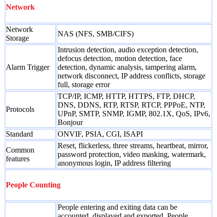
Network
Network
NAS (NFS, SMB/CIFS)
Storage
Intrusion detection, audio exception detection,
defocus detection, motion detection, face
Alarm Trigger
detection, dynamic analysis, tampering alarm,
network disconnect, IP address conflicts, storage
full, storage error
TCP/IP, ICMP, HTTP, HTTPS, FTP, DHCP,
DNS, DDNS, RTP, RTSP, RTCP, PPPoE, NTP,
Protocols
UPnP, SMTP, SNMP, IGMP, 802.1X, QoS, IPv6,
Bonjour
Standard
ONVIF, PSIA, CGI, ISAPI
Reset, flickerless, three streams, heartbeat, mirror,
Common
password protection, video masking, watermark,
features
anonymous login, IP address filtering
People Counting
People entering and exiting data can be
accounted, displayed and exported, People