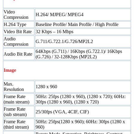
Video
H.264/ MJPEG/ MPEG4
Compression
H.264 Type
Baseline Profile/ Main Profile / High Profile
Video Bit Rate
32 Kbps – 16 Mbps
Audio
G.711/G.722.1/G.726/MP2L2
Compression
64Kbps (G.711) / 16Kbps (G.722.1)/ 16Kbps
Audio Bit Rate
(G.726) / 32-128Kbps (MP2L2)
Image
Max.
1280 x 960
Resolution
Frame Rate
50Hz: 25fps (1280 x 960), (1280 x 720); 60Hz:
(main stream)
30fps (1280 x 960), (1280 x 720)
Frame Rate
25/30fps (VGA, 4CIF, CIF)
(sub stream)
Frame Rate
50Hz: 25fps(1280 x 960); 60Hz: 30fps (1280 x
(third stream)
960)