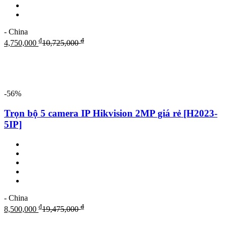
- China
₫
₫
4,750,000
10,725,000
-56%
Trọn bộ 5 camera IP Hikvision 2MP giá rẻ [H2023-
5IP]
- China
₫
₫
8,500,000
19,475,000