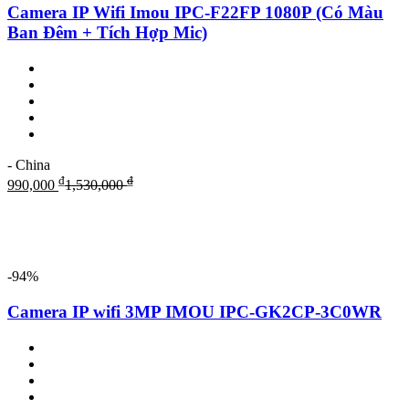
Camera IP Wifi Imou IPC-F22FP 1080P (Có Màu
Ban Đêm + Tích Hợp Mic)
- China
₫
₫
990,000
1,530,000
-94%
Camera IP wifi 3MP IMOU IPC-GK2CP-3C0WR