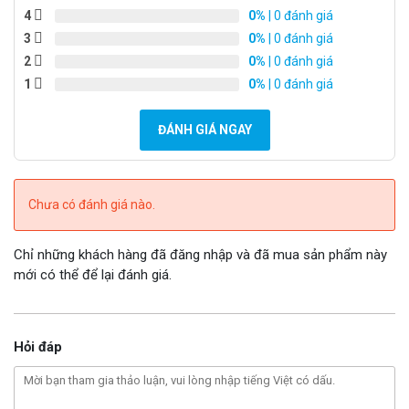
động đến môi trường.
4
0%
| 0 đánh giá
3
0%
| 0 đánh giá
Camera được trang bị viên pin lithium-ion dung lượng lớn,
2
0%
| 0 đánh giá
đảm bảo hoạt động liên tục trong nhiều ngày mà không cần
1
0%
| 0 đánh giá
sạc lại.
ĐÁNH GIÁ NGAY
Chưa có đánh giá nào.
Chỉ những khách hàng đã đăng nhập và đã mua sản phẩm này
mới có thể để lại đánh giá.
Hỏi đáp