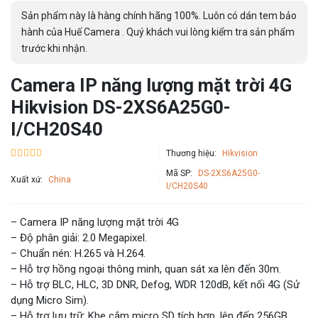
Sản phẩm này là hàng chính hãng 100%. Luôn có dán tem bảo
hành của Huế Camera . Quý khách vui lòng kiểm tra sản phẩm
trước khi nhận.
Camera IP năng lượng mặt trời 4G
Hikvision DS-2XS6A25G0-
I/CH20S40
Thương hiệu:
Hikvision
Mã SP:
DS-2XS6A25G0-
Xuất xứ:
China
I/CH20S40
– Camera IP năng lượng mặt trời 4G
– Độ phân giải: 2.0 Megapixel.
– Chuẩn nén: H.265 và H.264.
– Hỗ trợ hồng ngoại thông minh, quan sát xa lên đến 30m.
– Hỗ trợ BLC, HLC, 3D DNR, Defog, WDR 120dB, kết nối 4G (Sử
dụng Micro Sim).
– Hỗ trợ lưu trữ: Khe cắm micro SD tích hợp, lên đến 256GB.