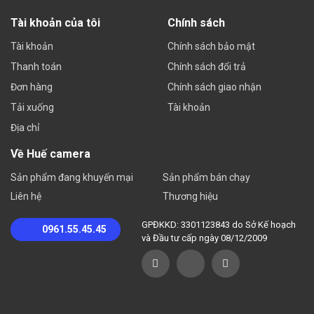
0 Lux with IR on.
Tài khoản của tôi
Chính sách
– Ống kính:
+ 2.8 mm @1.4: Horizontal FOV: 107°, vertical FOV: 57°,
Tài khoản
Chính sách bảo mật
diagonal FOV: 128°.
Thanh toán
Chính sách đổi trả
+ 4 mm @F1.4: Horizontal FOV: 86°, vertical FOV: 46°,
Đơn hàng
Chính sách giao nhận
diagonal FOV: 102°.
Tải xuống
Tài khoản
+ 8 mm @F1.6: Horizontal FOV: 41°, vertical FOV: 22°,
Địa chỉ
diagonal FOV: 47°.
Về Huế camera
– Hỗ trợ hồng ngoại thông minh, quan sát xa lên đến 30m.
Sản phẩm đang khuyến mại
Sản phẩm bán chạy
– Hỗ trợ BLC, HLC, 3D DNR, Defog, WDR 120dB.
Liên hệ
Thương hiệu
– Kết nối: 4G (Sử dụng Micro Sim).
– Chuẩn 4G: LTE-TDD/LTE-FDD/WCDMA/GSM.
GPĐKKD: 3301123843 do Sở Kế hoạch
0961.55.45.45
và Đầu tư cấp ngày 08/12/2009
– Hỗ trợ phát hiện chuyển động, cảnh báo giả mạo, mạng bị
ngắt kết nối.
– Ứng dụng: iVMS-4200, Hik-Connect, Hik-Central.
– Hỗ trợ lưu trữ: Khe cắm micro SD tích hợp, lên đến 256GB.