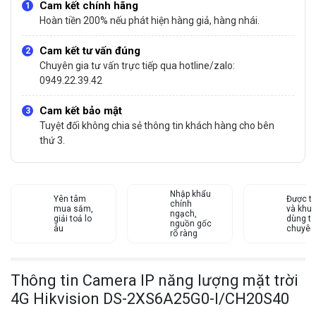
Cam kết chính hãng
Hoàn tiền 200% nếu phát hiện hàng giả, hàng nhái.
Cam kết tư vấn đúng
Chuyên gia tư vấn trực tiếp qua hotline/zalo:
0949.22.39.42
Cam kết bảo mật
Tuyệt đối không chia sẻ thông tin khách hàng cho bên
thứ 3.
Nhập khẩu
Yên tâm
Được tư
chính
mua sắm,
và khu
ngạch,
giải toả lo
dùng từ
nguồn gốc
âu
chuyên
rõ ràng
Thông tin Camera IP năng lượng mặt trời
4G Hikvision DS-2XS6A25G0-I/CH20S40