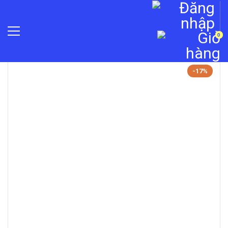
0
»
Camera quan sát
»
Camera Năng Lượng Mặt Trời
-17%