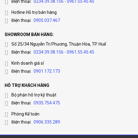
Điện thoại:
0234.39.38.156 - 0961.55.45.45
Hotline Hỗ trợ bán hàng
Điện thoại:
0905.037.467
SHOWROOM BÁN HÀNG:
Số 25/34 Nguyễn Tri Phương, Thuận Hóa, TP. Huế
Điện thoại:
0234.39.38.156 - 0961.55.45.45
Kinh doanh giá sỉ
Thông số kỹ thuật camera năng lượng mặt
Điện thoại:
0901.172.173
trời 4G Hikvision DS-2XS6A25G0-
I/CH20S40
HỖ TRỢ KHÁCH HÀNG
Bộ phận hỗ trợ kỹ thuật
– Loại camera: Camera năng lượng mặt trời.
Điện thoại:
0935.754.475
– Độ phân giải: 2.0 Megapixel.
– Cảm biến ảnh: 1/2.8″ Progressive Scan CMOS.
Phòng Kế toán
Điện thoại:
0906.335.289
– Chuẩn nén: H.265 và H.264.
– Độ phân giải tối thiểu: Color: 0.004 Lux @ (F1.4, AGC ON),