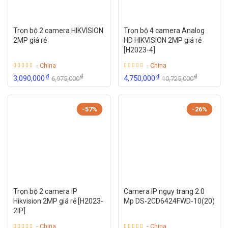
Cài đặt và vận hành camera cũng rất đơn giản. Người dùng
có thể dễ dàng cài đặt và cấu hình camera thông qua ứng
Trọn bộ 2 camera HIKVISION
Trọn bộ 4 camera Analog
dụng di động hoặc trình duyệt web. Hơn nữa, tích hợp
công
2MP giá rẻ
HD HIKVISION 2MP giá rẻ
[H2023-4]
nghệ trí tuệ nhân tạo
(AI) và học máy, camera này có khả
năng nhận dạng chuyển động, phát hiện bất thường và gửi
- China
- China
₫
₫
₫
₫
3,090,000
4,750,000
6,975,000
10,725,000
cảnh báo ngay lập tức cho người dùng.
-57%
-26%
Trọn bộ 2 camera IP
Camera IP ngụy trang 2.0
Hikvision 2MP giá rẻ [H2023-
Mp DS-2CD6424FWD-10(20)
2IP]
- China
- China