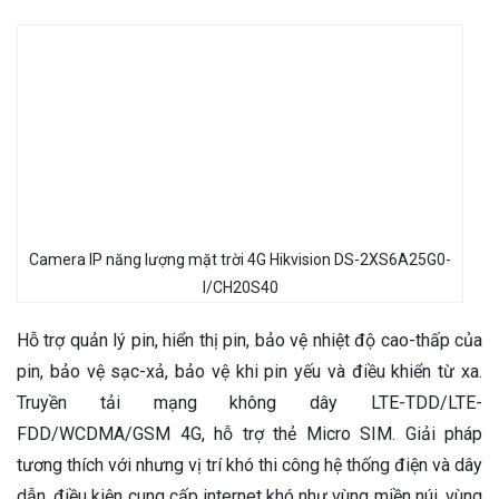
Camera IP năng lượng mặt trời 4G Hikvision DS-2XS6A25G0-
I/CH20S40
Hỗ trợ quản lý pin, hiển thị pin, bảo vệ nhiệt độ cao-thấp của
pin, bảo vệ sạc-xả, bảo vệ khi pin yếu và điều khiển từ xa.
Truyền tải mạng không dây LTE-TDD/LTE-
FDD/WCDMA/GSM 4G, hỗ trợ thẻ Micro SIM. Giải pháp
tương thích với nhưng vị trí khó thi công hệ thống điện và dây
dẫn, điều kiện cung cấp internet khó như vùng miền núi, vùng