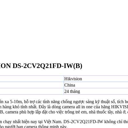
SION DS-2CV2Q21FD-IW(B)
Hikvision
China
24 tháng
 xa 5-10m, hỗ trợ các tính năng chống ngược sáng kỹ thuật số, tích 
h hàng khó tính nhất. Đây là dòng camera all in one của hãng HIKVISI
GB, camera phù hợp lắp đặt cho việc trông trẻ em, nhà thuốc tây, nhà ở
n chạy nhất hiện nay tại Việt Nam. DS-2CV2Q21FD-IW không chỉ thỏa m
ào người bạn camera thông minh này.