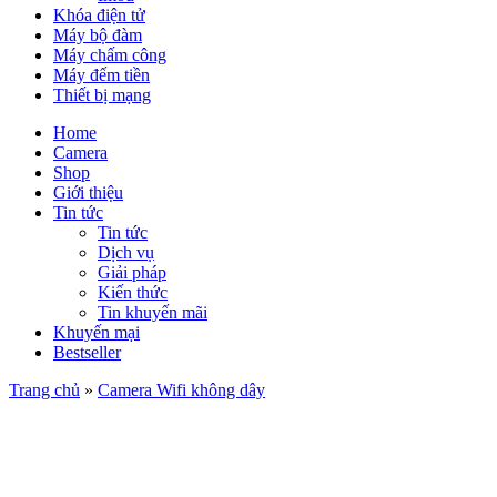
Khóa điện tử
Máy bộ đàm
Máy chấm công
Máy đếm tiền
Thiết bị mạng
Home
Camera
Shop
Giới thiệu
Tin tức
Tin tức
Dịch vụ
Giải pháp
Kiến thức
Tin khuyến mãi
Khuyến mại
Bestseller
Trang chủ
»
Camera Wifi không dây