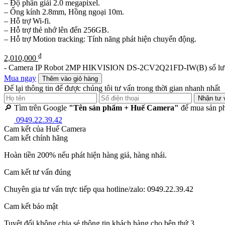
– Độ phân giải 2.0 megapixel.
– Ống kính 2.8mm, Hồng ngoại 10m.
– Hỗ trợ Wi-fi.
– Hỗ trợ thẻ nhớ lên đến 256GB.
– Hỗ trợ Motion tracking: Tính năng phát hiện chuyển động.
₫
2,010,000
-
Camera IP Robot 2MP HIKVISION DS-2CV2Q21FD-IW(B) số lư
Mua ngay
Thêm vào giỏ hàng
Để lại thông tin để được chúng tôi tư vấn trong thời gian nhanh nhất
Nhận tư 
🔎 Tìm trên Google
"Tên sản phẩm + Huế Camera"
để mua sản ph
0949.22.39.42
Cam kết của Huế Camera
Cam kết chính hãng
Hoàn tiền 200% nếu phát hiện hàng giả, hàng nhái.
Cam kết tư vấn đúng
Chuyên gia tư vấn trực tiếp qua hotline/zalo: 0949.22.39.42
Cam kết bảo mật
Tuyệt đối không chia sẻ thông tin khách hàng cho bên thứ 3.