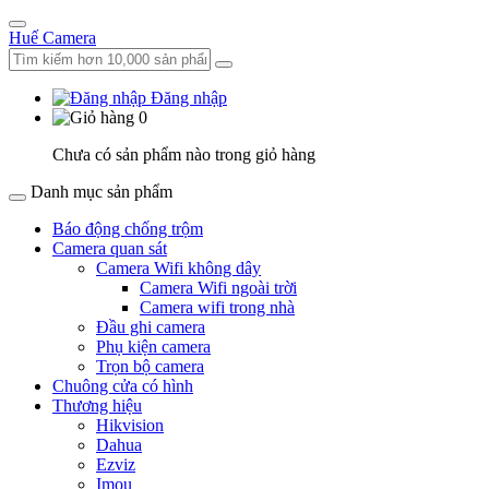
Huế Camera
Đăng nhập
0
Chưa có sản phẩm nào trong giỏ hàng
Danh mục sản phẩm
Báo động chống trộm
Camera quan sát
Camera Wifi không dây
Camera Wifi ngoài trời
Camera wifi trong nhà
Đầu ghi camera
Phụ kiện camera
Trọn bộ camera
Chuông cửa có hình
Thương hiệu
Hikvision
Dahua
Ezviz
Imou