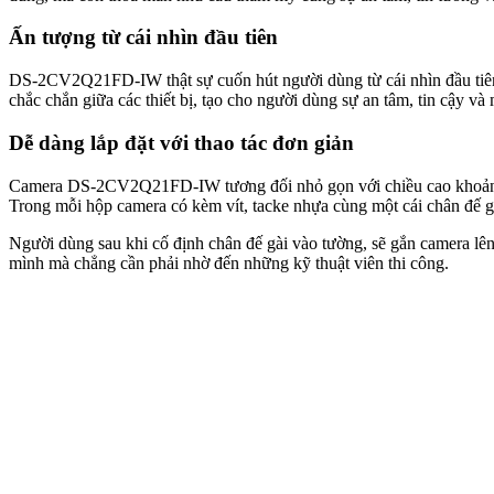
Ấn tượng từ cái nhìn đầu tiên
DS-2CV2Q21FD-IW thật sự cuốn hút người dùng từ cái nhìn đầu tiên 
chắc chắn giữa các thiết bị, tạo cho người dùng sự an tâm, tin cậy 
Dễ dàng lắp đặt với thao tác đơn giản
Camera DS-2CV2Q21FD-IW tương đối nhỏ gọn với chiều cao khoảng 11~1
Trong mỗi hộp camera có kèm vít, tacke nhựa cùng một cái chân đế g
Người dùng sau khi cố định chân đế gài vào tường, sẽ gắn camera lên 
mình mà chẳng cần phải nhờ đến những kỹ thuật viên thi công.