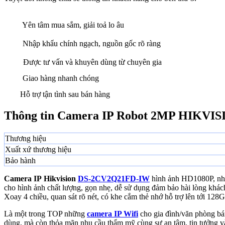
Yên tâm mua sắm, giải toả lo âu
Nhập khẩu chính ngạch, nguồn gốc rõ ràng
Được tư vấn và khuyên dùng từ chuyên gia
Giao hàng nhanh chóng
Hỗ trợ tận tình sau bán hàng
Thông tin Camera IP Robot 2MP HIKVI
Thương hiệu
Xuất xứ thương hiệu
Bảo hành
Camera IP Hikvision
DS-2CV2Q21FD-IW
hình ảnh HD1080P, nhìn
cho hình ảnh chất lượng, gọn nhẹ, dễ sử dụng đảm bảo hài lòng khác
Xoay 4 chiều, quan sát rõ nét, có khe cắm thẻ nhớ hỗ trợ lên tới 128
Là một trong TOP những
camera IP Wifi
cho gia đình/văn phòng bá
dùng, mà còn thỏa mãn nhu cầu thẩm mỹ cùng sự an tâm, tin tưởng v