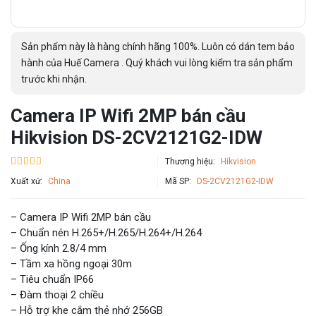
Sản phẩm này là hàng chính hãng 100%. Luôn có dán tem bảo
hành của Huế Camera . Quý khách vui lòng kiểm tra sản phẩm
trước khi nhận.
Camera IP Wifi 2MP bán cầu
Hikvision DS-2CV2121G2-IDW
Thương hiệu:
Hikvision
Xuất xứ:
China
Mã SP:
DS-2CV2121G2-IDW
– Camera IP Wifi 2MP bán cầu
– Chuẩn nén H.265+/H.265/H.264+/H.264
– Ống kính 2.8/4 mm
– Tầm xa hồng ngoại 30m
– Tiêu chuẩn IP66
– Đàm thoại 2 chiều
– Hỗ trợ khe cắm thẻ nhớ 256GB