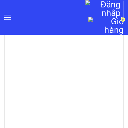
0
»
Camera Wifi không dây