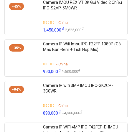
Camera IMOU REX VT 3K Gọi Video 2 Chiều
-45%
IPC-S2VP-5M0WR
- China
₫
₫
1,450,000
2,625,000
Camera IP Wifi Imou IPC-F22FP 1080P (Có
-35%
Màu Ban Đêm + Tích Hợp Mic)
- China
₫
₫
990,000
1,530,000
Camera IP wifi 3MP IMOU IPC-GK2CP-
-94%
3C0WR
- China
₫
₫
890,000
14,900,000
Camera IP WIFI 4MP IPC-F42FEP-D-IMOU