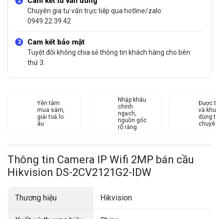
Cam kết tư vấn đúng
Chuyên gia tư vấn trực tiếp qua hotline/zalo:
0949.22.39.42
Cam kết bảo mật
Tuyệt đối không chia sẻ thông tin khách hàng cho bên
thứ 3.
Nhập khẩu
Yên tâm
Được tư
chính
mua sắm,
và khu
ngạch,
giải toả lo
dùng từ
nguồn gốc
âu
chuyên
rõ ràng
Thông tin Camera IP Wifi 2MP bán cầu
Hikvision DS-2CV2121G2-IDW
Thương hiệu
Hikvision