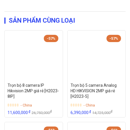
SẢN PHẨM CÙNG LOẠI
-57%
-57%
Trọn bộ 8 camera IP
Trọn bộ 5 camera Analog
Hikvision 2MP giá rẻ [H2023-
HD HIKVISION 2MP giá rẻ
8IP]
[H2023-5]
- China
- China
₫
₫
₫
₫
11,600,000
6,390,000
26,750,000
14,725,000