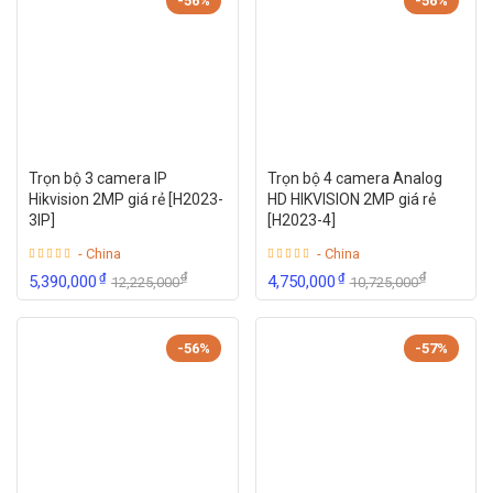
-56%
-56%
Trọn bộ 3 camera IP
Trọn bộ 4 camera Analog
Hikvision 2MP giá rẻ [H2023-
HD HIKVISION 2MP giá rẻ
3IP]
[H2023-4]
- China
- China
₫
₫
₫
₫
5,390,000
4,750,000
12,225,000
10,725,000
-56%
-57%