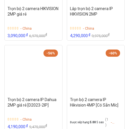
Trọn bộ 2 camera HIKVISION
Lắp trọn bộ 2 camera IP
2MP giá rẻ
HIKVISION 2MP
- China
- China
₫
₫
₫
₫
3,090,000
4,290,000
6,975,000
9,975,000
-56%
-60%
Trọn bộ 2 camera IP Dahua
Trọn bộ 2 camera IP
2MP giá rẻ [D2023-2IP]
Hikvision 4MP [Có Sẵn Míc]
- China
(1
-
Được xếp hạng
5.00
5 sao
)
₫
₫
4,190,000
9,475,000
China