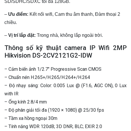
SD/SDHC/SDXC tối đa 128GB.
–
Ưu điểm:
Kết nối wifi, Cam thu âm thanh, Đàm thoại 2
chiều.
–
Vị trí lắp đặt:
Trong nhà, không lắp ngoài trời.
Thông số kỹ thuật camera IP Wifi 2MP
Hikvision DS-2CV2121G2-IDW
– Cảm biến ảnh 1/2.7″ Progressive Scan CMOS
– Chuẩn nén H.265+/H.265/H.264+/H.264
– Độ nhạy sáng: Color: 0.005 Lux @ (F1.6, AGC ON), 0 Lux
with IR
– Ống kính 2.8/4 mm
– Độ phân giải tối đa (1920 × 1080) @ 25/30 fps
– Tầm xa hồng ngoại 30m
– Tính năng WDR 120dB; 3D DNR; BLC; EXIR 2.0