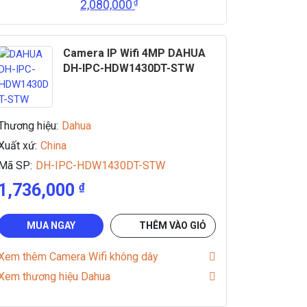
2,080,000
₫
Camera IP Wifi 4MP DAHUA
DH-IPC-HDW1430DT-STW
Thương hiệu:
Dahua
Xuất xứ:
China
Mã SP:
DH-IPC-HDW1430DT-STW
1,736,000
₫
MUA NGAY
THÊM VÀO GIỎ
Xem thêm Camera Wifi không dây
Xem thương hiệu Dahua