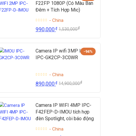
F22FP 1080P (Có Màu Ban
Đêm + Tích Hợp Mic)
- China
₫
990,000
₫
1,530,000
Camera IP wifi 3MP IMOU
-94%
IPC-GK2CP-3C0WR
- China
₫
890,000
₫
14,900,000
Camera IP WIFI 4MP IPC-
F42FEP-D-IMOU tích hợp
đèn Spotlight, còi báo động
- China