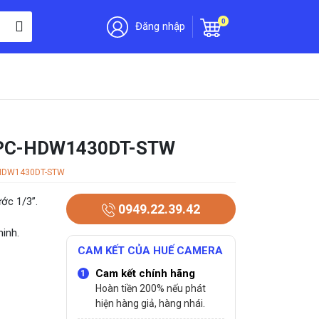
0
Đăng nhập
-IPC-HDW1430DT-STW
-HDW1430DT-STW
ớc 1/3”.
0949.22.39.42
inh.
CAM KẾT CỦA HUẾ CAMERA
Cam kết chính hãng
Hoàn tiền 200% nếu phát
hiện hàng giả, hàng nhái.