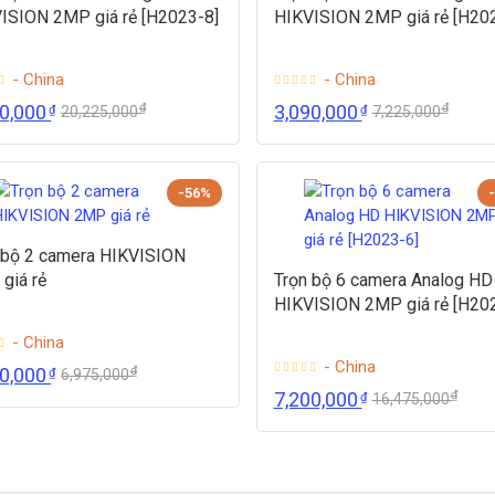
ISION 2MP giá rẻ [H2023-8]
HIKVISION 2MP giá rẻ [H20
- China
- China
₫
₫
00,000
3,090,000
₫
₫
20,225,000
7,225,000
-56%
 bộ 2 camera HIKVISION
giá rẻ
Trọn bộ 6 camera Analog HD
HIKVISION 2MP giá rẻ [H20
- China
- China
₫
90,000
₫
6,975,000
₫
7,200,000
₫
16,475,000