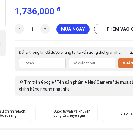
₫
1,736,000
C
-
+
MUA NGAY
THÊM VÀO 
a
m
i
e
Để lại thông tin để được chúng tôi tư vấn trong thời gian nhanh nhất
r
a
NHẬN
I
P
W
🔎 Tìm trên Google
"Tên sản phẩm + Huế Camera"
để mua s
i
chính hãng nhanh nhất nhé!
f
i
4
ẩu chính ngạch,
M
Được tư vấn và khuyên
Giao h
ốc rõ ràng
dùng từ chuyên gia
P
D
A