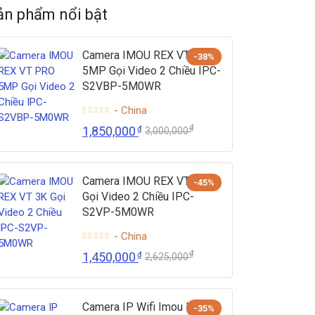
ản phẩm nổi bật
Camera IMOU REX VT PRO
-38%
5MP Gọi Video 2 Chiều IPC-
S2VBP-5M0WR
- China
₫
1,850,000
₫
3,000,000
Camera IMOU REX VT 3K
-45%
Gọi Video 2 Chiều IPC-
S2VP-5M0WR
- China
₫
1,450,000
₫
2,625,000
Camera IP Wifi Imou IPC-
-35%