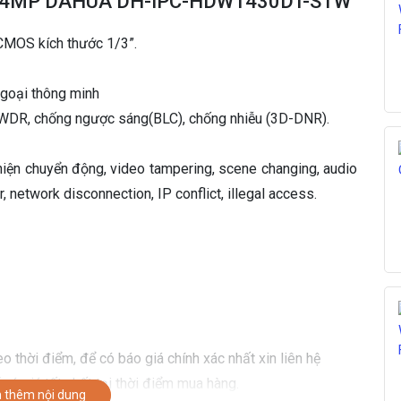
Wifi 4MP DAHUA DH-IPC-HDW1430DT-STW
S
T
MOS kích thước 1/3”.
W
s
ố
goại thông minh
l
WDR, chống ngược sáng(BLC), chống nhiễu (3D-DNR).
ư
ợ
n
hiện chuyển động, video tampering, scene changing, audio
g
r, network disconnection, IP conflict, illegal access.
o thời điểm, để có báo giá chính xác nhất xin liên hệ
có giá tốt nhất tại thời điểm mua hàng.
 thêm nội dung