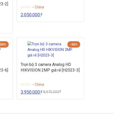
23-2]
- China
2,050,000
₫
-56%
-56%
Trọn bộ 3 camera Analog HD
23-6]
HIKVISION 2MP giá rẻ [H2023-3]
- China
₫
3,950,000
₫
8,975,000