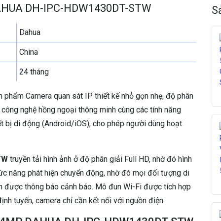
 DAHUA DH-IPC-HDW1430DT-STW
H
S
U
A
Dahua
D
China
H
-
24 tháng
I
P
C
 phẩm Camera quan sát IP thiết kế nhỏ gọn nhẹ, độ phân
-
i công nghệ hồng ngoại thông minh cùng các tính năng
H
ết bị di động (Android/iOS), cho phép người dùng hoạt
D
W
1
TW
truyền tải hình ảnh ở độ phân giải Full HD, nhờ đó hình
4
3
ức năng phát hiện chuyển động, nhờ đó mọi đối tượng di
0
n được thông báo cảnh báo. Mô đun Wi-Fi được tích hợp
D
nh tuyến, camera chỉ cần kết nối với nguồn điện.
T
-