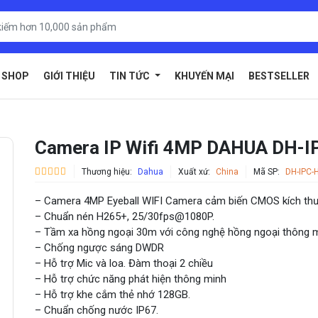
SHOP
GIỚI THIỆU
TIN TỨC
KHUYẾN MẠI
BESTSELLER
Camera IP Wifi 4MP DAHUA DH
Thương hiệu:
Dahua
Xuất xứ:
China
Mã SP:
DH-IPC
– Camera 4MP Eyeball WIFI Camera cảm biến CMOS kích thư
– Chuẩn nén H265+, 25/30fps@1080P.
– Tầm xa hồng ngoại 30m với công nghệ hồng ngoại thông m
– Chống ngược sáng DWDR
– Hỗ trợ Mic và loa. Đàm thoại 2 chiều
– Hỗ trợ chức năng phát hiện thông minh
– Hỗ trợ khe cắm thẻ nhớ 128GB.
– Chuẩn chống nước IP67.