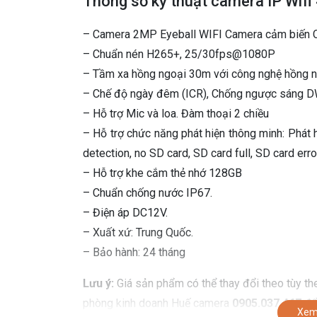
Thông số kỹ thuật camera IP 
– Camera 2MP Eyeball WIFI Camera cảm biến C
– Chuẩn nén H265+, 25/30fps@1080P
– Tầm xa hồng ngoại 30m với công nghệ hồng n
– Chế độ ngày đêm (ICR), Chống ngược sáng D
– Hỗ trợ Mic và loa. Đàm thoại 2 chiều
– Hỗ trợ chức năng phát hiện thông minh: Phát 
detection, no SD card, SD card full, SD card erro
– Hỗ trợ khe cắm thẻ nhớ 128GB
– Chuẩn chống nước IP67.
– Điện áp DC12V.
– Xuất xứ: Trung Quốc.
– Bảo hành: 24 tháng
Lưu ý:
Giá sản phẩm có thể thay đổi theo tùy the
phòng kinh doanh Huế camera
0905.037.467
để 
Xem