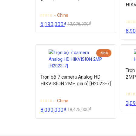
HIKV
- China
₫
6,190,000
₫
13,975,000
8,9
-56%
Trọn
Trọn bộ 7 camera Analog HD
2MP 
HIKVISION 2MP giá rẻ [H2023-7]
- China
3,0
₫
8,090,000
₫
18,475,000