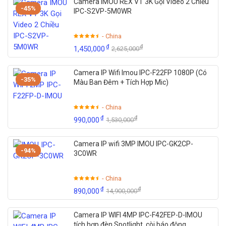
Camera IMOU REX VT 3K Gọi Video 2 Chiều
-45%
IPC-S2VP-5M0WR
- China
₫
₫
1,450,000
2,625,000
Camera IP Wifi Imou IPC-F22FP 1080P (Có
-35%
Màu Ban Đêm + Tích Hợp Mic)
- China
₫
₫
990,000
1,530,000
Camera IP wifi 3MP IMOU IPC-GK2CP-
-94%
3C0WR
- China
₫
₫
890,000
14,900,000
Camera IP WIFI 4MP IPC-F42FEP-D-IMOU
tích hợp đèn Spotlight, còi báo động