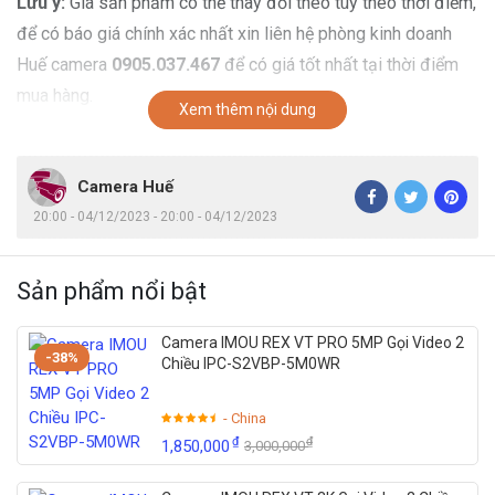
Lưu ý:
Giá sản phẩm có thể thay đổi theo tùy theo thời điểm,
để có báo giá chính xác nhất xin liên hệ phòng kinh doanh
Huế camera
0905.037.467
để có giá tốt nhất tại thời điểm
mua hàng.
Xem thêm nội dung
Camera Huế
20:00 - 04/12/2023 - 20:00 - 04/12/2023
Sản phẩm nổi bật
Camera IMOU REX VT PRO 5MP Gọi Video 2
-38%
Chiều IPC-S2VBP-5M0WR
- China
₫
₫
1,850,000
3,000,000