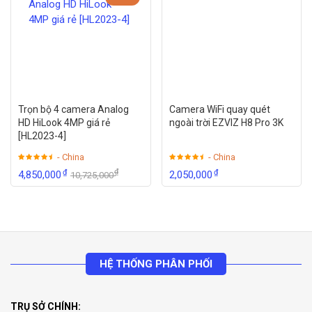
Trọn bộ 4 camera Analog
Camera WiFi quay quét
HD HiLook 4MP giá rẻ
ngoài trời EZVIZ H8 Pro 3K
[HL2023-4]
- China
- China
₫
₫
₫
4,850,000
2,050,000
10,725,000
HỆ THỐNG PHÂN PHỐI
TRỤ SỞ CHÍNH: