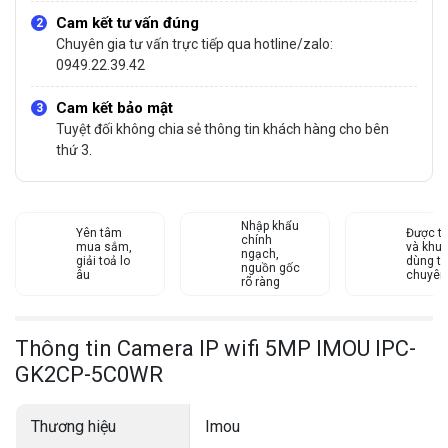
Cam kết tư vấn đúng
Chuyên gia tư vấn trực tiếp qua hotline/zalo:
0949.22.39.42
Cam kết bảo mật
Tuyệt đối không chia sẻ thông tin khách hàng cho bên
thứ 3.
Nhập khẩu
Yên tâm
Được tư
chính
mua sắm,
và khu
ngạch,
giải toả lo
dùng từ
nguồn gốc
âu
chuyên
rõ ràng
Thông tin Camera IP wifi 5MP IMOU IPC-
GK2CP-5C0WR
Thương hiệu
Imou