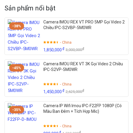
Sản phẩm nổi bật
Camera IMOU REX VT PRO 5MP Gọi Video 2
-38%
Chiều IPC-S2VBP-5M0WR
- China
₫
₫
1,850,000
3,000,000
Camera IMOU REX VT 3K Gọi Video 2 Chiều
-45%
IPC-S2VP-5M0WR
- China
₫
₫
1,450,000
2,625,000
Camera IP Wifi Imou IPC-F22FP 1080P (Có
-35%
Màu Ban Đêm + Tích Hợp Mic)
- China
₫
₫