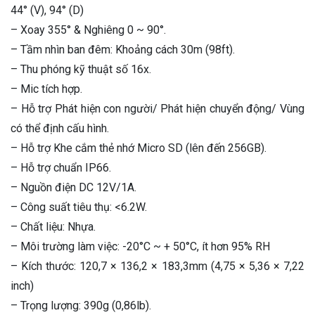
44° (V), 94° (D)
– Xoay 355° & Nghiêng 0 ~ 90°.
– Tầm nhìn ban đêm: Khoảng cách 30m (98ft).
– Thu phóng kỹ thuật số 16x.
– Mic tích hợp.
– Hỗ trợ Phát hiện con người/ Phát hiện chuyển động/ Vùng
có thể định cấu hình.
– Hỗ trợ Khe cắm thẻ nhớ Micro SD (lên đến 256GB).
– Hỗ trợ chuẩn IP66.
– Nguồn điện DC 12V/1A.
– Công suất tiêu thụ: <6.2W.
– Chất liệu: Nhựa.
– Môi trường làm việc: -20°C ~ + 50°C, ít hơn 95% RH
– Kích thước: 120,7 × 136,2 × 183,3mm (4,75 × 5,36 × 7,22
inch)
– Trọng lượng: 390g (0,86lb).