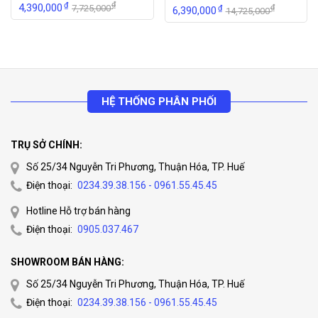
Được xếp
₫
₫
4,390,000
7,725,000
₫
₫
6,390,000
14,725,000
hạng
5.00
5
sao
HỆ THỐNG PHÂN PHỐI
TRỤ SỞ CHÍNH:
Số 25/34 Nguyễn Tri Phương, Thuận Hóa, TP. Huế
Điện thoại:
0234.39.38.156 - 0961.55.45.45
Hotline Hỗ trợ bán hàng
Điện thoại:
0905.037.467
SHOWROOM BÁN HÀNG:
Số 25/34 Nguyễn Tri Phương, Thuận Hóa, TP. Huế
Điện thoại:
0234.39.38.156 - 0961.55.45.45