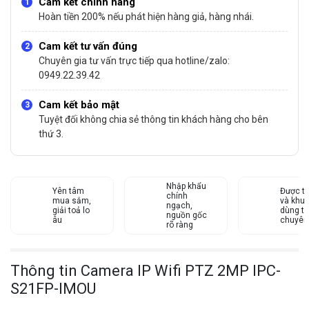
Cam kết chính hãng
Hoàn tiền 200% nếu phát hiện hàng giả, hàng nhái.
Cam kết tư vấn đúng
Chuyên gia tư vấn trực tiếp qua hotline/zalo:
0949.22.39.42
Cam kết bảo mật
Tuyệt đối không chia sẻ thông tin khách hàng cho bên
thứ 3.
Nhập khẩu
Yên tâm
Được tư
chính
mua sắm,
và khu
ngạch,
giải toả lo
dùng từ
nguồn gốc
âu
chuyên
rõ ràng
Thông tin Camera IP Wifi PTZ 2MP IPC-
S21FP-IMOU