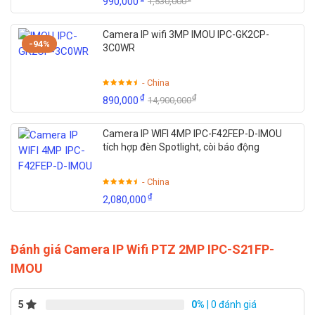
990,000
1,530,000
Camera IP wifi 3MP IMOU IPC-GK2CP-
-94%
3C0WR
- China
₫
₫
890,000
14,900,000
Camera IP WIFI 4MP IPC-F42FEP-D-IMOU
tích hợp đèn Spotlight, còi báo động
- China
₫
2,080,000
Đánh giá Camera IP Wifi PTZ 2MP IPC-S21FP-
IMOU
5
0%
| 0 đánh giá