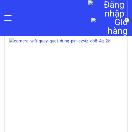
0
»
Camera Wifi không dây