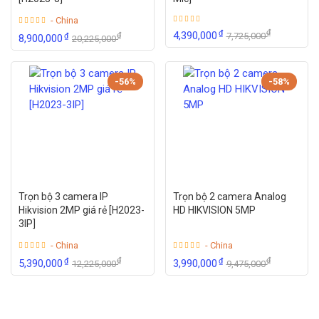
- China
₫
₫
4,390,000
7,725,000
₫
₫
8,900,000
20,225,000
-56%
-58%
Trọn bộ 3 camera IP
Trọn bộ 2 camera Analog
Hikvision 2MP giá rẻ [H2023-
HD HIKVISION 5MP
3IP]
- China
- China
₫
₫
₫
₫
5,390,000
3,990,000
12,225,000
9,475,000