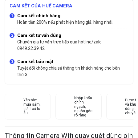
CAM KẾT CỦA HUẾ CAMERA
Cam kết chính hãng
Hoàn tiền 200% nếu phát hiện hàng giả, hàng nhái.
Cam kết tư vấn đúng
Chuyên gia tư vấn trực tiếp qua hotline/zalo:
0949.22.39.42
Cam kết bảo mật
Tuyệt đối không chia sẻ thông tin khách hàng cho bên
thứ 3.
Nhập khẩu
Yên tâm
Được tư
chính
mua sắm,
và khu
ngạch,
giải toả lo
dùng từ
nguồn gốc
âu
chuyên
rõ ràng
Thông tin Camera Wifi quay quét dùng pin