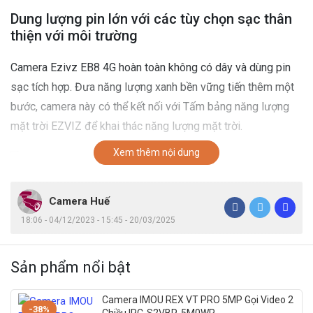
Dung lượng pin lớn với các tùy chọn sạc thân
thiện với môi trường
Camera Ezivz EB8 4G hoàn toàn không có dây và dùng pin
sạc tích hợp. Đưa năng lượng xanh bền vững tiến thêm một
bước, camera này có thể kết nối với Tấm bảng năng lượng
mặt trời EZVIZ để khai thác năng lượng mặt trời.
Xem thêm nội dung
Camera Huế
Quan sát mọi chi tiết với đầy đủ màu sắc, cả
ngày lẫn đêm
18:06 - 04/12/2023 - 15:45 - 20/03/2025
Camera tích hợp đèn spotlight, camera EB8 4G khôi phục vẻ
Sản phẩm nổi bật
đẹp đầy màu sắc cho cảnh vật tự nhiên xung quanh, kể cả
lúc đêm khuya. Kẻ xấu sẽ không còn cơ hội lợi dụng bóng
Camera IMOU REX VT PRO 5MP Gọi Video 2
-38%
đêm để lẻn vào nhà bạn khi có EB8 túc trực canh gác.
Chiều IPC-S2VBP-5M0WR