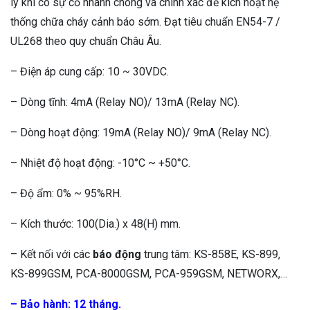
lý khi có sự cố nhanh chóng và chính xác để kích hoạt hệ
thống chữa cháy cảnh báo sớm. Đạt tiêu chuẩn EN54-7 /
UL268 theo quy chuẩn Châu Âu.
– Điện áp cung cấp: 10 ~ 30VDC.
– Dòng tĩnh: 4mA (Relay NO)/ 13mA (Relay NC).
– Dòng hoạt động: 19mA (Relay NO)/ 9mA (Relay NC).
– Nhiệt độ hoạt động: -10°C ~ +50°C.
– Độ ẩm: 0% ~ 95%RH.
– Kích thước: 100(Dia.) x 48(H) mm.
– Kết nối với các
báo động
trung tâm: KS-858E, KS-899,
KS-899GSM, PCA-8000GSM, PCA-959GSM, NETWORX,…
– Bảo hành: 12 tháng.