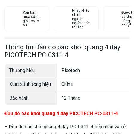
Nhập khẩu
Yên tâm
Được tư
chính
mua sắm,
và khu
ngạch,
giải toả lo
dùng từ
nguồn gốc
âu
chuyên
rõ ràng
Thông tin Đầu dò báo khói quang 4 dây
PICOTECH PC-0311-4
Thương hiệu
Picotech
Xuất xứ thương hiệu
China
Bảo hành
12 Tháng
Đầu dò báo khói quang 4 dây PICOTECH PC-0311-4
– Đầu dò báo khói quang 4 dây PC-0311-4 tiếp nhận và xử