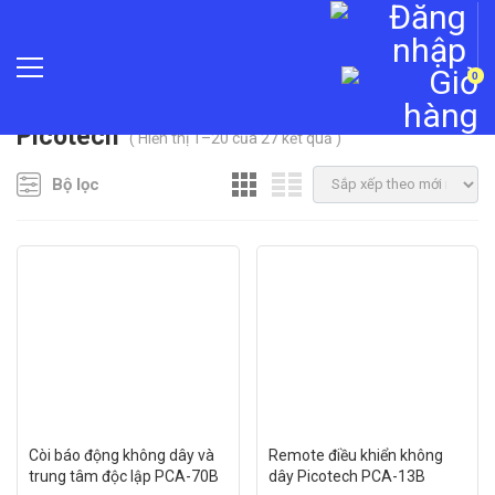
0
»
Thương hiệu
»
Picotech
Picotech
( Hiển thị 1–20 của 27 kết quả )
Bộ lọc
Còi báo động không dây và
Remote điều khiển không
trung tâm độc lập PCA-70B
dây Picotech PCA-13B