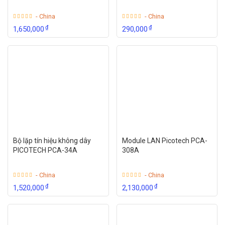
- China
- China
₫
₫
1,650,000
290,000
Bộ lặp tín hiệu không dây
Module LAN Picotech PCA-
PICOTECH PCA-34A
308A
- China
- China
₫
₫
1,520,000
2,130,000