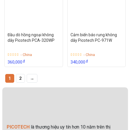
Đầu dò hồng ngoại không
Cảm biến báo rung không
dây Picotech PCA-320WP
dây Picotech PC-971W
- China
- China
₫
₫
360,000
340,000
1
2
→
PICOTECH
là thương hiệu uy tín hơn 10 năm trên thị