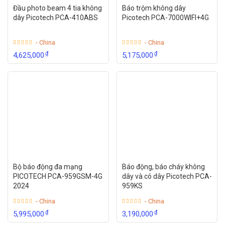
Đầu photo beam 4 tia không
Báo trộm không dây
dây Picotech PCA-410ABS
Picotech PCA-7000WIFI+4G
- China
- China
₫
₫
4,625,000
5,175,000
Bộ báo động đa mạng
Báo động, báo cháy không
PICOTECH PCA-959GSM-4G
dây và có dây Picotech PCA-
2024
959KS
- China
- China
₫
₫
5,995,000
3,190,000