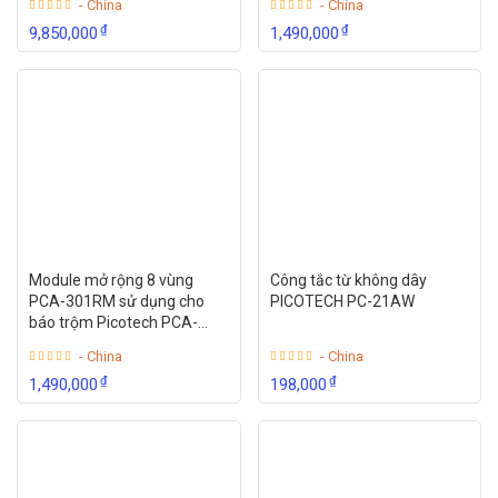
- China
- China
₫
₫
9,850,000
1,490,000
Module mở rộng 8 vùng
Công tắc từ không dây
PCA-301RM sử dụng cho
PICOTECH PC-21AW
báo trộm Picotech PCA-
959GSM, PCA-959KS
- China
- China
₫
₫
1,490,000
198,000