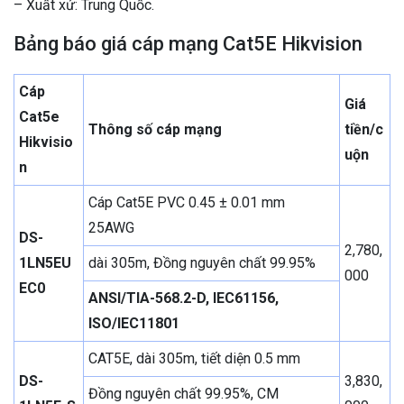
– Xuất xứ: Trung Quốc.
Bảng báo giá cáp mạng Cat5E Hikvision
Cáp
Giá
Cat5e
Thông số cáp mạng
tiền/c
Hikvisio
uộn
n
Cáp Cat5E PVC 0.45 ± 0.01 mm
25AWG
DS-
2,780,
1LN5EU
dài 305m, Đồng nguyên chất 99.95%
000
EC0
ANSI/TIA-568.2-D, IEC61156,
ISO/IEC11801
CAT5E, dài 305m, tiết diện 0.5 mm
DS-
3,830,
Đồng nguyên chất 99.95%, CM