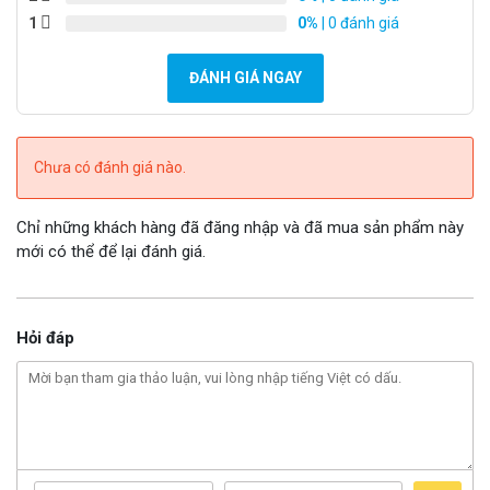
1
0%
| 0 đánh giá
Chúng ta hãy so sánh thông số của 2 loại cáp phổ thông
nhất hiện nay là: Cat 5E và Cat 6 để xem sự khác biệt:
ĐÁNH GIÁ NGAY
Chưa có đánh giá nào.
Chỉ những khách hàng đã đăng nhập và đã mua sản phẩm này
mới có thể để lại đánh giá.
Hỏi đáp
Lưu ý:
Giá sản phẩm có thể thay đổi theo tùy theo thời điểm,
để có báo giá chính xác nhất xin liên hệ phòng kinh doanh
Huế camera
0905.037.467
để có giá tốt nhất tại thời điểm