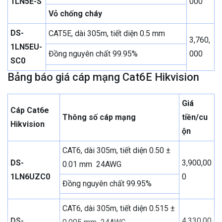
1LN5E-S
000
Vỏ chống cháy
DS-
CAT5E, dài 305m, tiết diện 0.5 mm
3,760,
1LN5EU-
Đồng nguyên chất 99.95%
000
SC0
Bảng báo giá cáp mạng Cat6E Hikvision
Giá
Cáp Cat6e
Thông số cáp mạng
tiền/cu
Hikvision
ộn
CAT6, dài 305m, tiết diện 0.50 ±
DS-
3,900,00
0.01 mm 24AWG
1LN6UZC0
0
Đồng nguyên chất 99.95%
CAT6, dài 305m, tiết diện 0.515 ±
DS-
4,330,00