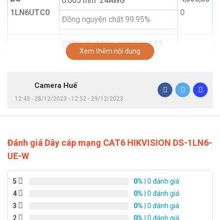
0.005 mm 24AWG
1LN6UTC0
0
Đồng nguyên chất 99.95%
CAT6, dài 305m, tiết diện 0.53
Xem thêm nội dung
mm
DS-1LN6-
4,480,00
UE-W
Đồng nguyên chất 99.95%, CM
0
Camera Huế
Vỏ chống cháy
12:43 - 28/12/2023 - 12:52 - 29/12/2023
CAT6, dài 305m, tiết diện 0.565
mm
5,270,00
DS-1LN6-UU
Đánh giá Dây cáp mạng CAT6 HIKVISION DS-1LN6-
Đồng nguyên chất 99.95%, CM
0
UE-W
Vỏ chống cháy
5
0%
| 0 đánh giá
CAT6, dài 305m, tiết diện 0.55
4
0%
| 0 đánh giá
4,700,00
mm
DS-1LN6U-G
3
0%
| 0 đánh giá
0
2
0%
| 0 đánh giá
Đồng nguyên chất 99.95%