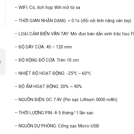
– WIFI: Có, tích hợp Wifi mở từ xa
– THỜI GIAN NHẬN DẠNG: < 0.1s (đối với tính năng vân tay)
– LOẠI CẢM BIẾN VÂN TAY: Mô-đun bán dẫn sinh trắc học 
– ĐỘ DÀY CỬA: 45 – 120 mm
– ĐỘ RỘNG ĐỐ CỬA: Trên 10 cm
i
– NHIỆT ĐỘ HOẠT ĐỘNG: -25℃～60℃
– ĐỘ ẨM HOẠT ĐỘNG: 20% ~ 90%
– NGUỒN ĐIỆN: DC 7.4V (Pin sạc Lithium 5000 mAh)
– THỜI LƯỢNG PIN: 4-5 tháng/ 1 lần sạc
– NGUỒN DỰ PHÒNG: Cổng sạc Micro-USB