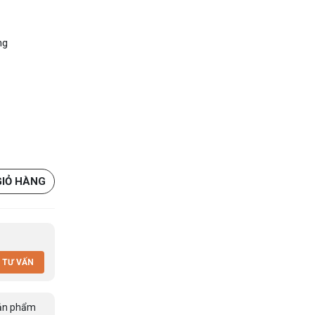
ng
GIỎ HÀNG
 TƯ VẤN
ản phẩm