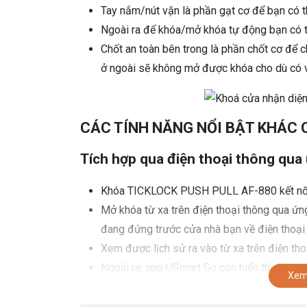
Tay nắm/nút vặn là phần gạt cơ để bạn có t
Ngoài ra để khóa/mở khóa tự động bạn có t
Chốt an toàn bên trong là phần chốt cơ để c
ở ngoài sẽ không mở được khóa cho dù có vâ
CÁC TÍNH NĂNG NỔI BẬT KHÁC 
Tích hợp qua điện thoại thông qu
Khóa TICKLOCK PUSH PULL AF-880 kết nối v
Mở khóa từ xa trên điện thoại thông qua ứn
đang đứng trước cửa nhà bạn về điện thoại 
Xem được lịch sử ra vào từ xa trên điện tho
Ngoài ra, app USmart Go còn hiển thị thông
Xem