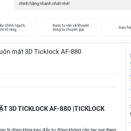
ậ
chính hãng nhanh nhất nhé!
n
d
i
ẩu chính ngạch,
ệ
Được tư vấn và khuyên
Giao h
ốc rõ ràng
dùng từ chuyên gia
n
k
h
huôn mặt 3D Ticklock AF-880
u
ô
n
m
ặ
t
3
D
T
T 3D TICKLOCK AF-880 |TICKLOCK
i
c
k
l
em là dòng khóa kéo đẩy tự động không cần tay gạt đang