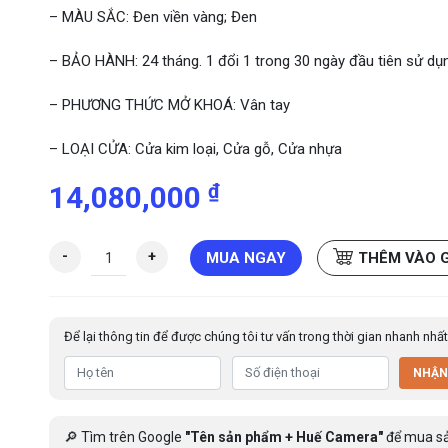
– MÀU SẮC: Đen viền vàng; Đen
– BẢO HÀNH: 24 tháng. 1 đổi 1 trong 30 ngày đầu tiên sử dụ
– PHƯƠNG THỨC MỞ KHOÁ: Vân tay
– LOẠI CỬA: Cửa kim loại, Cửa gỗ, Cửa nhựa
₫
14,080,000
K
-
+
MUA NGAY
THÊM VÀO 
h
o
á
Để lại thông tin để được chúng tôi tư vấn trong thời gian nhanh nhất
c
ử
NHẬN
a
n
h
🔎 Tìm trên Google
"Tên sản phẩm + Huế Camera"
để mua s