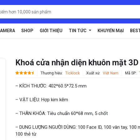
AMERA
SHOP
GIỚI THIỆU
TIN TỨC
KHUYẾN MẠI
BES
Khoá cửa nhận diện khuôn mặt 3D
Thương hiệu:
Ticklock
Xuất xứ:
Việt Nam
Mã SP:
– KÍCH THƯỚC: 402*60.5*72.5 mm
– VẬT LIỆU: Hợp kim kẽm
– THÂN KHÓA: Tiêu chuẩn 60*68 mm, 5 chốt
– DUNG LƯỢNG NGƯỜI DÙNG: 100 Face ID, 100 vân tay, 100 m
100 thẻ từ