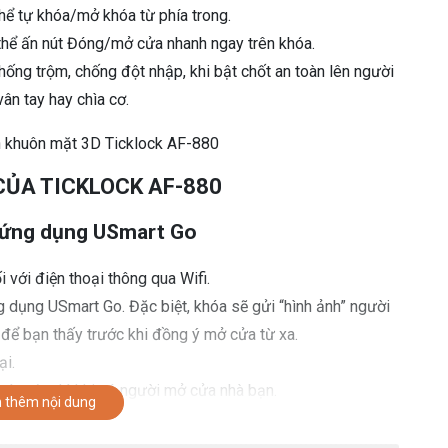
hể tự khóa/mở khóa từ phía trong.
hể ấn nút Đóng/mở cửa nhanh ngay trên khóa.
hống trộm, chống đột nhập, khi bật chốt an toàn lên người
n tay hay chìa cơ.
CỦA TICKLOCK AF-880
a ứng dụng USmart Go
ới điện thoại thông qua Wifi.
g dụng USmart Go. Đặc biệt, khóa sẽ gửi “hình ảnh” người
để bạn thấy trước khi đồng ý mở cửa từ xa.
ại.
 báo tức thì khi có người mở cửa nhà bạn.
 thêm nội dung