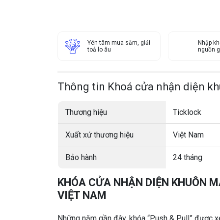
Yên tâm mua sắm, giải
Nhập kh
toả lo âu
nguồn g
Thông tin Khoá cửa nhận diện k
Thương hiệu
Ticklock
Xuất xứ thương hiệu
Việt Nam
Bảo hành
24 tháng
KHÓA CỬA NHẬN DIỆN KHUÔN MẶ
VIỆT NAM
Những năm gần đây, khóa “Push & Pull” được x