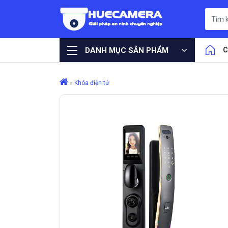
DANH MỤC SẢN PHẨM
C
»
Khóa điện tử