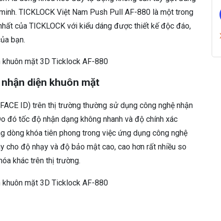
o
 minh. TICKLOCK Việt Nam Push Pull AF-880 là một trong
c
hất của TICKLOCK với kiểu dáng được thiết kế độc đáo,
k
của bạn.
A
F
-
8
nhận diện khuôn mặt
8
0
s
(FACE ID) trên thị trường thường sử dụng công nghệ nhận
ố
o đó tốc độ nhận dạng không nhanh và độ chính xác
l
g dòng khóa tiên phong trong việc ứng dụng công nghệ
ư
y cho độ nhạy và độ bảo mật cao, cao hơn rất nhiều so
ợ
n
a khác trên thị trường.
g