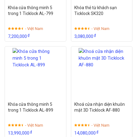
Khóa cửa thông minh 5
Khóa thẻ từ khách sạn
trong 1 Ticklock AL-799
Ticklock SK320
- Việt Nam
- Việt Nam
₫
₫
7,200,000
3,080,000
CHỐT KHÓA AN TOÀN : Sau khi chốt lại từ bên trong thì
người bên ngoài không thể dùng vân tay hay bất kỳ phương
thức nào có thể mở được.
Khóa cửa thông minh 5
Khoá cửa nhận diện khuôn
trong 1 Ticklock AL-899
mặt 3D Ticklock AF-880
- Việt Nam
- Việt Nam
₫
₫
13,990,000
14,080,000