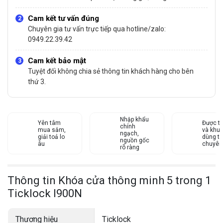
Cam kết tư vấn đúng
Chuyên gia tư vấn trực tiếp qua hotline/zalo:
0949.22.39.42
Cam kết bảo mật
Tuyệt đối không chia sẻ thông tin khách hàng cho bên
thứ 3.
Nhập khẩu
Yên tâm
Được tư
chính
mua sắm,
và khu
ngạch,
giải toả lo
dùng từ
nguồn gốc
âu
chuyên
rõ ràng
Thông tin Khóa cửa thông minh 5 trong 1
Ticklock I900N
Thương hiệu
Ticklock