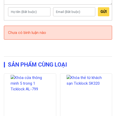
Màn hình cảm ứng – Thiết kế mặt kính cường lực đánh bóng
3D. Siêu nhạy, Chống cháy, mài mòn, hơi ẩm nước.
GỬI
MÀU SẮC KHÓA THÔNG MINH TICKLOCK
I900N
Chưa có bình luận nào
SẢN PHẨM CÙNG LOẠI