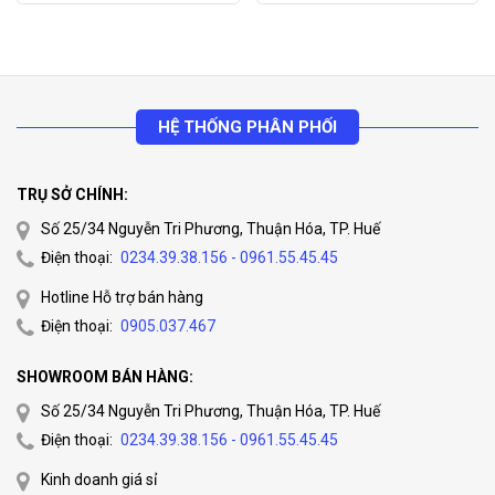
HỆ THỐNG PHÂN PHỐI
TRỤ SỞ CHÍNH:
Số 25/34 Nguyễn Tri Phương, Thuận Hóa, TP. Huế
Lưu ý:
Giá sản phẩm có thể thay đổi theo tùy theo thời điểm,
Điện thoại:
0234.39.38.156 - 0961.55.45.45
để có báo giá chính xác nhất xin liên hệ phòng kinh doanh
Hotline Hỗ trợ bán hàng
Huế camera
0905.037.467
để có giá tốt nhất tại thời điểm
Điện thoại:
0905.037.467
mua hàng.
SHOWROOM BÁN HÀNG:
Số 25/34 Nguyễn Tri Phương, Thuận Hóa, TP. Huế
Điện thoại:
0234.39.38.156 - 0961.55.45.45
Kinh doanh giá sỉ