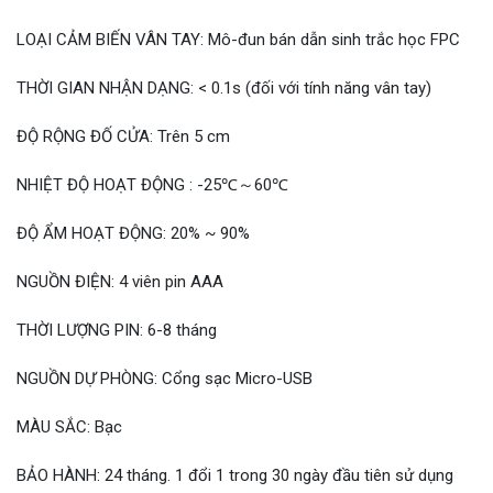
LOẠI CẢM BIẾN VÂN TAY: Mô-đun bán dẫn sinh trắc học FPC
THỜI GIAN NHẬN DẠNG: < 0.1s (đối với tính năng vân tay)
ĐỘ RỘNG ĐỐ CỬA: Trên 5 cm
NHIỆT ĐỘ HOẠT ĐỘNG : -25℃～60℃
ĐỘ ẨM HOẠT ĐỘNG: 20% ~ 90%
NGUỒN ĐIỆN: 4 viên pin AAA
THỜI LƯỢNG PIN: 6-8 tháng
NGUỒN DỰ PHÒNG: Cổng sạc Micro-USB
MÀU SẮC: Bạc
BẢO HÀNH: 24 tháng. 1 đổi 1 trong 30 ngày đầu tiên sử dụng