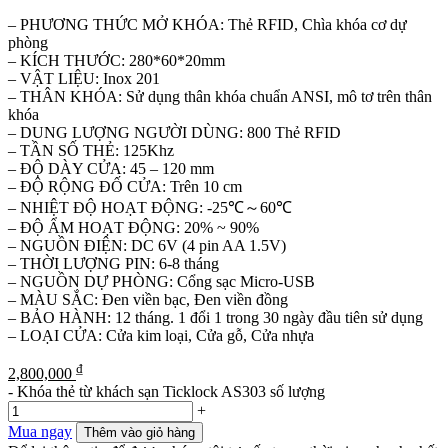
– PHƯƠNG THỨC MỞ KHÓA: Thẻ RFID, Chìa khóa cơ dự
phòng
– KÍCH THƯỚC: 280*60*20mm
– VẬT LIỆU: Inox 201
– THÂN KHÓA: Sử dụng thân khóa chuẩn ANSI, mô tơ trên thân
khóa
– DUNG LƯỢNG NGƯỜI DÙNG: 800 Thẻ RFID
– TẦN SỐ THẺ: 125Khz
– ĐỘ DÀY CỬA: 45 – 120 mm
– ĐỘ RỘNG ĐỐ CỬA: Trên 10 cm
– NHIỆT ĐỘ HOẠT ĐỘNG: -25℃～60℃
– ĐỘ ẨM HOẠT ĐỘNG: 20% ~ 90%
– NGUỒN ĐIỆN: DC 6V (4 pin AA 1.5V)
– THỜI LƯỢNG PIN: 6-8 tháng
– NGUỒN DỰ PHÒNG: Cổng sạc Micro-USB
– MÀU SẮC: Đen viền bạc, Đen viền đồng
– BẢO HÀNH: 12 tháng. 1 đổi 1 trong 30 ngày đầu tiên sử dụng
– LOẠI CỬA: Cửa kim loại, Cửa gỗ, Cửa nhựa
₫
2,800,000
-
Khóa thẻ từ khách sạn Ticklock AS303 số lượng
+
Mua ngay
Thêm vào giỏ hàng