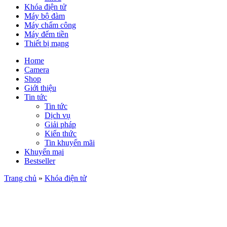
Khóa điện tử
Máy bộ đàm
Máy chấm công
Máy đếm tiền
Thiết bị mạng
Home
Camera
Shop
Giới thiệu
Tin tức
Tin tức
Dịch vụ
Giải pháp
Kiến thức
Tin khuyến mãi
Khuyến mại
Bestseller
Trang chủ
»
Khóa điện tử