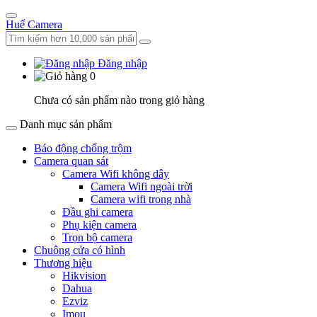
Huế Camera
Đăng nhập
0
Chưa có sản phẩm nào trong giỏ hàng
Danh mục sản phẩm
Báo động chống trộm
Camera quan sát
Camera Wifi không dây
Camera Wifi ngoài trời
Camera wifi trong nhà
Đầu ghi camera
Phụ kiện camera
Trọn bộ camera
Chuông cửa có hình
Thương hiệu
Hikvision
Dahua
Ezviz
Imou