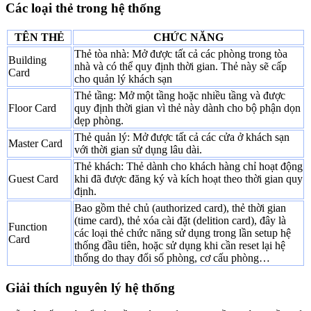
Các loại thẻ trong hệ thống
TÊN THẺ
CHỨC NĂNG
Thẻ tòa nhà: Mở được tất cả các phòng trong tòa
Building
nhà và có thể quy định thời gian. Thẻ này sẽ cấp
Card
cho quản lý khách sạn
Thẻ tầng: Mở một tầng hoặc nhiều tầng và được
Floor Card
quy định thời gian vì thẻ này dành cho bộ phận dọn
dẹp phòng.
Thẻ quản lý: Mở được tất cả các cửa ở khách sạn
Master Card
với thời gian sử dụng lâu dài.
Thẻ khách: Thẻ dành cho khách hàng chỉ hoạt động
Guest Card
khi đã được đăng ký và kích hoạt theo thời gian quy
định.
Bao gồm thẻ chủ (authorized card), thẻ thời gian
(time card), thẻ xóa cài đặt (delition card), đây là
Function
các loại thẻ chức năng sử dụng trong lần setup hệ
Card
thống đầu tiên, hoặc sử dụng khi cần reset lại hệ
thống do thay đổi số phòng, cơ cấu phòng…
Giải thích nguyên lý hệ thống