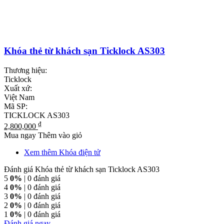
Khóa thẻ từ khách sạn Ticklock AS303
Thương hiệu:
Ticklock
Xuất xứ:
Việt Nam
Mã SP:
TICKLOCK AS303
₫
2,800,000
Mua ngay
Thêm vào giỏ
Xem thêm Khóa điện tử
Đánh giá Khóa thẻ từ khách sạn Ticklock AS303
5
0%
| 0 đánh giá
4
0%
| 0 đánh giá
3
0%
| 0 đánh giá
2
0%
| 0 đánh giá
1
0%
| 0 đánh giá
Đánh giá ngay