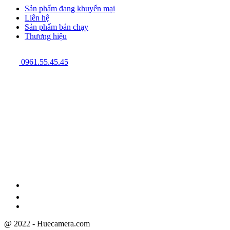
Sản phẩm đang khuyến mại
Liên hệ
Sản phẩm bán chạy
Thương hiệu
0961.55.45.45
GPĐKKD: 3301123843 do Sở Kế hoạch và Đầu tư cấp ngày
08/12/2009
@ 2022 - Huecamera.com