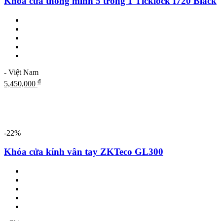
Khóa cửa thông minh 5 trong 1 Ticklock I720 Black
- Việt Nam
₫
5,450,000
-22%
Khóa cửa kính vân tay ZKTeco GL300