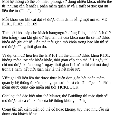
Mỗi hệ thống có thể có nhiều phòng, sử dụng nhiều khóa, nhiều thẻ
từ, nhưng cần ít nhất 1 phần mềm quản lý và 1 thiết bị đọc ghi dữ
liệu thẻ từ (đầu đọc thẻ).
Mỗi khóa sau khi cài đặt sẽ được định danh bằng một mã số, VD:
P.101, P.102… P. 109
Thẻ mở khóa cấp cho khách hàng/người dùng là loại thẻ khách (dữ
liệu trắng), sau khi ghi dữ liệu lên thẻ của khóa nào thì sẽ mở được
khóa đó; ghi dữ liệu lên thẻ thời gian mở khóa trong bao lâu thì sẽ
mở được đúng thời gian đó.
Ví dụ: Ghi dữ liệu lên thẻ là P.101 thì thẻ chỉ mở được khóa P.101,
không mở được các khóa khác, thời gian cấp cho thẻ là 1 ngày thì
chỉ mở được khóa trong 1 ngày, thời gian là 1 năm thì chỉ mở được
trong 1 năm, hết thời gian này là thẻ hết hiệu lực.
Việc ghi dữ liệu lên thẻ được thực hiện đơn giản bởi phần mềm
quản lý hệ thống đi kèm thông qua sự hỗ trợ của đầu đọc thẻ. Phần
mềm được cung cấp miễn phí bởi TICKLOCK.
Các loại thẻ đặc biệt như thẻ Master, thẻ Buidling thì mặc định sẽ
mở được tất cả các khóa của hệ thống không thời hạn.
Công tắc tiết kiệm điện có thể có hoặc không, tùy theo nhu cầu sử
dụng của khách hàng.