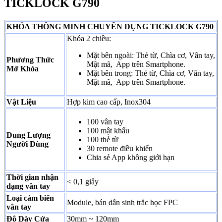
TICKLOCK G790
KHÓA THÔNG MINH CHUYÊN DỤNG TICKLOCK G790
Khóa 2 chiều:
Mặt bên ngoài: Thẻ từ, Chìa cơ, Vân tay,
Phương Thức
Mật mã, App trên Smartphone.
Mở Khóa
Mặt bên trong: Thẻ từ, Chìa cơ, Vân tay,
Mật mã, App trên Smartphone.
Vật Liệu
Hợp kim cao cấp, Inox304
100 vân tay
100 mật khẩu
Dung Lượng
100 thẻ từ
Người Dùng
30 remote điều khiển
Chia sẻ App không giới hạn
Thời gian nhận
< 0,1 giây
dạng vân tay
Loại cảm biến
Module, bán dẫn sinh trắc học FPC
vân tay
Độ Dày Cửa
30mm ~ 120mm