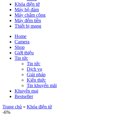
Khóa điện tử
Máy bộ đàm
Máy chấm công
Máy đếm tiền
Thiết bị mạng
Home
Camera
Shop
Giới thiệu
Tin tức
Tin tức
Dịch vụ
Giải pháp
Kiến thức
Tin khuyến mãi
Khuyến mại
Bestseller
Trang chủ
»
Khóa điện tử
-6%