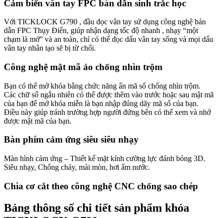
Cảm biến vân tay FPC bán dẫn sinh trắc học
Với TICKLOCK G790 , đầu đọc vân tay sử dụng công nghệ bán
dẫn FPC Thụy Điển, giúp nhận dạng tốc độ nhanh , nhạy “một
chạm là mở” và an toàn, chỉ có thể đọc dấu vân tay sống và mọi dấu
vân tay nhân tạo sẽ bị từ chối.
Công nghệ mật mã ảo chống nhìn trộm
Bạn có thể mở khóa bằng chức năng ẩn mã số chống nhìn trộm.
Các chữ số ngẫu nhiên có thể được thêm vào trước hoặc sau mật mã
của bạn để mở khóa miễn là bạn nhập đúng dãy mã số của bạn.
Điều này giúp tránh trường hợp người đứng bên có thể xem và nhớ
được mật mã của bạn.
Bàn phím cảm ứng siêu siêu nhạy
Màn hình cảm ứng – Thiết kế mặt kính cường lực đánh bóng 3D.
Siêu nhạy, Chống cháy, mài mòn, hơi ẩm nước.
Chìa cơ cắt theo công nghệ CNC chống sao chép
Bảng thông số chi tiết sản phẩm khóa