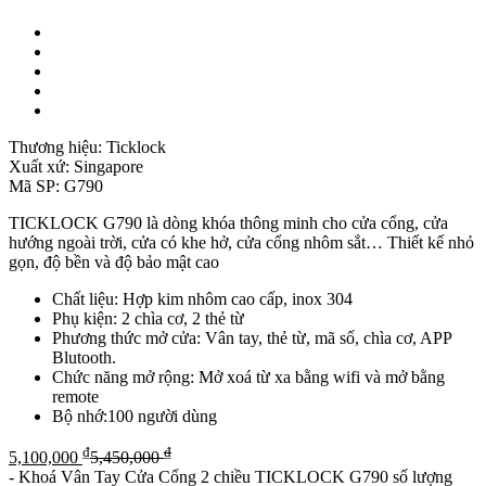
Thương hiệu:
Ticklock
Xuất xứ:
Singapore
Mã SP:
G790
TICKLOCK G790 là dòng khóa thông minh cho cửa cổng, cửa
hướng ngoài trời, cửa có khe hở, cửa cổng nhôm sắt… Thiết kế nhỏ
gọn, độ bền và độ bảo mật cao
Chất liệu: Hợp kim nhôm cao cấp, inox 304
Phụ kiện: 2 chìa cơ, 2 thẻ từ
Phương thức mở cửa: Vân tay, thẻ từ, mã số, chìa cơ, APP
Blutooth.
Chức năng mở rộng: Mở xoá từ xa bằng wifi và mở bằng
remote
Bộ nhớ:100 người dùng
₫
₫
5,100,000
5,450,000
-
Khoá Vân Tay Cửa Cổng 2 chiều TICKLOCK G790 số lượng