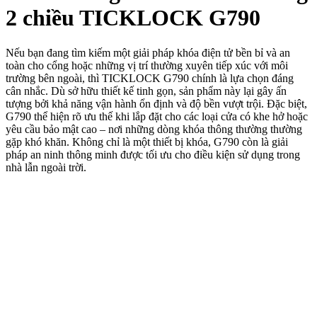
2 chiều TICKLOCK G790
Nếu bạn đang tìm kiếm một giải pháp khóa điện tử bền bỉ và an
toàn cho cổng hoặc những vị trí thường xuyên tiếp xúc với môi
trường bên ngoài, thì TICKLOCK G790 chính là lựa chọn đáng
cân nhắc. Dù sở hữu thiết kế tinh gọn, sản phẩm này lại gây ấn
tượng bởi khả năng vận hành ổn định và độ bền vượt trội. Đặc biệt,
G790 thể hiện rõ ưu thế khi lắp đặt cho các loại cửa có khe hở hoặc
yêu cầu bảo mật cao – nơi những dòng khóa thông thường thường
gặp khó khăn. Không chỉ là một thiết bị khóa, G790 còn là giải
pháp an ninh thông minh được tối ưu cho điều kiện sử dụng trong
nhà lẫn ngoài trời.