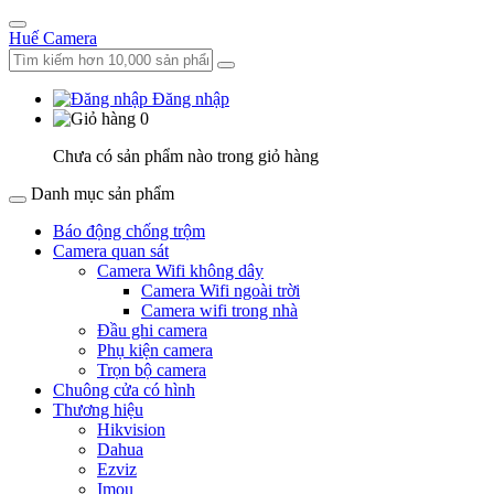
Huế Camera
Đăng nhập
0
Chưa có sản phẩm nào trong giỏ hàng
Danh mục sản phẩm
Báo động chống trộm
Camera quan sát
Camera Wifi không dây
Camera Wifi ngoài trời
Camera wifi trong nhà
Đầu ghi camera
Phụ kiện camera
Trọn bộ camera
Chuông cửa có hình
Thương hiệu
Hikvision
Dahua
Ezviz
Imou