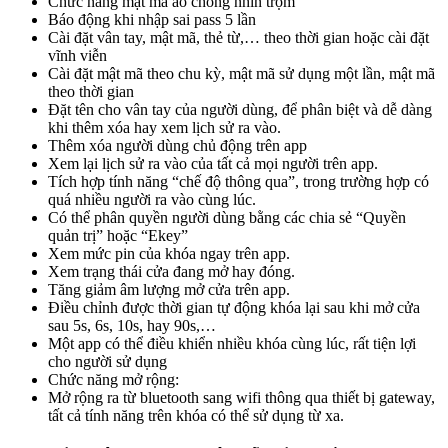
Chức năng mật mã ảo chống nhìn trộm
Báo động khi nhập sai pass 5 lần
Cài đặt vân tay, mật mã, thẻ từ,… theo thời gian hoặc cài đặt
vĩnh viễn
Cài đặt mật mã theo chu kỳ, mật mã sử dụng một lần, mật mã
theo thời gian
Đặt tên cho vân tay của người dùng, để phân biệt và dễ dàng
khi thêm xóa hay xem lịch sử ra vào.
Thêm xóa người dùng chủ động trên app
Xem lại lịch sử ra vào của tất cả mọi người trên app.
Tích hợp tính năng “chế độ thông qua”, trong trường hợp có
quá nhiều người ra vào cùng lúc.
Có thể phân quyền người dùng bằng các chia sẻ “Quyền
quản trị” hoặc “Ekey”
Xem mức pin của khóa ngay trên app.
Xem trạng thái cửa đang mở hay đóng.
Tăng giảm âm lượng mở cửa trên app.
Điều chỉnh được thời gian tự động khóa lại sau khi mở cửa
sau 5s, 6s, 10s, hay 90s,…
Một app có thể điều khiển nhiều khóa cùng lúc, rất tiện lợi
cho người sử dụng
Chức năng mở rộng:
Mở rộng ra từ bluetooth sang wifi thông qua thiết bị gateway,
tất cả tính năng trên khóa có thể sử dụng từ xa.