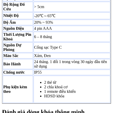
Độ Rộng Đố
> 5cm
Cửa
Nhiệt Độ
-20℃～65℃
Độ Ẩm
20% ~ 93%
Nguồn Điện
4 pin AAA
Thời Lượng Pin
6 – 8 tháng
Khoá
Nguồn Dự
Cổng sạc Type C
Phòng
Màu Sắc
Xám, Đen
24 tháng. 1 đổi 1 trong vòng 30 ngày đầu tiên
Bảo Hành
sử dụng
Chống nước
IP55
2 thẻ từ
Phụ kiện kèm
2 chìa khoá cơ
theo
1 remote điều khiển
HDSD khóa
Đánh giá dòng khóa thông minh