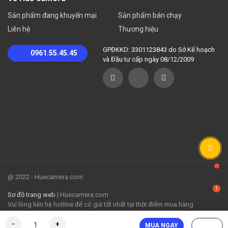
Sản phẩm đang khuyến mại
Sản phẩm bán chạy
Liên hệ
Thương hiệu
GPĐKKD: 3301123843 do Sở Kế hoạch
0961.55.45.45
và Đầu tư cấp ngày 08/12/2009
@ 2022 - Huecamera.com
Sơ đồ trang web
| Huecamera.com
Vui lòng liên hệ hotline để có giá tốt nhất tại thời điểm mua hàng
L
-
+
MUA NGAY