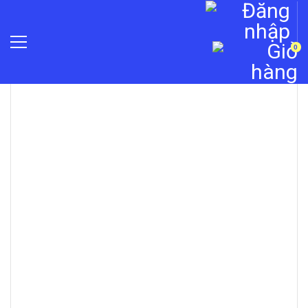
0
»
Thiết bị mạng
»
Switch - Bộ chia mạng