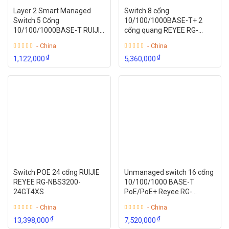
Layer 2 Smart Managed
Switch 8 cổng
Switch 5 Cổng
10/100/1000BASE-T+ 2
10/100/1000BASE-T RUIJIE
cổng quang REYEE RG-
REYEE RG-ES205GC
NBS3100-8GT2SFP
- China
- China
₫
₫
1,122,000
5,360,000
Switch POE 24 cổng RUIJIE
Unmanaged switch 16 cổng
REYEE RG-NBS3200-
10/100/1000 BASE-T
24GT4XS
PoE/PoE+ Reyee RG-
ES118GS-P
- China
- China
₫
₫
13,398,000
7,520,000