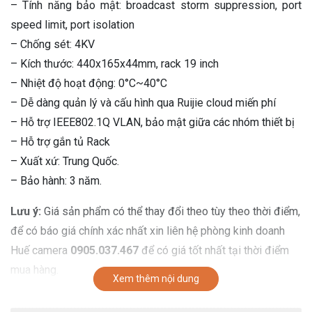
– Tính năng bảo mật: broadcast storm suppression, port
speed limit, port isolation
– Chống sét: 4KV
– Kích thước: 440x165x44mm, rack 19 inch
– Nhiệt độ hoạt động: 0°C~40°C
– Dễ dàng quản lý và cấu hình qua Ruijie cloud miến phí
– Hỗ trợ IEEE802.1Q VLAN, bảo mật giữa các nhóm thiết bị
– Hỗ trợ gắn tủ Rack
– Xuất xứ: Trung Quốc.
– Bảo hành: 3 năm.
Lưu ý:
Giá sản phẩm có thể thay đổi theo tùy theo thời điểm,
để có báo giá chính xác nhất xin liên hệ phòng kinh doanh
Huế camera
0905.037.467
để có giá tốt nhất tại thời điểm
mua hàng.
Xem thêm nội dung