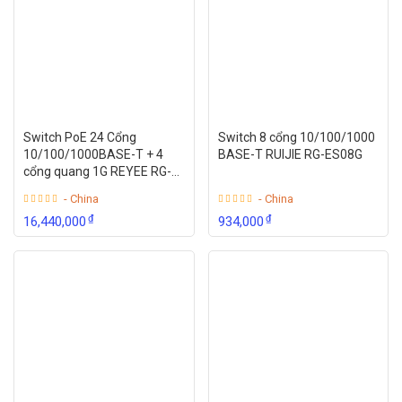
Switch PoE 24 Cổng
Switch 8 cổng 10/100/1000
10/100/1000BASE-T + 4
BASE-T RUIJIE RG-ES08G
cổng quang 1G REYEE RG-
NBS3100-24GT4SFP-P
- China
- China
₫
₫
16,440,000
934,000