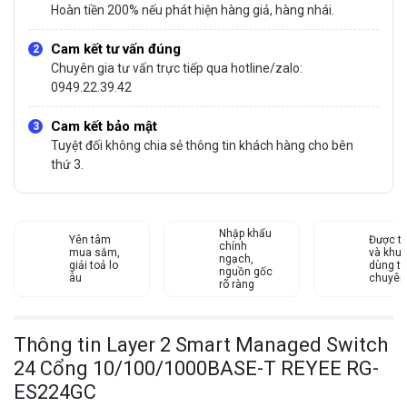
Hoàn tiền 200% nếu phát hiện hàng giả, hàng nhái.
Cam kết tư vấn đúng
Chuyên gia tư vấn trực tiếp qua hotline/zalo:
0949.22.39.42
Cam kết bảo mật
Tuyệt đối không chia sẻ thông tin khách hàng cho bên
thứ 3.
Nhập khẩu
Yên tâm
Được tư
chính
mua sắm,
và khu
ngạch,
giải toả lo
dùng từ
nguồn gốc
âu
chuyên
rõ ràng
Thông tin Layer 2 Smart Managed Switch
24 Cổng 10/100/1000BASE-T REYEE RG-
ES224GC