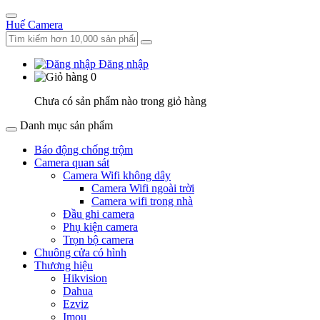
Huế Camera
Đăng nhập
0
Chưa có sản phẩm nào trong giỏ hàng
Danh mục sản phẩm
Báo động chống trộm
Camera quan sát
Camera Wifi không dây
Camera Wifi ngoài trời
Camera wifi trong nhà
Đầu ghi camera
Phụ kiện camera
Trọn bộ camera
Chuông cửa có hình
Thương hiệu
Hikvision
Dahua
Ezviz
Imou