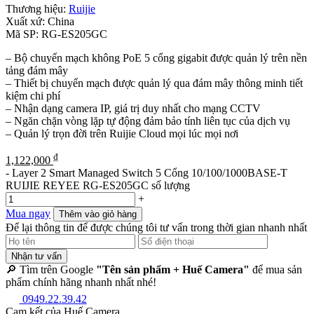
Thương hiệu:
Ruijie
Xuất xứ:
China
Mã SP:
RG-ES205GC
– Bộ chuyển mạch không PoE 5 cổng gigabit được quản lý trên nền
tảng đám mây
– Thiết bị chuyển mạch được quản lý qua đám mây thông minh tiết
kiệm chi phí
– Nhận dạng camera IP, giá trị duy nhất cho mạng CCTV
– Ngăn chặn vòng lặp tự động đảm bảo tính liên tục của dịch vụ
– Quản lý trọn đời trên Ruijie Cloud mọi lúc mọi nơi
₫
1,122,000
-
Layer 2 Smart Managed Switch 5 Cổng 10/100/1000BASE-T
RUIJIE REYEE RG-ES205GC số lượng
+
Mua ngay
Thêm vào giỏ hàng
Để lại thông tin để được chúng tôi tư vấn trong thời gian nhanh nhất
Nhận tư vấn
🔎 Tìm trên Google
"Tên sản phẩm + Huế Camera"
để mua sản
phẩm chính hãng nhanh nhất nhé!
0949.22.39.42
Cam kết của Huế Camera