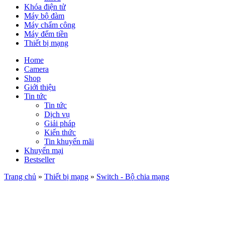
Khóa điện tử
Máy bộ đàm
Máy chấm công
Máy đếm tiền
Thiết bị mạng
Home
Camera
Shop
Giới thiệu
Tin tức
Tin tức
Dịch vụ
Giải pháp
Kiến thức
Tin khuyến mãi
Khuyến mại
Bestseller
Trang chủ
»
Thiết bị mạng
»
Switch - Bộ chia mạng