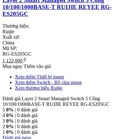
Layer 2 Smart Managed Switch 5 Cổng
10/100/1000BASE-T RUIJIE REYEE RG-
ES205GC
Thương hiệu:
Ruijie
Xuất xứ:
China
Mã SP:
RG-ES205GC
₫
1,122,000
Mua ngay
Thêm vào giỏ
Xem thêm Thiết bị mạng
Xem thêm Switch - Bộ chia mạng
Xem thương hiệu Ruijie
Đánh giá Layer 2 Smart Managed Switch 5 Cổng
10/100/1000BASE-T RUIJIE REYEE RG-ES205GC
5
0%
| 0 đánh giá
4
0%
| 0 đánh giá
3
0%
| 0 đánh giá
2
0%
| 0 đánh giá
1
0%
| 0 đánh giá
Đánh giá ngay