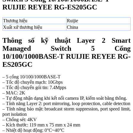
RUIJIE REYEE RG-ES205GC
Thương hiệu
Ruijie
Xuất xứ thương hiệu
China
Thông số kỹ thuật Layer 2 Smart
Managed Switch 5 Cổng
10/100/1000BASE-T RUIJIE REYEE RG-
ES205GC
– 5 cổng 10/100/1000BASE-T
– Tốc độ chuyển mạch: 10Gbps
– Tốc độ chuyển gói tin: 7.4Mpps
– MAC: 2K
– Tự động nhận dạng khi kết nối camera IP, kiểm soát băng thông.
– Tính năng Layer 2: port mirroring, loop protection, cable detection
– Tính năng bảo mật: broadcast storm suppression, port speed limit,
port isolation
– Chống sét: 4KV
– Kích thước: 119 mm x 75 mm x 24 mm
– Nhiệt độ hoạt động: 0°C~40°C