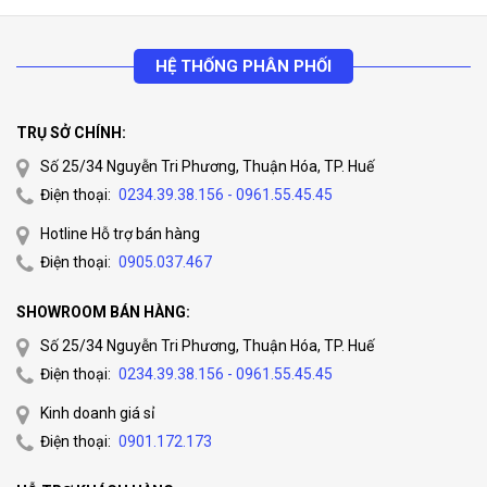
an, cảnh sát giao thông, bảo vệ, bar, pub, farm, hầm
mỏ, đồi núi ….
HỆ THỐNG PHÂN PHỐI
Tư vấn chọn bộ đàm tiết kiệm chi phí
Lưu ý:
Nếu yêu thích sản phẩm của chúng tôi, vui lòng chọn
TRỤ SỞ CHÍNH:
nút “Mua Ngay” bên cạnh hoặc gọi điện đến Hotline
Số 25/34 Nguyễn Tri Phương, Thuận Hóa, TP. Huế
0949.22.39.42
để được tư vấn MIỄN PHÍ.
Điện thoại:
0234.39.38.156 - 0961.55.45.45
Lưu ý:
Giá sản phẩm có thể thay đổi theo tùy theo thời điểm,
Hotline Hỗ trợ bán hàng
để có báo giá chính xác nhất xin liên hệ phòng kinh doanh
Điện thoại:
0905.037.467
Huế camera
0905.037.467
để có giá tốt nhất tại thời điểm
SHOWROOM BÁN HÀNG:
mua hàng.
Số 25/34 Nguyễn Tri Phương, Thuận Hóa, TP. Huế
Điện thoại:
0234.39.38.156 - 0961.55.45.45
Kinh doanh giá sỉ
Điện thoại:
0901.172.173