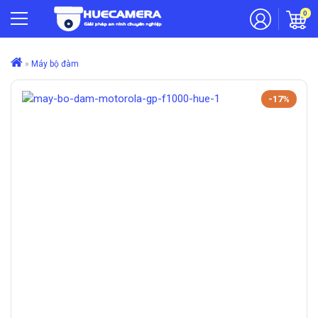
0
»
Máy bộ đàm
-17%