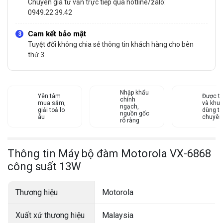
Chuyên gia tư vấn trực tiếp qua hotline/zalo:
0949.22.39.42
Cam kết bảo mật
Tuyệt đối không chia sẻ thông tin khách hàng cho bên
thứ 3.
Nhập khẩu
Yên tâm
Được tư
chính
mua sắm,
và khu
ngạch,
giải toả lo
dùng từ
nguồn gốc
âu
chuyên
rõ ràng
Thông tin Máy bộ đàm Motorola VX-6868
công suất 13W
Thương hiệu
Motorola
Xuất xứ thương hiệu
Malaysia